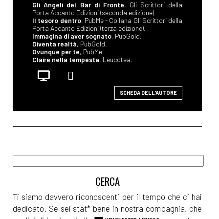
Gli Angeli del Bar di Fronte
, Gli Scrittori della
Porta Accanto Edizioni (seconda edizione).
Il tesoro dentro
, PubMe - Collana Gli Scrittori della
Porta Accanto Edizioni (terza edizione).
Immagina di aver sognato
, PubGold.
Diventa realtà
, PubGold.
Ovunque per te
, PubMe.
Claire nella tempesta
, Leucotea.
SCHEDA DELL'AUTORE
Ti siamo davvero riconoscenti per il tempo che ci hai
dedicato. Se sei stat* bene in nostra compagnia, che