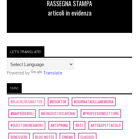
RASSEGNA STAMPA
articoli in evidenza
LET'S TRANSLATE!
Powered by
Translate
TOPIC
#BLACKLIVESMATTER
#BOOKTOK
#GIORNATADELLAMEMORIA
#MAIPIÙDEBOLI
#NONGIUSTIFICAREMAI
#PROFESSIONELETTORE
#QUESTONONÈAMORE
ANTEPRIMA
ARTE
ARTE&SPETTACOLO
BENESSERE
BLOC NOTES
CINEMA
CLASSICI