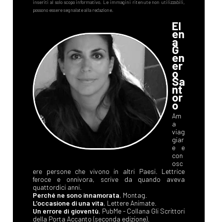
El
en
a
G
en
er
o
Sa
nt
or
o
Am
a
viag
giar
e e
con
osc
ere persone che vivono in altri Paesi. Lettrice
feroce e onnivora, scrive da quando aveva
quattordici anni.
Perché ne sono innamorata
, Montag.
L’occasione di una vita
, Lettere Animate.
Un errore di gioventù
, PubMe - Collana Gli Scrittori
della Porta Accanto (seconda edizione).