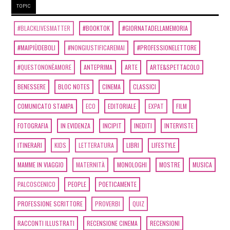
TOPIC
#BLACKLIVESMATTER
#BOOKTOK
#GIORNATADELLAMEMORIA
#MAIPIÙDEBOLI
#NONGIUSTIFICAREMAI
#PROFESSIONELETTORE
#QUESTONONÈAMORE
ANTEPRIMA
ARTE
ARTE&SPETTACOLO
BENESSERE
BLOC NOTES
CINEMA
CLASSICI
COMUNICATO STAMPA
ECO
EDITORIALE
EXPAT
FILM
FOTOGRAFIA
IN EVIDENZA
INCIPIT
INEDITI
INTERVISTE
ITINERARI
KIDS
LETTERATURA
LIBRI
LIFESTYLE
MAMME IN VIAGGIO
MATERNITÀ
MONOLOGHI
MOSTRE
MUSICA
PALCOSCENICO
PEOPLE
POETICAMENTE
PROFESSIONE SCRITTORE
PROVERBI
QUIZ
RACCONTI ILLUSTRATI
RECENSIONE CINEMA
RECENSIONI