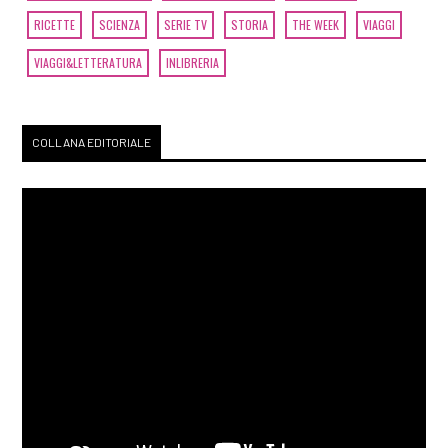
RICETTE
SCIENZA
SERIE TV
STORIA
THE WEEK
VIAGGI
VIAGGI&LETTERATURA
INLIBRERIA
COLLANA EDITORIALE