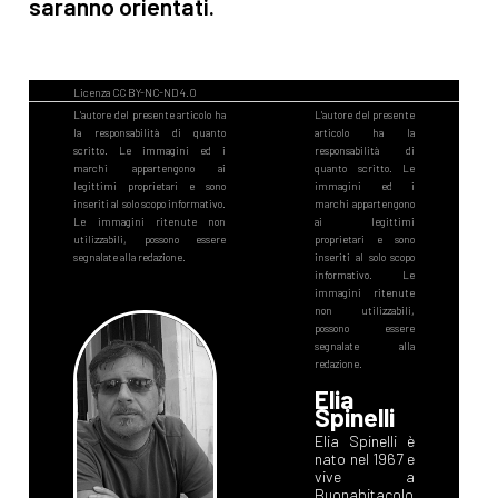
saranno orientati.
Elia
Spinelli
Elia Spinelli è
nato nel 1967 e
vive a
Buonabitacolo