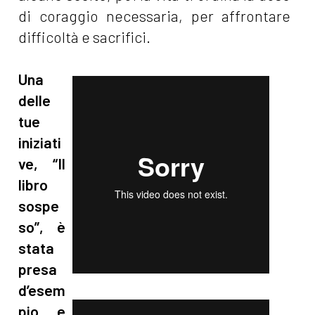
di coraggio necessaria, per affrontare
difficoltà e sacrifici.
Una
delle
tue
iniziati
ve, “Il
libro
sospe
so”, è
stata
presa
d’esem
pio e