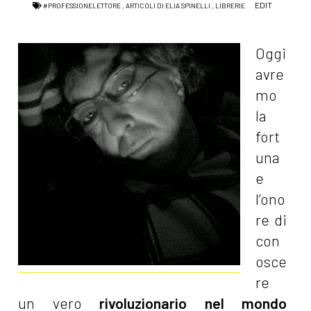
EDIT
#PROFESSIONELETTORE
,
ARTICOLI DI ELIA SPINELLI
,
LIBRERIE
Oggi
avre
mo
la
fort
una
e
l’ono
re di
con
osce
re
un vero
rivoluzionario nel mondo