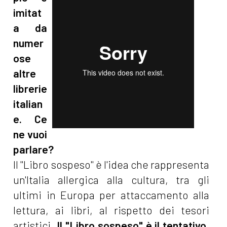
imitat
a da
numer
ose
altre
librerie
italian
e. Ce
ne vuoi
parlare?
Il "Libro sospeso" è l'idea che rappresenta
un'Italia allergica alla cultura, tra gli
ultimi in Europa per attaccamento alla
lettura, ai libri, al rispetto dei tesori
artistici.
Il "Libro sospeso" è il tentativo
,