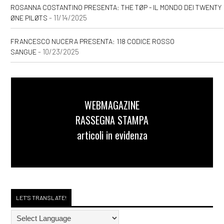
Settembre 2020
ROSANNA COSTANTINO PRESENTA: THE TØP - IL MONDO DEI TWENTY
- 11/14/2025
ØNE PILØTS
[03]
Storie delle Terre Unite.
FRANCESCO NUCERA PRESENTA: 118 CODICE ROSSO
Il risveglio della Fenice, di
- 10/23/2025
SANGUE
Andrea Riccardo Gasparoni:
pagina 69
WEBMAGAZINE
Agosto 2020
RASSEGNA STAMPA
articoli in evidenza
[20]
Caro e stinto, di Maury
Incen: pagina 69
Maggio 2020
LET'S TRANSLATE!
[15]
Natura morta, di Andrea