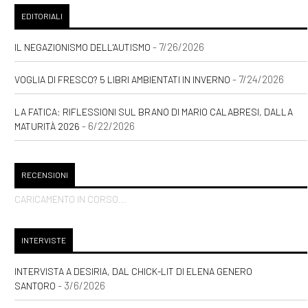
pagina 69
EDITORIALI
- 7/26/2026
IL NEGAZIONISMO DELL'AUTISMO
Maggio 2021
- 7/24/2026
VOGLIA DI FRESCO? 5 LIBRI AMBIENTATI IN INVERNO
[19]
Luce Innaturale, di Nicole
LA FATICA: RIFLESSIONI SUL BRANO DI MARIO CALABRESI, DALLA
Tinazzi: pagina 69
- 6/22/2026
MATURITÀ 2026
[04]
Una felicità semplice, di
Sara Rattaro: pagina 69
RECENSIONI
CARICAMENTO IN CORSO...
Febbraio 2021
INTERVISTE
[24]
Zucchero filato, di
INTERVISTA A DESIRIA, DAL CHICK-LIT DI ELENA GENERO
Valentina Pelliccia: pagina 69
- 3/6/2026
SANTORO