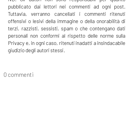
pubblicato dai lettori nei commenti ad ogni post.
Tuttavia, verranno cancellati i commenti ritenuti
[23]
Intrecci di Trama volume
offensivi o lesivi della immagine o della onorabilità di
2, Autori Vari: pagina 69
terzi, razzisti, sessisti, spam o che contengano dati
personali non conformi al rispetto delle norme sulla
Privacy e, in ogni caso, ritenuti inadatti a insindacabile
Dicembre 2021
giudizio degli autori stessi.
[22]
Un modo lo trovo, di
Paola Napoleone: pagina 69
0 commenti
Novembre 2021
[24]
La stanza numero
cinque, di Stefania Bergo:
pagina 69