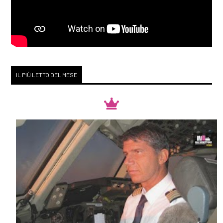
di Francesca Visentin: pagina
69
Gennaio 2019
IL PIÙ LETTO DEL MESE
[30]
Racconti di stelle al bar
Zodiak, di Loriana Lucciarini
e Maria Sabina Coluccia:
pagina 69
Dicembre 2018
[26]
Mille splendidi soli, di
Khaled Hosseini: pagina 69
[12]
Duma Key, di Stephen