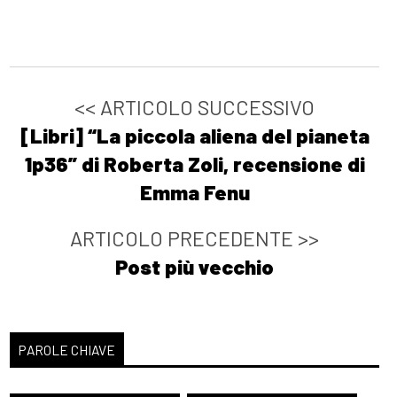
[17]
Battiti. Radio 100bpm, di
Matteo Carecci: pagina 69
Ottobre 2021
<< ARTICOLO SUCCESSIVO
[Libri] “La piccola aliena del pianeta
[06]
Petrolio bollente, di
1p36” di Roberta Zoli, recensione di
Katia Manfredi: pagina 69
Emma Fenu
Agosto 2021
ARTICOLO PRECEDENTE >>
Post più vecchio
[18]
Risorgemia, di Decimo
Tagliapietra: pagina 69
[11]
Zetafobia 2: La città
PAROLE CHIAVE
morta, di Gualtiero Ferrari: