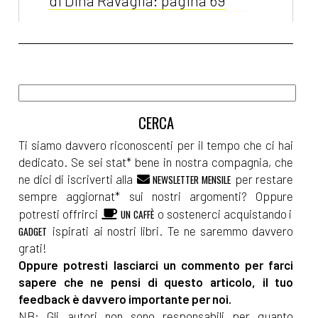
di Dina Ravaglia: pagina 69
Maggio 2022
[12]
Il sogno dell'isola, di
Tamara Marcelli: pagina 69
Ti siamo davvero riconoscenti per il tempo che ci hai
Aprile 2022
dedicato. Se sei stat* bene in nostra compagnia, che
ne dici di iscriverti alla
per restare
NEWSLETTER MENSILE
sempre aggiornat* sui nostri argomenti? Oppure
[20]
Sognando la libertà, di
potresti offrirci
o sostenerci acquistando i
UN CAFFÈ
Silvia Pattarini: pagina 69
ispirati ai nostri libri. Te ne saremmo davvero
GADGET
[06]
Nucleo Operativo A5, di
grati!
Oppure potresti lasciarci un commento per farci
Nicolò Maniscalco: pagina 69
sapere che ne pensi di questo articolo, il tuo
feedback è davvero importante per noi.
Febbraio 2022
NB: Gli autori non sono responsabili per quanto