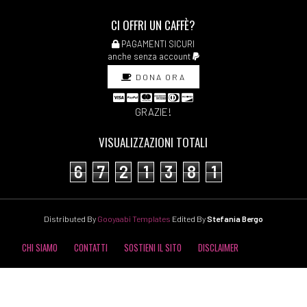
stragi impunite, di
CI OFFRI UN CAFFÈ?
Ferdinando Imposimato:
PAGAMENTI SICURI
pagina 69
anche senza account
DONA ORA
Marzo 2018
GRAZIE!
[28]
Cuore, di Edmondo De
VISUALIZZAZIONI TOTALI
Amicis: pagina 69
6
7
2
1
3
8
1
[21]
La casa nel bosco, di
Gianrico e Francesco
Distributed By
Gooyaabi Templates
Edited By
Stefania Bergo
Carofiglio: pagina 69
[14]
Senilità, di Italo Svevo:
CHI SIAMO
CONTATTI
SOSTIENI IL SITO
DISCLAIMER
pagina 69
COOKIE POLICY
PRIVACY POLICY