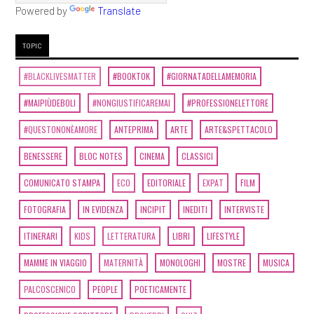
Powered by
Translate
Giorgi: pagina 69
[09]
I racconti incantati,
TOPIC
Gloria Donati: pagina 69
#BLACKLIVESMATTER
#BOOKTOK
#GIORNATADELLAMEMORIA
#MAIPIÙDEBOLI
#NONGIUSTIFICAREMAI
#PROFESSIONELETTORE
Novembre 2019
#QUESTONONÈAMORE
ANTEPRIMA
ARTE
ARTE&SPETTACOLO
[20]
La Terra canta in Do, di
BENESSERE
BLOC NOTES
CINEMA
CLASSICI
Maurizio Agostini: pagina 69
COMUNICATO STAMPA
ECO
EDITORIALE
EXPAT
FILM
FOTOGRAFIA
IN EVIDENZA
INCIPIT
INEDITI
INTERVISTE
Ottobre 2019
ITINERARI
KIDS
LETTERATURA
LIBRI
LIFESTYLE
[11]
I mitici anni ottanta,
MAMME IN VIAGGIO
MATERNITÀ
MONOLOGHI
MOSTRE
MUSICA
antologia a cura di Emma
PALCOSCENICO
PEOPLE
POETICAMENTE
Fenu: la pagina 69