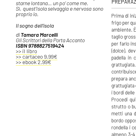
PREPARAZ
starne lontana… un po’ come me.
Sì, quest'Isola selvaggia e nervosa sono
proprio io.
Prima di ini
frigo per q
Il sogno dell'isola
ambiente. È 
di
Tamara Marcelli
taglio gross
Gli Scrittori della Porta Accanto
per farlo in
ISBN 9788827519424
(dolce), dev
>> il libro
>> cartaceo 9,99€
padella in 
>> ebook 2,99€
grattugiat
contribuisc
prepara anc
grattugiata 
i bordi dell
Procedi qui
strutto o bu
metti una d
bordo oppost
rondella i 
almeno 3-4 