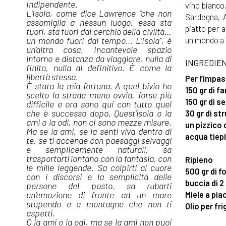
Indipendente.
vino bianco
L'Isola, come dice Lawrence “che non
Sardegna, A
assomiglia a nessun luogo, essa sta
piatto per a
fuori, sta fuori dal cerchio della civiltà…
un mondo fuori dal tempo… L’Isola”, è
un mondo a 
un’altra cosa. Incantevole spazio
intorno e distanza da viaggiare, nulla di
INGREDIEN
finito, nulla di definitivo. È come la
libertà stessa.
Per l’impa
È stata la mia fortuna. A quel bivio ho
150 gr di f
scelto la strada meno ovvia, forse più
150 gr di s
difficile e ora sono qui con tutto quel
che è successo dopo. Quest’isola o la
30 gr di st
ami o la odi, non ci sono mezze misure.
un pizzico 
Ma se la ami, se la senti viva dentro di
acqua tiep
te, se ti accende con paesaggi selvaggi
e semplicemente naturali, sa
trasportarti lontano con la fantasia, con
Ripieno
le mille leggende. Sa colpirti al cuore
500 gr di f
con i discorsi e la semplicità delle
buccia di 2
persone del posto, sa rubarti
un’emozione di fronte ad un mare
Miele a pia
stupendo e a montagne che non ti
Olio per fr
aspetti.
O la ami o la odi, ma se la ami non puoi