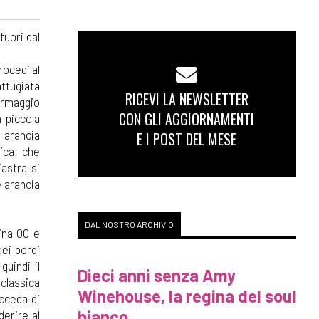
fuori dal
rocedi al
attugiata
RICEVI LA NEWSLETTER
formaggio
CON GLI AGGIORNAMENTI
a piccola
 arancia
E I POST DEL MESE
tica che
iastra si
e arancia
DAL NOSTRO ARCHIVIO
rina 00 e
dei bordi
quindi il
Dieci anni senza Amy
 classica
Winehouse, la regina del soul
ecceda di
bianco
erire al