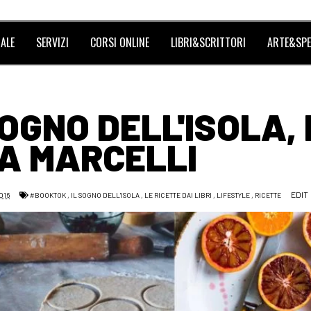
ALE
SERVIZI
CORSI ONLINE
LIBRI&SCRITTORI
ARTE&SPE
OGNO DELL'ISOLA, 
A MARCELLI
EDIT
016
#BOOKTOK
,
IL SOGNO DELL'ISOLA
,
LE RICETTE DAI LIBRI
,
LIFESTYLE
,
RICETTE