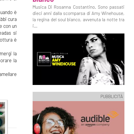
Musica Di Rosanna Costantino. Sono passati
 quando è
dieci anni dalla scomparsa di Amy Winehouse,
Abbi cura
la regina del soul bianco, avvenuta la notte tra
e con un
i...
eadas si
ottura è
mergi la
orare la
.
ramellare
PUBBLICITÀ