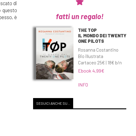
scato di
o questo
fatti un regalo!
spesso, è
THE TOP
IL MONDO DEI TWENTY
ONE PILOTS
Rosanna Costantino
Bio illustrata
Cartaceo 25€ | 18€ b/n
Ebook 4,99€
INFO
SEGUICI ANCHE SU...