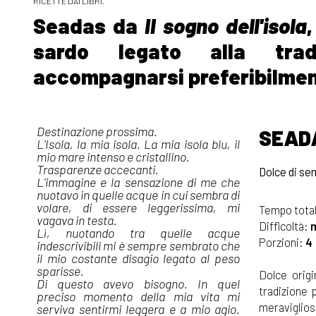
RICETTE DAI LIBRI.
Seadas da
Il sogno dell'isola
sardo legato alla tradi
accompagnarsi preferibilmen
Destinazione prossima.
SEAD
L'Isola, la mia isola. La mia isola blu, il
mio mare intenso e cristallino.
Trasparenze accecanti.
Dolce di se
L'immagine e la sensazione di me che
nuotavo in quelle acque in cui sembra di
volare, di essere leggerissima, mi
Tempo total
vagava in testa.
Difficoltà:
Lì, nuotando tra quelle acque
Porzioni:
4
indescrivibili mi è sempre sembrato che
il mio costante disagio legato al peso
sparisse.
Dolce origi
Di questo avevo bisogno. In quel
tradizione 
preciso momento della mia vita mi
meraviglios
serviva sentirmi leggera e a mio agio.