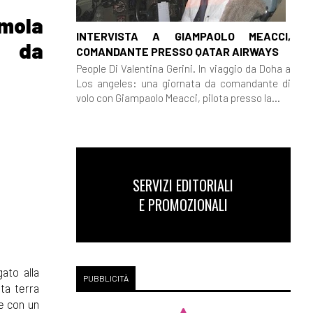
emola
INTERVISTA A GIAMPAOLO MEACCI,
, da
COMANDANTE PRESSO QATAR AIRWAYS
People Di Valentina Gerini. In viaggio da Doha a
Los angeles: una giornata da comandante di
volo con Giampaolo Meacci, pilota presso la...
SERVIZI EDITORIALI
E PROMOZIONALI
ato alla
PUBBLICITÀ
sta terra
e con un