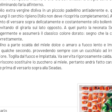
liminando l’aria all’interno.
olio extra vergine d’oliva in un piccolo padellino antiaderente e,
ungi il cerchio ripieno (l’olio non deve ricoprirla completamente). 
nto di versare sopra delicatamente e costantemente olio bollent
evitando di girarla sul lato opposto. A quel punto la neonata S
ggermente e assumerà il classico colore dorato: segno che la c
orrettamente.
lino a parte scalda del miele dolce o amaro a fuoco lento e im
 qualche secondo, provvedendo sempre con un cucchiaio ad irr
ore. Toglila dal fuoco e impiattala. Va servita rigorosamente calda
eriscono sostituire lo zucchero al miele, pertanto andrà fatto ca
 prima di versarlo sopra alla Seadas.
tario