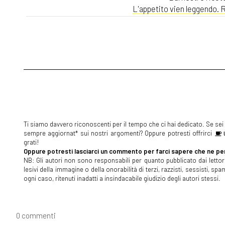
L'appetito vien leggendo. Ri
Ti siamo davvero riconoscenti per il tempo che ci hai dedicato. Se sei s
sempre aggiornat* sui nostri argomenti? Oppure potresti offrirci
U
grati!
Oppure potresti lasciarci un commento per farci sapere che ne pen
NB: Gli autori non sono responsabili per quanto pubblicato dai lettori
lesivi della immagine o della onorabilità di terzi, razzisti, sessisti, 
ogni caso, ritenuti inadatti a insindacabile giudizio degli autori stessi.
0 commenti