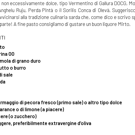
, non eccessivamente dolce, tipo Vermentino di Gallura DOCG, Mo
nghelu Ruju, Perda Pintà o il Sorilis Conca di Olevà. Suggerisc
vvicinarsi alla tradizione culinaria sarda che, come dico e scrivo 
parte! A fine pasto consigliamo di gustare un buon liquore Mirto.
TI
sto
arina 00
emola di grano duro
rutto o burro
di sale
ida
ormaggio di pecora fresco (primo sale) o altro tipo dolce
 arance o di limone (a piacere)
cere (o zucchero)
iggere, preferibilmente extravergine d’oliva