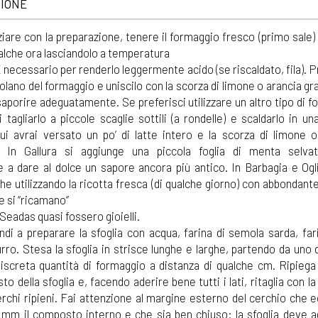
IONE
ziare con la preparazione, tenere il formaggio fresco (primo sale) 
ualche ora lasciandolo a temperatura
necessario per renderlo leggermente acido (se riscaldato, fila). P
olano del formaggio e uniscilo con la scorza di limone o arancia gr
saporire adeguatamente. Se preferisci utilizzare un altro tipo di 
i tagliarlo a piccole scaglie sottili (a rondelle) e scaldarlo in un
cui avrai versato un po’ di latte intero e la scorza di limone o
a. In Gallura si aggiunge una piccola foglia di menta selva
e a dare al dolce un sapore ancora più antico. In Barbagia e Ogl
he utilizzando la ricotta fresca (di qualche giorno) con abbondant
e si “ricamano”
e Seadas quasi fossero gioielli.
ndi a preparare la sfoglia con acqua, farina di semola sarda, fa
rro. Stesa la sfoglia in strisce lunghe e larghe, partendo da uno 
iscreta quantità di formaggio a distanza di qualche cm. Ripiega 
o della sfoglia e, facendo aderire bene tutti i lati, ritaglia con la
cerchi ripieni. Fai attenzione al margine esterno del cerchio che 
mm il composto interno e che sia ben chiuso: la sfoglia deve ad