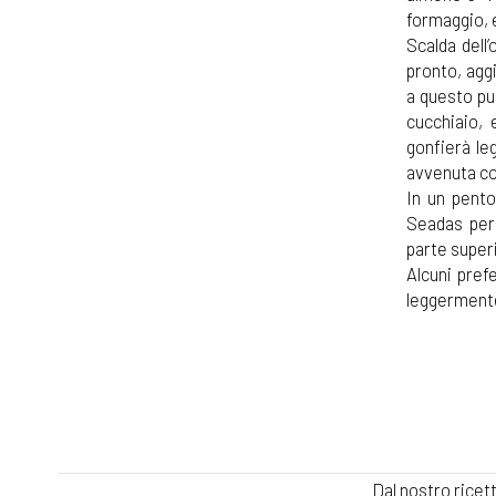
formaggio, e
Scalda dell’
pronto, aggi
a questo pu
cucchiaio, 
gonfierà le
avvenuta c
In un pento
Seadas per
parte superi
Alcuni pref
leggermente
Dal nostro ricet