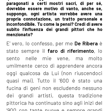
paragonati a certi mostri sacri, di per sé,
dovrebbe essere motivo di vanto, anche se,
suppongo, ogni artista vorrebbe avere una
propria connotazione, un tratto personale e
inconfondibile. Tu come la pensi? Credi di avere
subito l’influenza dei grandi pittori che ho
menzionato?
E’ vero, lo confesso, per me
De Ribera
è
stato sempre il
faro di riferimento
, lo
sento nelle mie vene, ma molto
umilmente cerco di apprendere ancora
oggi qualcosa da Lui (non riuscendoci
quasi mai). Tutto il ‘600 è stato una
fucina di geni non escludendo nessuno
dei grandi artisti, questa tradizione
pittorica ha continuato sino agli inizi del
‘900 con tante nuove e sempre grandi