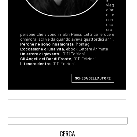
viag
giar
e e
con
osc
ere
persone che vivono in altri Paesi. Lettrice feroce e
onnivora, scrive da quando aveva quattordici anni.
Perché ne sono innamorata
, Montag
L’occasione di una vita
, ebook Lettere Animate
Un errore di gioventù
, 0111 Edizioni
Gli Angeli del Bar di Fronte
, 0111 Edizioni.
Il tesoro dentro
, 0111 Edizioni.
SCHEDA DELL'AUTORE