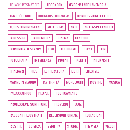
#BLACKLIVESMATTER
#BOOKTOK
#GIORNATADELLAMEMORIA
#MAIPIÙDEBOLI
#NONGIUSTIFICAREMAI
#PROFESSIONELETTORE
#QUESTONONÈAMORE
ANTEPRIMA
ARTE
ARTE&SPETTACOLO
BENESSERE
BLOC NOTES
CINEMA
CLASSICI
COMUNICATO STAMPA
ECO
EDITORIALE
EXPAT
FILM
FOTOGRAFIA
IN EVIDENZA
INCIPIT
INEDITI
INTERVISTE
ITINERARI
KIDS
LETTERATURA
LIBRI
LIFESTYLE
MAMME IN VIAGGIO
MATERNITÀ
MONOLOGHI
MOSTRE
MUSICA
PALCOSCENICO
PEOPLE
POETICAMENTE
PROFESSIONE SCRITTORE
PROVERBI
QUIZ
RACCONTI ILLUSTRATI
RECENSIONE CINEMA
RECENSIONI
RICETTE
SCIENZA
SERIE TV
STORIA
THE WEEK
VIAGGI