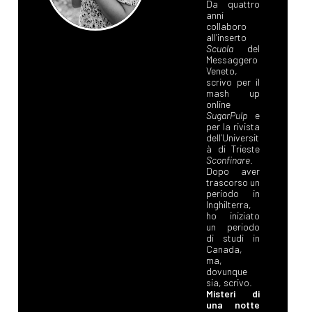
Da quattro
anni
collaboro
all’inserto
Scuola
del
Messaggero
Veneto,
scrivo per il
mash up
online
SugarPulp
e
per la rivista
dell’Universit
à di Trieste
Sconfinare
.
Dopo aver
trascorso un
periodo in
Inghilterra,
ho iniziato
un periodo
di studi in
Canada,
ma,
dovunque
sia, scrivo.
Misteri di
una notte