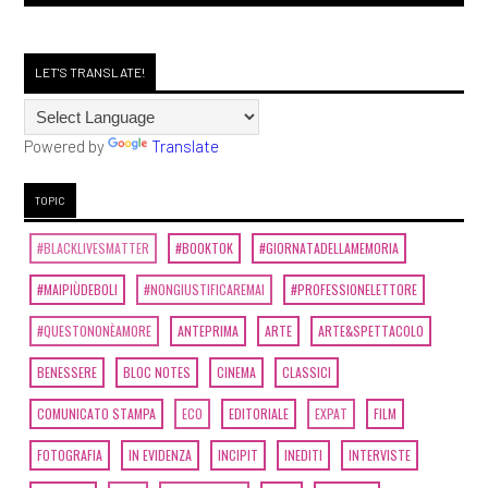
LET'S TRANSLATE!
Powered by
Translate
TOPIC
#BLACKLIVESMATTER
#BOOKTOK
#GIORNATADELLAMEMORIA
#MAIPIÙDEBOLI
#NONGIUSTIFICAREMAI
#PROFESSIONELETTORE
#QUESTONONÈAMORE
ANTEPRIMA
ARTE
ARTE&SPETTACOLO
BENESSERE
BLOC NOTES
CINEMA
CLASSICI
COMUNICATO STAMPA
ECO
EDITORIALE
EXPAT
FILM
FOTOGRAFIA
IN EVIDENZA
INCIPIT
INEDITI
INTERVISTE