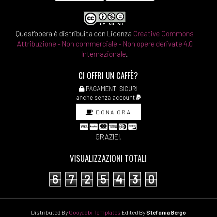
Quest'opera è distribuita con Licenza
Creative Commons
Attribuzione - Non commerciale - Non opere derivate 4.0
Internazionale
.
CI OFFRI UN CAFFÈ?
PAGAMENTI SICURI
anche senza account
DONA ORA
GRAZIE!
VISUALIZZAZIONI TOTALI
6
7
2
5
4
3
0
Distributed By
Gooyaabi Templates
Edited By
Stefania Bergo