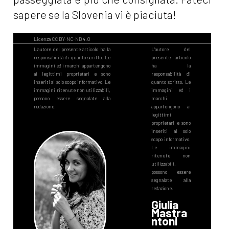
sapere se la Slovenia vi è piaciuta!
Giulia
Mastra
ntoni