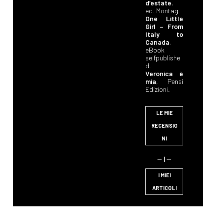
d’estate
,
ed. Montag.
One Little
Girl – From
Italy to
Canada
,
eBook
selfpublishe
d.
Veronica è
mia
, Pensi
Edizioni.
LE MIE
RECENSIO
NI
--
|
--
I MIEI
ARTICOLI