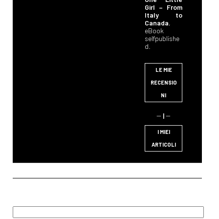
Girl – From
Italy to
Canada
,
eBook
selfpublishe
d.
LE MIE
RECENSIO
NI
--
|
--
I MIEI
ARTICOLI