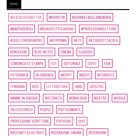
TOPIC
#BLACKLIVESMATTER
#BOOKTOK
#GIORNATADELLAMEMORIA
#MAIPIÙDEBOLI
#NONGIUSTIFICAREMAI
#PROFESSIONELETTORE
#QUESTONONÈAMORE
ANTEPRIMA
ARTE
ARTE&SPETTACOLO
BENESSERE
BLOC NOTES
CINEMA
CLASSICI
COMUNICATO STAMPA
ECO
EDITORIALE
EXPAT
FILM
FOTOGRAFIA
IN EVIDENZA
INCIPIT
INEDITI
INTERVISTE
ITINERARI
KIDS
LETTERATURA
LIBRI
LIFESTYLE
MAMME IN VIAGGIO
MATERNITÀ
MONOLOGHI
MOSTRE
MUSICA
PALCOSCENICO
PEOPLE
POETICAMENTE
PROFESSIONE SCRITTORE
PROVERBI
QUIZ
RACCONTI ILLUSTRATI
RECENSIONE CINEMA
RECENSIONI