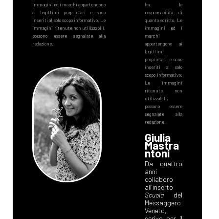
Giulia
Mastra
ntoni
Da quattro
anni
collaboro
all’inserto
Scuola
del
Messaggero
Veneto,
scrivo per il