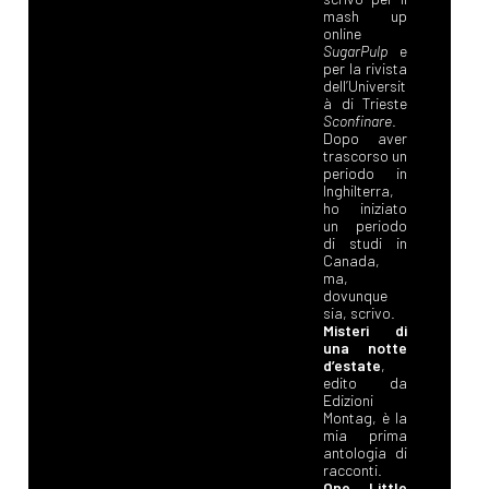
mash up
online
SugarPulp
e
per la rivista
dell’Universit
à di Trieste
Sconfinare
.
Dopo aver
trascorso un
periodo in
Inghilterra,
ho iniziato
un periodo
di studi in
Canada,
ma,
dovunque
sia, scrivo.
Misteri di
una notte
d’estate
,
edito da
Edizioni
Montag, è la
mia prima
antologia di
racconti.
One Little