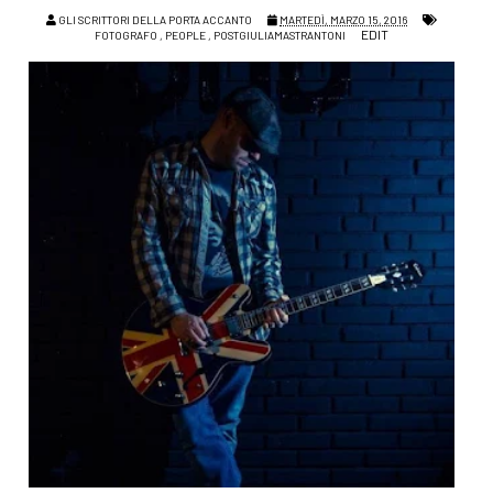
GLI SCRITTORI DELLA PORTA ACCANTO
MARTEDÌ, MARZO 15, 2016
EDIT
FOTOGRAFO
,
PEOPLE
,
POSTGIULIAMASTRANTONI