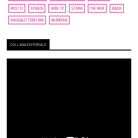
RICETTE
SCIENZA
SERIE TV
STORIA
THE WEEK
VIAGGI
VIAGGI&LETTERATURA
INLIBRERIA
COLLANA EDITORIALE