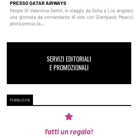
PRESSO QATAR AIRWAYS
People Di Valentina Gerini. In viaggio da Doha a Los angeles:
una giornata da comandante di volo con Giampaolo Meacci,
pilota presso la...
SERVIZI EDITORIALI
E PROMOZIONALI
PUBBLICITÀ
fatti un regalo!