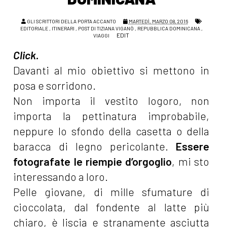
GLI SCRITTORI DELLA PORTA ACCANTO
MARTEDÌ, MARZO 08, 2016
EDITORIALE
,
ITINERARI
,
POST DI TIZIANA VIGANÒ
,
REPUBBLICA DOMINICANA
,
EDIT
VIAGGI
Click.
Davanti al mio obiettivo si mettono in
posa e sorridono.
Non importa il vestito logoro, non
importa la pettinatura improbabile,
neppure lo sfondo della casetta o della
baracca di legno pericolante.
Essere
fotografate le riempie d’orgoglio
, mi sto
interessando a loro.
Pelle giovane, di mille sfumature di
cioccolata, dal fondente al latte più
chiaro, è liscia e stranamente asciutta