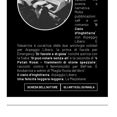
poesia e
narrativa.
Molte
pubblicazioni
self e un
romanzo “
Il
Cielo
d'Inghilterra
”
con Arpeggio
Libero. È
l'ideatrice e curatrice delle due antologie solidali
per Arpeggio Libero, la prima di favole per
Emergency “
Di favole e di gioia
” nonché autrice con
la fiaba “
Si può volare senza ali
” e la seconda di “
4
Petali Rossi – frammenti di storie spezzate
”,
racconti contro il femminicidio per BeFree. È
fondatrice e admin di “Magla-l'isola del libro”.
Il cielo d'Inghilterra
, Arpeggio Libero.
Una felicità leggera leggera
, Le Mezzelane.
SCHEDA DELL'AUTORE
GLI ARTICOLI DI MAGLA