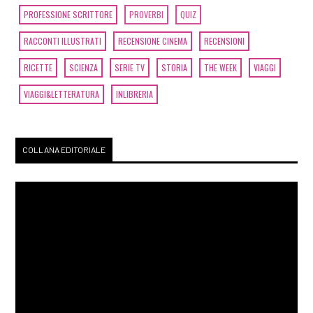
PROFESSIONE SCRITTORE
PROVERBI
QUIZ
RACCONTI ILLUSTRATI
RECENSIONE CINEMA
RECENSIONI
RICETTE
SCIENZA
SERIE TV
STORIA
THE WEEK
VIAGGI
VIAGGI&LETTERATURA
INLIBRERIA
COLLANA EDITORIALE