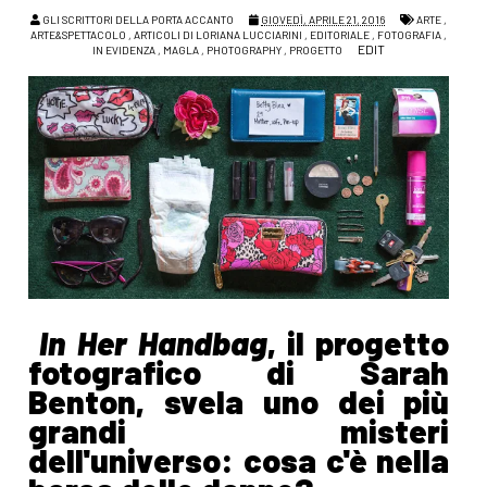
GLI SCRITTORI DELLA PORTA ACCANTO
GIOVEDÌ, APRILE 21, 2016
ARTE
,
ARTE&SPETTACOLO
,
ARTICOLI DI LORIANA LUCCIARINI
,
EDITORIALE
,
FOTOGRAFIA
,
EDIT
IN EVIDENZA
,
MAGLA
,
PHOTOGRAPHY
,
PROGETTO
In Her Handbag
, il progetto
fotografico di Sarah
Benton, svela uno dei più
grandi misteri
dell'universo: cosa c'è nella