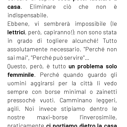
casa
. Eliminare ciò che non è
indispensabile.
Ebbene, vi sembrerà impossibile (le
lettrici
, però, capiranno!): non sono stata
in grado di togliere alcunché! Tutto
assolutamente necessario. "Perché non
sai mai", "Perché può servire"…
Questo, però, è tutto
un problema solo
femminile
. Perché quando guardo gli
uomini aggirarsi per la città li vedo
sempre con borse minimal o zainetti
pressoché vuoti. Camminano leggeri,
agili. Noi invece stipiamo dentro le
nostre maxi-borse l’inverosimile,
praticamente
ci portiamo dietro la casa