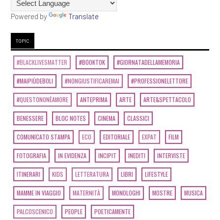
Powered by
Translate
TOPIC
#BLACKLIVESMATTER
#BOOKTOK
#GIORNATADELLAMEMORIA
#MAIPIÙDEBOLI
#NONGIUSTIFICAREMAI
#PROFESSIONELETTORE
#QUESTONONÈAMORE
ANTEPRIMA
ARTE
ARTE&SPETTACOLO
BENESSERE
BLOC NOTES
CINEMA
CLASSICI
COMUNICATO STAMPA
ECO
EDITORIALE
EXPAT
FILM
FOTOGRAFIA
IN EVIDENZA
INCIPIT
INEDITI
INTERVISTE
ITINERARI
KIDS
LETTERATURA
LIBRI
LIFESTYLE
MAMME IN VIAGGIO
MATERNITÀ
MONOLOGHI
MOSTRE
MUSICA
PALCOSCENICO
PEOPLE
POETICAMENTE