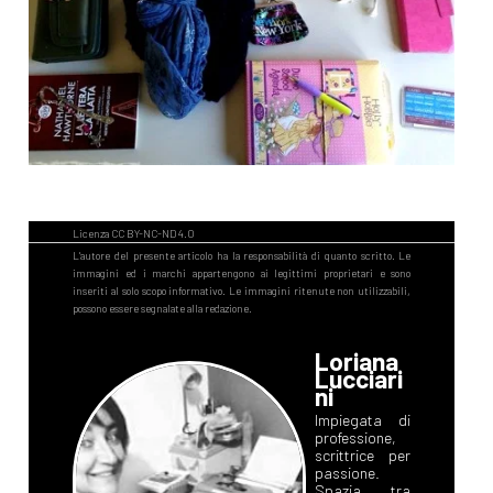
Loriana
Lucciari
ni
Impiegata di
professione,
scrittrice per
passione.
Spazia tra