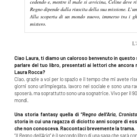
cedendo e, mentre il male si avvicina, Celine deve r
Regno dipende dalla riuscita della sua missione. L’uni
Alla scoperta di un mondo nuovo, immerso tra i ghia
mistero.
L'
Ciao Laura, ti diamo un caloroso benvenuto in questo s
parlare del tuo libro, presentati ai lettori che ancora
Laura Rocca?
Ciao, grazie a voi per lo spazio e il tempo che mi avete riser
giorni sono un’impiegata, lavoro nel sociale e sono una r
sposerà, ma soprattutto sono una sognatrice. Vivo per il 
mondi.
Una storia fantasy quella di “
Regno dell’Aria, Cronist
storia in cui una ragazza di diciotto anni scopre di es
che non conosceva. Raccontaci brevemente la trama.
“
Il Regno dell’Aria
” è il secondo libro di una saga che sarà com