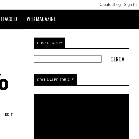
TTACOLO
WEB MAGAZINE
COSA CERCHI?
,
RO
COLLANA EDITORIALE
EDIT
D