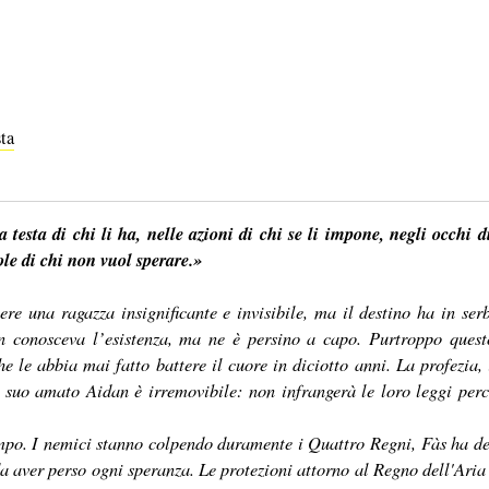
ta
 testa di chi li ha, nelle azioni di chi se li impone, negli occhi di
ole di chi non vuol sperare.»
ere una ragazza insignificante e invisibile, ma il destino ha in serb
n conosceva l’esistenza, ma ne è persino a capo. Purtroppo ques
 le abbia mai fatto battere il cuore in diciotto anni. La profezia, i
 il suo amato Aidan è irremovibile: non infrangerà le loro leggi per
empo. I nemici stanno colpendo duramente i Quattro Regni, Fàs ha de
a aver perso ogni speranza. Le protezioni attorno al Regno dell'Aria