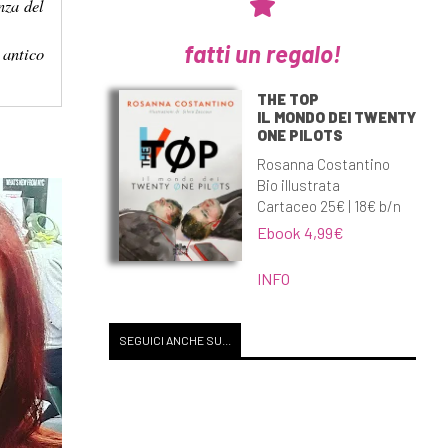
nza del
fatti un regalo!
 antico
THE TOP
IL MONDO DEI TWENTY
ONE PILOTS
Rosanna Costantino
Bio illustrata
Cartaceo 25€ | 18€ b/n
Ebook 4,99€
INFO
SEGUICI ANCHE SU...