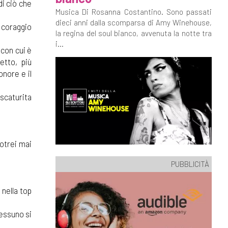
i ciò che
Musica Di Rosanna Costantino. Sono passati
dieci anni dalla scomparsa di Amy Winehouse,
n coraggio
la regina del soul bianco, avvenuta la notte tra
i...
 con cui è
etto, più
onore e il
 scaturita
potrei mai
PUBBLICITÀ
 nella top
Nessuno si