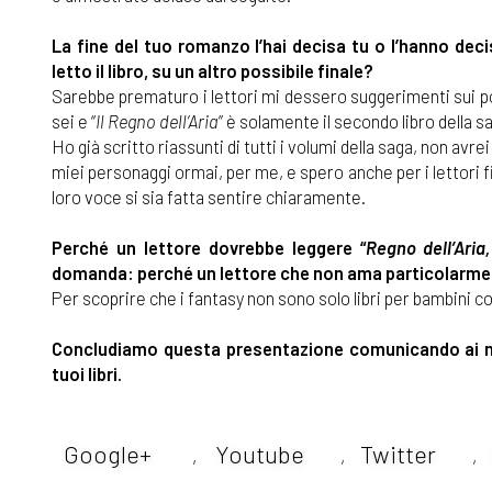
La fine del tuo romanzo l’hai decisa tu o l’hanno deci
letto il libro, su un altro possibile finale?
Sarebbe prematuro i lettori mi dessero suggerimenti sui possi
sei e “
Il Regno dell’Aria
” è solamente il secondo libro della s
Ho già scritto riassunti di tutti i volumi della saga, non av
miei personaggi ormai, per me, e spero anche per i lettori fi
loro voce si sia fatta sentire chiaramente.
Perché un lettore dovrebbe leggere “
Regno dell’Aria
domanda: perché un lettore che non ama particolarment
Per scoprire che i fantasy non sono solo libri per bambini 
Concludiamo questa presentazione comunicando ai nost
tuoi libri.
Google+
Youtube
Twitter
,
,
,