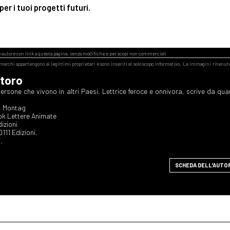
er i tuoi progetti futuri.
toro
rsone che vivono in altri Paesi. Lettrice feroce e onnivora, scrive da qu
, Montag
ok Lettere Animate
dizioni
 0111 Edizioni.
.
SCHEDA DELL'AUTO