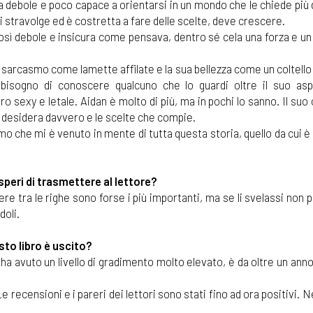
debole e poco capace a orientarsi in un mondo che le chiede più d
si stravolge ed è costretta a fare delle scelte, deve crescere.
così debole e insicura come pensava, dentro sé cela una forza e u
sarcasmo come lamette affilate e la sua bellezza come un coltello
 bisogno di conoscere qualcuno che lo guardi oltre il suo asp
 sexy e letale. Aidan è molto di più, ma in pochi lo sanno. Il suo 
 desidera davvero e le scelte che compie.
mo che mi è venuto in mente di tutta questa storia, quello da cui è
speri di trasmettere al lettore?
re tra le righe sono forse i più importanti, ma se li svelassi non 
doli.
sto libro è uscito?
 ha avuto un livello di gradimento molto elevato, è da oltre un anno
 Le recensioni e i pareri dei lettori sono stati fino ad ora positivi. 