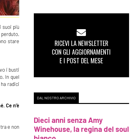
 suoi più
o perduto.
ono stare
RICEVI LA NEWSLETTER
CON GLI AGGIORNAMENTI
E I POST DEL MESE
o i busti
. In quel
ha radici
DAL NOSTRO ARCHIVIO
é. Ce n’è
Dieci anni senza Amy
ltra e non
Winehouse, la regina del soul
bianco