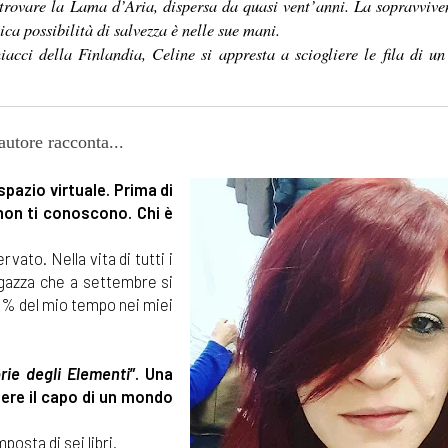
itrovare la Lama d’Aria, dispersa da quasi vent’anni. La sopravvive
ca possibilità di salvezza è nelle sue mani.
cci della Finlandia, Celine si appresta a sciogliere le fila di un
autore racconta...
pazio virtuale. Prima di
 non ti conoscono. Chi è
vato. Nella vita di tutti i
agazza che a settembre si
90% del mio tempo nei miei
orie degli Elementi
”. Una
sere il capo di un mondo
posta di sei libri.