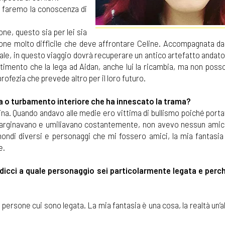
e faremo la conoscenza di
one, questo sia per lei sia
one molto difficile che deve affrontare Celine. Accompagnata dai
 male, in questo viaggio dovrà recuperare un antico artefatto andat
ntimento che la lega ad Aidan, anche lui la ricambia, ma non poss
rofezia che prevede altro per il loro futuro.
imia o turbamento interiore che ha innescato la trama?
a. Quando andavo alle medie ero vittima di bullismo poiché portav
 emarginavano e umiliavano costantemente, non avevo nessun amico
mondi diversi e personaggi che mi fossero amici, la mia fantasia 
e.
dicci a quale personaggio sei particolarmente legata e perch
ersone cui sono legata. La mia fantasia è una cosa, la realtà un’a