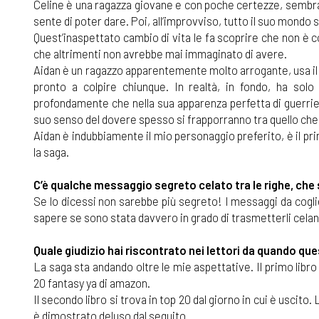
Celine è una ragazza giovane e con poche certezze, sembra 
sente di poter dare. Poi, all’improvviso, tutto il suo mondo 
Quest’inaspettato cambio di vita le fa scoprire che non è 
che altrimenti non avrebbe mai immaginato di avere.
Aidan è un ragazzo apparentemente molto arrogante, usa il 
pronto a colpire chiunque. In realtà, in fondo, ha solo
profondamente che nella sua apparenza perfetta di guerriero
suo senso del dovere spesso si frapporranno tra quello che
Aidan è indubbiamente il mio personaggio preferito, è il pri
la saga.
C’è qualche messaggio segreto celato tra le righe, che 
Se lo dicessi non sarebbe più segreto! I messaggi da coglie
sapere se sono stata davvero in grado di trasmetterli celan
Quale giudizio hai riscontrato nei lettori da quando que
La saga sta andando oltre le mie aspettative. Il primo libro
20 fantasy ya di amazon.
Il secondo libro si trova in top 20 dal giorno in cui è uscito.
è dimostrato deluso dal seguito.