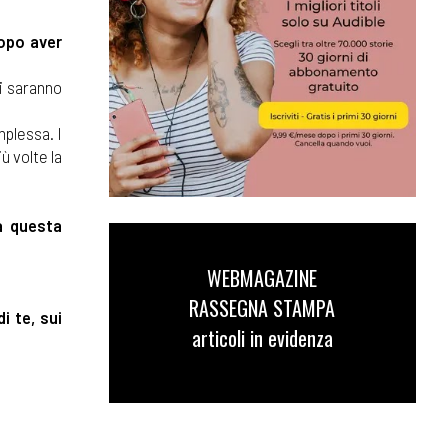
dopo aver
ri saranno
mplessa. I
ù volte la
a questa
WEBMAGAZINE
RASSEGNA STAMPA
i te, sui
articoli in evidenza