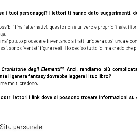
sa i tuoi personaggi? I lettori ti hanno dato suggerimenti, 
bili finali alternativi, questo non è un vero e proprio finale, i lib
aga.
rei mai potuto procedere inventando a tratti un’opera così lunga e co
ssi, sono diventati figure reali. Ho deciso tutto io, ma credo che pi
, Cronistorie degli Elementi
”? Anzi, rendiamo più complicat
e il genere fantasy dovrebbe leggere il tuo libro?
come molti credono.
ri lettori i link dove si possono trovare informazioni su d
Sito personale