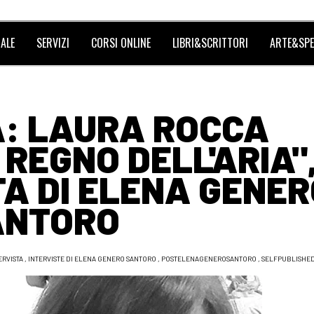
ALE
SERVIZI
CORSI ONLINE
LIBRI&SCRITTORI
ARTE&SPE
: LAURA ROCCA
 REGNO DELL'ARIA"
TA DI ELENA GENE
ANTORO
ERVISTA
,
INTERVISTE DI ELENA GENERO SANTORO
,
POSTELENAGENEROSANTORO
,
SELFPUBLISHE