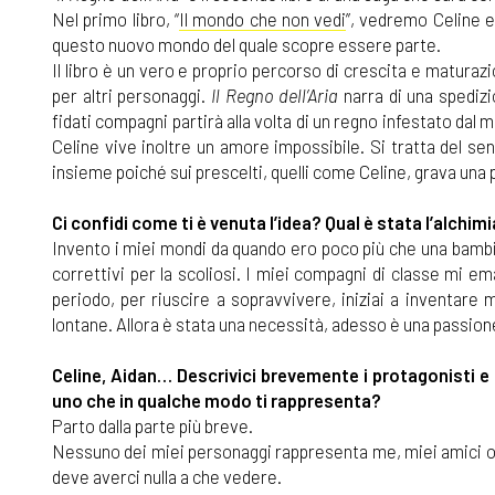
Nel primo libro, “
Il mondo che non vedi
”, vedremo Celine 
questo nuovo mondo del quale scopre essere parte.
Il libro è un vero e proprio percorso di crescita e maturazi
per altri personaggi.
Il Regno dell’Aria
narra di una spedizi
fidati compagni partirà alla volta di un regno infestato dal
Celine vive inoltre un amore impossibile. Si tratta del se
insieme poiché
sui prescelti, quelli come Celine, grava una p
Ci confidi come ti è venuta l’idea? Qual è stata l’alch
Invento i miei mondi da quando ero poco più che una bambin
correttivi per la scoliosi. I miei compagni di classe mi
periodo, per riuscire a sopravvivere, iniziai a inventare 
lontane. Allora è stata una necessità, adesso è una passion
Celine, Aidan… Descrivici brevemente i protagonisti e 
uno che in qualche modo ti rappresenta?
Parto dalla parte più breve.
Nessuno dei miei personaggi rappresenta me, miei amici o p
deve averci nulla a che vedere.