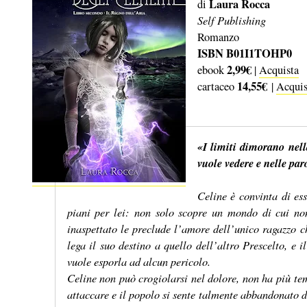
Laura Rocca
di
Self Publishing
Romanzo
ISBN B01I1TOHP0
2,99€
ebook
|
Acquista
14,55€
cartaceo
|
Acquis
«I limiti dimorano nella
vuole vedere e nelle par
Celine è convinta di ess
piani per lei: non solo scopre un mondo di cui no
inaspettato le preclude l’amore dell’unico ragazzo che
lega il suo destino a quello dell’altro Prescelto, e
vuole esporla ad alcun pericolo.
Celine non può crogiolarsi nel dolore, non ha più t
attaccare e il popolo si sente talmente abbandonato d