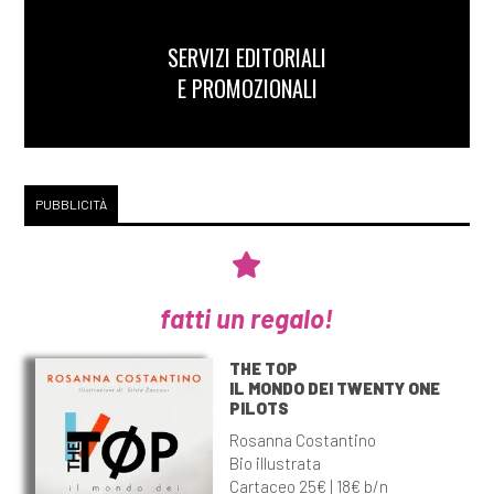
SERVIZI EDITORIALI
E PROMOZIONALI
PUBBLICITÀ
fatti un regalo!
THE TOP
IL MONDO DEI TWENTY ONE
PILOTS
Rosanna Costantino
Bio illustrata
Cartaceo 25€ | 18€ b/n