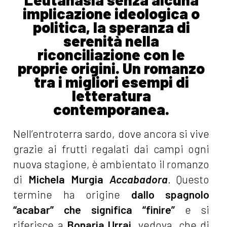
implicazione ideologica o
politica, la speranza di
serenità nella
riconciliazione con le
proprie origini. Un romanzo
tra i migliori esempi di
letteratura
contemporanea.
Nell’entroterra sardo, dove ancora si vive
grazie ai frutti regalati dai campi ogni
nuova stagione, è ambientato il romanzo
di
Michela Murgia
Accabadora
. Questo
termine ha origine
dallo spagnolo
“acabar” che significa “finire”
e si
riferisce a
Bonaria Urrai
, vedova, che di