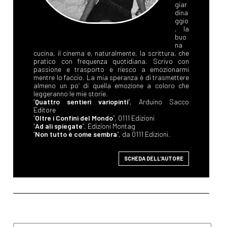
giar
dina
ggio
, la
buo
na
cucina, il cinema e, naturalmente, la scrittura, che
pratico con frequenza quotidiana. Scrivo con
passione e trasporto e riesco a emozionarmi
mentre lo faccio. La mia speranza è di trasmettere
almeno un po’ di quella emozione a coloro che
leggeranno le mie storie.
“
Quattro sentieri variopinti
”, Arduino Sacco
Editore
“
Oltre i Confini del Mondo
”, 0111 Edizioni
“
Ad ali spiegate
”, Edizioni Montag
“
Non tutto è come sembra
”, da 0111 Edizioni.
SCHEDA DELL'AUTORE