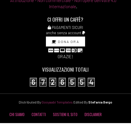
Attribuzione - Non commerciale - Non opere derivate 4.0
Internazionale
.
CI OFFRI UN CAFFÈ?
PAGAMENTI SICURI
anche senza account
DONA ORA
GRAZIE!
VISUALIZZAZIONI TOTALI
6
7
2
6
5
5
4
Distributed By
Gooyaabi Templates
Edited By
Stefania Bergo
CHI SIAMO
CONTATTI
SOSTIENI IL SITO
DISCLAIMER
COOKIE POLICY
PRIVACY POLICY