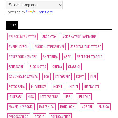
Powered by
Translate
TOPIC
#BLACKLIVESMATTER
#BOOKTOK
#GIORNATADELLAMEMORIA
#MAIPIÙDEBOLI
#NONGIUSTIFICAREMAI
#PROFESSIONELETTORE
#QUESTONONÈAMORE
ANTEPRIMA
ARTE
ARTE&SPETTACOLO
BENESSERE
BLOC NOTES
CINEMA
CLASSICI
COMUNICATO STAMPA
ECO
EDITORIALE
EXPAT
FILM
FOTOGRAFIA
IN EVIDENZA
INCIPIT
INEDITI
INTERVISTE
ITINERARI
KIDS
LETTERATURA
LIBRI
LIFESTYLE
MAMME IN VIAGGIO
MATERNITÀ
MONOLOGHI
MOSTRE
MUSICA
PALCOSCENICO
PEOPLE
POETICAMENTE