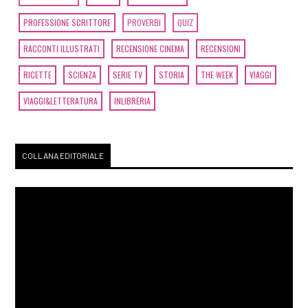
PROFESSIONE SCRITTORE
PROVERBI
QUIZ
RACCONTI ILLUSTRATI
RECENSIONE CINEMA
RECENSIONI
RICETTE
SCIENZA
SERIE TV
STORIA
THE WEEK
VIAGGI
VIAGGI&LETTERATURA
INLIBRERIA
COLLANA EDITORIALE