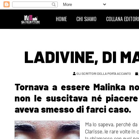
HOME
CHI SIAMO
COLLANA EDITORI
LADIVINE, DI M
GLI SCRITTORI DELLA PORTA ACCANTO
Tornava a essere Malinka no
non le suscitava né piacer
aveva smesso di farci caso.
Ma lo sapeva, perché da 
Clarisse, le rare volte in
la chiamasse con quel no