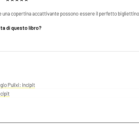
 e una copertina accattivante possono essere il perfetto bigliettino
ita di questo libro?
gio Pulixi: incipit
cipit
Vannini: incipit