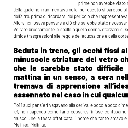
prime non avrebbe visto m
della quale non rammentava nulla, per questo si sarebbe sfo
dell’altra, prima di ricordarsi del pericolo che rappresentav
Allora non osava pensare a ciò che sarebbe stato necessari
Voltare bruscamente le spalle a quella donna, sforzarsi di s
timide trasgressioni alle regole dell’educazione e della cort
Seduta in treno, gli occhi fissi a
minuscole striature del vetro c
che le sarebbe stato difficile
mattina in un senso, a sera nell
tremava di apprensione all’ide
assennato nel caso in cui qualcu
Poi i suoi pensieri vagavano alla deriva, e poco a poco di
lei, non sapendo come farlo cessare, finisse confusament
muscoli, nella testa affaticata, il nome che tanto amava 
Malinka, Malinka.