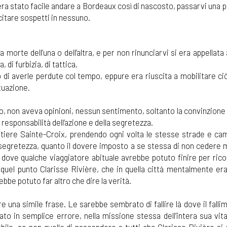
ra stato facile andare a Bordeaux così di nascosto, passarvi una p
citare sospetti in nessuno.
morte dell’una o dell’altra, e per non rinunciarvi si era appellata 
 di furbizia, di tattica.
 di averle perdute col tempo, eppure era riuscita a mobilitare ci
tuazione.
, non aveva opinioni, nessun sentimento, soltanto la convinzione 
 responsabilità dell’azione e della segretezza.
artiere Sainte-Croix, prendendo ogni volta le stesse strade e c
 segretezza, quanto il dovere imposto a se stessa di non cedere m
 dove qualche viaggiatore abituale avrebbe potuto finire per rico
 quel punto Clarisse Rivière, che in quella città mentalmente era
bbe potuto far altro che dire la verità.
 una simile frase. Le sarebbe sembrato di fallire là dove il fall
o in semplice errore, nella missione stessa dell’intera sua vit