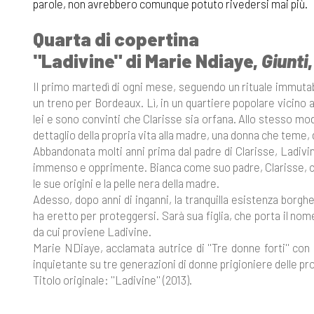
parole, non avrebbero comunque potuto rivedersi mai più.
Quarta di copertina
"Ladivine" di Marie Ndiaye,
Giunti
Il primo martedì di ogni mese, seguendo un rituale immutabil
un treno per Bordeaux. Lì, in un quartiere popolare vicino a
lei e sono convinti che Clarisse sia orfana. Allo stesso mo
dettaglio della propria vita alla madre, una donna che teme
Abbandonata molti anni prima dal padre di Clarisse, Ladivi
immenso e opprimente. Bianca come suo padre, Clarisse, che
le sue origini e la pelle nera della madre.
Adesso, dopo anni di inganni, la tranquilla esistenza borg
ha eretto per proteggersi. Sarà sua figlia, che porta il nom
da cui proviene Ladivine.
Marie NDiaye, acclamata autrice di ''Tre donne forti'' con
inquietante su tre generazioni di donne prigioniere delle pro
Titolo originale: ''Ladivine'' (2013).