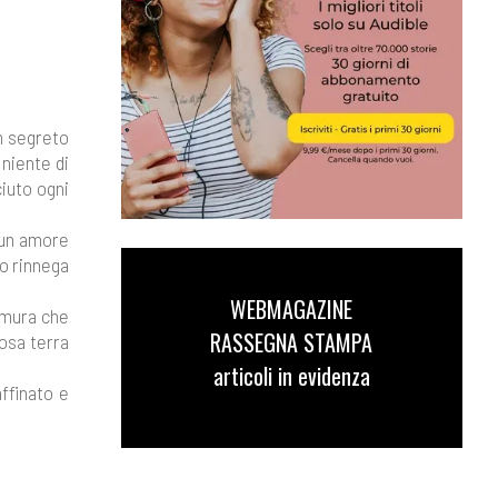
an segreto
 niente di
ciuto ogni
 un amore
to rinnega
WEBMAGAZINE
e mura che
RASSEGNA STAMPA
iosa terra
articoli in evidenza
affinato e