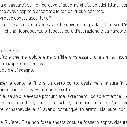
di cascarci, se non cercava di saperne di più, se addirittura, co
ché aveva capito e accettato le ragioni di quel segreto.
avrebbe dovuto accettarle?
a madre a ciò che invece avrebbe dovuto indignarla, a Clarisse Ri
 – di una riconoscenza offuscata dalla disperazione e dal rancore
 assolvere.
o e che, nel dolore e nell’orribile amarezza di una simile, incon
natica, spesso offensiva
d’odio e di sdegno.
derne conto, e fino a un certo punto, ossia nella misura in c
 parole che non dovevano essere dette.
role, se solo le avesse pronunciate, avrebbero ucciso entrambe – 
e un obbligo fare, non era scusabile, sua madre perché all’umiliaz
rne consapevole e di averlo comunque tollerato, sia pure con
se Rivière. E se non fosse andata così, se fossero sopravvissute