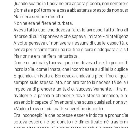
Quando sua figlia Ladivine era ancora piccola, non sempre e
giornata e poi tornare a casa abbastanza presto da non sus
Ma ci era sempre riuscita.
Non ne era né fiera né turbata.
Aveva fatto quel che doveva fare, lo avrebbe fatto fino alla 
risorse di cui disponeva e che sapeva limitate – d’intelligenza,
A volte pensava di non avere nessuna di quelle capacità, o
aveva per architettare una routine sicura e adeguata alla si
Ma non ne era né fiera né turbata.
Come un animale, faceva quel che doveva fare. In proposito
incrollabile, come innata, che incombesse su di lei la duplice
E quando, arrivata a Bordeaux, andava a piedi fino al qu
sempre sullo stesso lato, non era tanto la necessità della
impediva di prendere un taxi o, successivamente, il tram,
rivolgerle la parola o chiederle dove stesse andando, e a
essendo incapace di inventarsi una scusa qualsiasi, non avre
«Vado a trovare mia madre» avrebbe risposto.
Era inconcepibile che potesse essere indotta a pronunciare
poteva essere né perdonato né dimenticato né trasformat