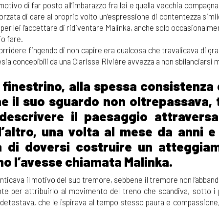
otivo di far posto all’imbarazzo fra lei e quella vecchia compagna
rzata di dare al proprio volto un’espressione di contentezza simil
a per lei l’accettare di ridiventare Malinka, anche solo occasionalme
o fare.
orridere fingendo di non capire era qualcosa che travalicava di gra
esia concepibili da una Clarisse Rivière avvezza a non sbilanciarsi m
l finestrino, alla spessa consistenza 
he il suo sguardo non oltrepassava, 
 descrivere il paesaggio attraversa
’altro, una volta al mese da anni e 
a di doversi costruire un atteggia
no l’avesse chiamata Malinka.
menticava il motivo del suo tremore, sebbene il tremore non l’abba
e per attribuirlo al movimento del treno che scandiva, sotto i p
e detestava, che le ispirava al tempo stesso paura e compassione,