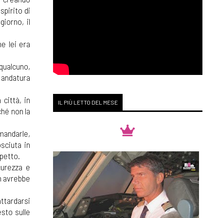
spirito di
iorno, il
he lei era
qualcuno,
a andatura
città, in
IL PIÙ LETTO DEL MESE
ché non la
omandarle,
sciuta in
spetto.
curezza e
on avrebbe
attardarsi
esto sulle