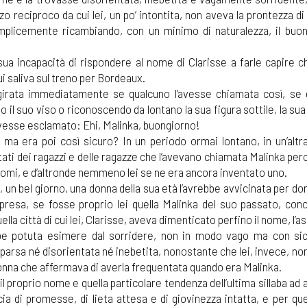
o reciproco da cui lei, un po’ intontita, non aveva la prontezza di 
mplicemente ricambiando, con un minimo di naturalezza, il buong
sua incapacità di rispondere al nome di Clarisse a farle capire c
i saliva sul treno per Bordeaux.
irata immediatamente se qualcuno l’avesse chiamata così, se 
 il suo viso o riconoscendo da lontano la sua figura sottile, la su
vesse esclamato: Ehi, Malinka, buongiorno!
a era poi così sicuro? In un periodo ormai lontano, in un’altra 
stati dei ragazzi e delle ragazze che l’avevano chiamata Malinka per
omi, e d’altronde nemmeno lei se ne era ancora inventato uno.
 un bel giorno, una donna della sua età l’avrebbe avvicinata per d
presa, se fosse proprio lei quella Malinka del suo passato, cono
ella città di cui lei, Clarisse, aveva dimenticato perfino il nome, l’a
be potuta esimere dal sorridere, non in modo vago ma con si
parsa né disorientata né inebetita, nonostante che lei, invece, n
donna che affermava di averla frequentata quando era Malinka.
 proprio nome e quella particolare tendenza dell’ultima sillaba ad 
cia di promesse, di lieta attesa e di giovinezza intatta, e per qu