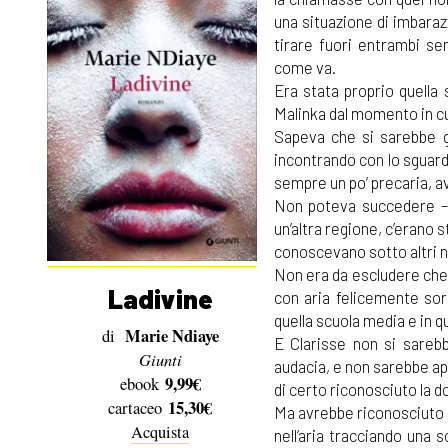
una situazione di imbarazz
tirare fuori entrambi se
come va.
Era stata proprio quella 
Malinka dal momento in cu
Sapeva che si sarebbe g
incontrando con lo sguardo
sempre un po’ precaria, a
Non poteva succedere – m
un’altra regione, c’erano 
conoscevano sotto altri n
Non era da escludere che,
Ladivine
con aria felicemente sor
quella scuola media e in qu
Marie Ndiaye
di
E Clarisse non si sareb
Giunti
audacia, e non sarebbe ap
9,99€
ebook
di certo riconosciuto la 
15,30€
cartaceo
Ma avrebbe riconosciuto il
Acquista
nell’aria tracciando una s