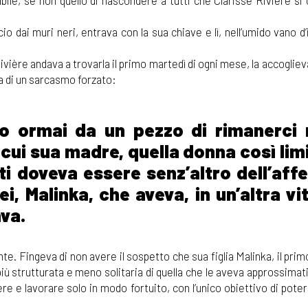
bile, se non quello di nascondere a tutti che Clarisse Rivière si
cio dai muri neri, entrava con la sua chiave e lì, nell’umido vano d
ivière andava a trovarla il primo martedì di ogni mese, la accogli
 di un sarcasmo forzato:
so ormai da un pezzo di rimanerci 
cui sua madre, quella donna così lim
ti doveva essere senz’altro dell’aff
ei, Malinka, che aveva, in un’altra vi
va.
e. Fingeva di non avere il sospetto che sua figlia Malinka, il pri
 più strutturata e meno solitaria di quella che le aveva approssim
 e lavorare solo in modo fortuito, con l’unico obiettivo di poter