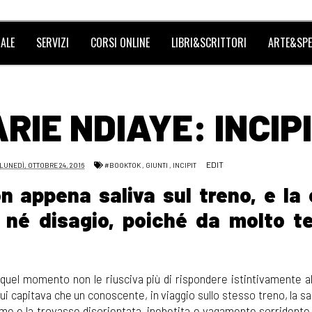
ALE
SERVIZI
CORSI ONLINE
LIBRI&SCRITTORI
ARTE&SPE
ARIE NDIAYE: INCIP
EDIT
LUNEDÌ, OTTOBRE 24, 2016
#BOOKTOK
,
GIUNTI
,
INCIPIT
n appena saliva sul treno, e la
e né disagio, poiché da molto 
quel momento non le riusciva più di rispondere istintivamente a
 cui capitava che un conoscente, in viaggio sullo stesso treno, la s
me e la trovasse disorientata, inebetita e vagamente sorridente