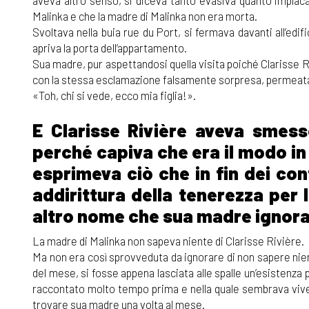
aveva altro senso, si diceva tanto evasiva quanto implaca
Malinka e che la madre di Malinka non era morta.
Svoltava nella buia rue du Port, si fermava davanti all’edifi
apriva la porta dell’appartamento.
Sua madre, pur aspettandosi quella visita poiché Clarisse R
con la stessa esclamazione falsamente sorpresa, permeata
«Toh, chi si vede, ecco mia figlia!».
E Clarisse Rivière aveva smes
perché capiva che era il modo in 
esprimeva ciò che in fin dei con
addirittura della tenerezza per l
altro nome che sua madre ignora
La madre di Malinka non sapeva niente di Clarisse Rivière.
Ma non era così sprovveduta da ignorare di non sapere nient
del mese, si fosse appena lasciata alle spalle un’esistenza
raccontato molto tempo prima e nella quale sembrava vivere
trovare sua madre una volta al mese.