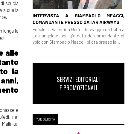
 di scuola
e a quella
INTERVISTA A GIAMPAOLO MEACCI,
nte.
COMANDANTE PRESSO QATAR AIRWAYS
People Di Valentina Gerini. In viaggio da Doha a
n lunga le
Los angeles: una giornata da comandante di
ai.
volo con Giampaolo Meacci, pilota presso la...
e alle
tanto
to la
SERVIZI EDITORIALI
anni,
E PROMOZIONALI
mento
ndonasse e
iedi, nei
PUBBLICITÀ
 Malinka,