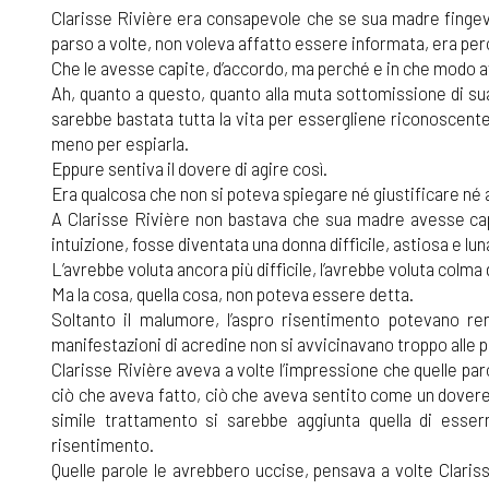
Clarisse Rivière era consapevole che se sua madre fingeva 
parso a volte, non voleva affatto essere informata, era per
Che le avesse capite, d’accordo, ma perché e in che modo 
Ah, quanto a questo, quanto alla muta sottomissione di su
sarebbe bastata tutta la vita per essergliene riconoscente
meno per espiarla.
Eppure sentiva il dovere di agire così.
Era qualcosa che non si poteva spiegare né giustificare né
A Clarisse Rivière non bastava che sua madre avesse capit
intuizione, fosse diventata una donna difficile, astiosa e lu
L’avrebbe voluta ancora più difficile, l’avrebbe voluta colma 
Ma la cosa, quella cosa, non poteva essere detta.
Soltanto il malumore, l’aspro risentimento potevano ren
manifestazioni di acredine non si avvicinavano troppo alle
Clarisse Rivière aveva a volte l’impressione che quelle pa
ciò che aveva fatto, ciò che aveva sentito come un dovere 
simile trattamento si sarebbe aggiunta quella di esse
risentimento.
Quelle parole le avrebbero uccise, pensava a volte Claris