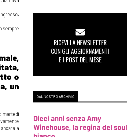
 chiamava
’ingresso,
eva sempre
RICEVI LA NEWSLETTER
CON GLI AGGIORNAMENTI
male,
E I POST DEL MESE
itata,
etto o
ta, un
DAL NOSTRO ARCHIVIO
mo martedì
Dieci anni senza Amy
ativamente
Winehouse, la regina del soul
 andare a
bianco