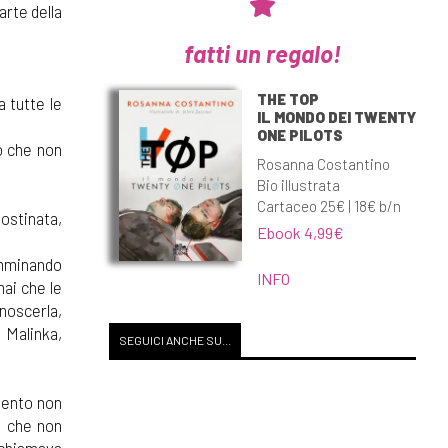
arte della
fatti un regalo!
THE TOP
a tutte le
IL MONDO DEI TWENTY
ONE PILOTS
ò che non
Rosanna Costantino
Bio illustrata
Cartaceo 25€ | 18€ b/n
ostinata,
Ebook 4,99€
amminando
INFO
ai che le
noscerla,
 Malinka,
SEGUICI ANCHE SU...
imento non
a che non