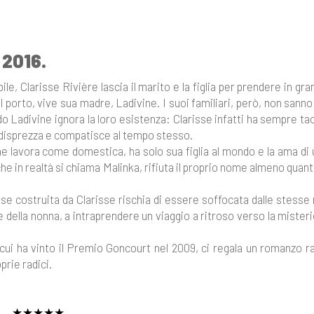
, 2016.
e, Clarisse Rivière lascia il marito e la figlia per prendere in gr
l porto, vive sua madre, Ladivine. I suoi familiari, però, non sanno
do Ladivine ignora la loro esistenza: Clarisse infatti ha sempre ta
, disprezza e compatisce al tempo stesso.
ne lavora come domestica, ha solo sua figlia al mondo e la ama di
 in realtà si chiama Malinka, rifiuta il proprio nome almeno quan
hese costruita da Clarisse rischia di essere soffocata dalle stess
e della nonna, a intraprendere un viaggio a ritroso verso la mister
 cui ha vinto il Premio Goncourt nel 2009, ci regala un romanzo r
prie radici.
★★★★★