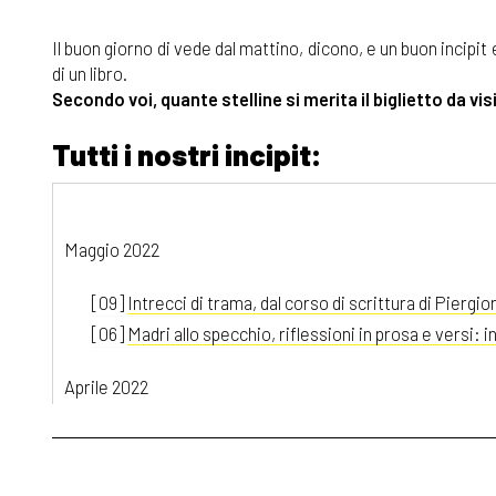
Il buon giorno di vede dal mattino, dicono, e un buon incipit
di un libro.
Secondo voi, quante stelline si merita il biglietto da vis
Tutti i nostri incipit:
Maggio 2022
[09]
Intrecci di trama, dal corso di scrittura di Piergior
[06]
Madri allo specchio, riflessioni in prosa e versi: in
Aprile 2022
[04]
Paulina e l'Acqua della Vita, di Michaela Šebőková 
Marzo 2022