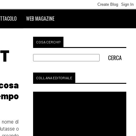
TTACOLO
WEB MAGAZINE
COSA CERCHI?
IT
COLLANA EDITORIALE
 cosa
tempo
l nome di
alutasse o
, creando