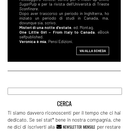
SugarPulp
e per la rivista dell’Università di Trieste
Sconfinare
.
Dopo aver trascorso un periodo in Inghilterra, ho
iniziato un periodo di studi in Canada, ma,
dovunque sia, scrivo.
Misteri di una notte d’estate
, ed. Montag.
One Little Girl – From Italy to Canada
, eBook
selfpublished.
Veronica è mia
, Pensi Edizioni.
VAI ALLA SCHEDA
Ti siamo davvero riconoscenti per il tempo che ci hai
dedicato. Se sei stat* bene in nostra compagnia, che
ne dici di iscriverti alla
per restare
NEWSLETTER MENSILE