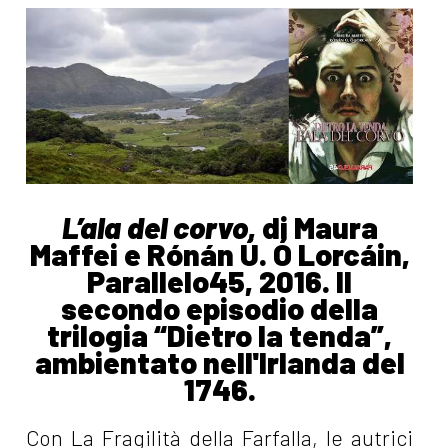
L’ala del corvo
, di Maura
Maffei e Rónán Ú. Ó Lorcáin,
Parallelo45, 2016. Il
secondo episodio della
trilogia “Dietro la tenda”,
ambientato nell'Irlanda del
1746.
Con
La Fragilità della Farfalla
, le autrici