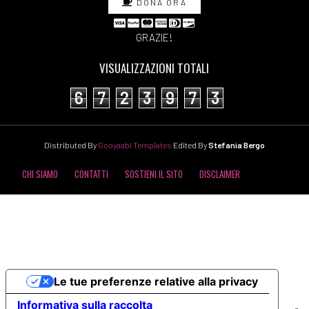
DONA ORA
GRAZIE!
VISUALIZZAZIONI TOTALI
6
7
2
3
9
7
3
Distributed By
Gooyaabi Templates
Edited By
Stefania Bergo
CHI SIAMO
CONTATTI
SOSTIENI IL SITO
DISCLAIMER
COOKIE POLICY
PRIVACY POLICY
Le tue preferenze relative alla privacy
Informativa sulla raccolta