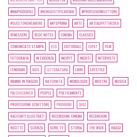
#MAIPIÙDEBOLI
#NONGIUSTIFICAREMAI
#PROFESSIONELETTORE
#QUESTONONÈAMORE
ANTEPRIMA
ARTE
ARTE&SPETTACOLO
BENESSERE
BLOC NOTES
CINEMA
CLASSICI
COMUNICATO STAMPA
ECO
EDITORIALE
EXPAT
FILM
FOTOGRAFIA
IN EVIDENZA
INCIPIT
INEDITI
INTERVISTE
ITINERARI
KIDS
LETTERATURA
LIBRI
LIFESTYLE
MAMME IN VIAGGIO
MATERNITÀ
MONOLOGHI
MOSTRE
MUSICA
PALCOSCENICO
PEOPLE
POETICAMENTE
PROFESSIONE SCRITTORE
PROVERBI
QUIZ
RACCONTI ILLUSTRATI
RECENSIONE CINEMA
RECENSIONI
RICETTE
SCIENZA
SERIE TV
STORIA
THE WEEK
VIAGGI