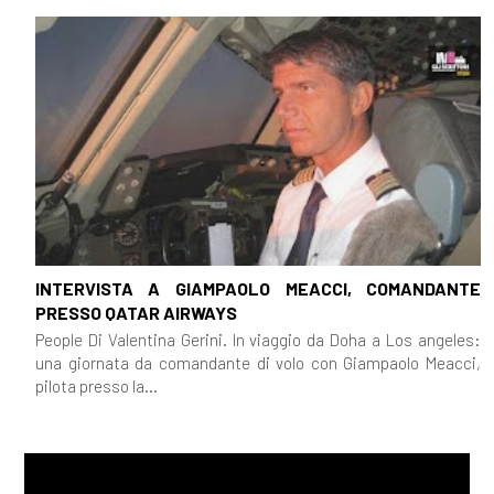
[05]
Denti bianchi, di Zadie
Smith: pagina 69
Novembre 2018
[28]
Il Dottor Zivago, di Boris
Pasternak: pagina 69
[07]
Revolutionary Road, di
INTERVISTA A GIAMPAOLO MEACCI, COMANDANTE
Richard Yates: pagina 69
PRESSO QATAR AIRWAYS
People Di Valentina Gerini. In viaggio da Doha a Los angeles:
una giornata da comandante di volo con Giampaolo Meacci,
Ottobre 2018
pilota presso la...
[31]
Il blu che non è un colore,
di Tamara Marcelli: pagina 69