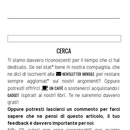
Maggio 2022
[12]
Il sogno dell'isola, di
Tamara Marcelli: pagina 69
Aprile 2022
Ti siamo davvero riconoscenti per il tempo che ci hai
dedicato. Se sei stat* bene in nostra compagnia, che
[20]
Sognando la libertà, di
ne dici di iscriverti alla
per restare
NEWSLETTER MENSILE
sempre aggiornat* sui nostri argomenti? Oppure
Silvia Pattarini: pagina 69
potresti offrirci
o sostenerci acquistando i
UN CAFFÈ
[06]
Nucleo Operativo A5, di
ispirati ai nostri libri. Te ne saremmo davvero
GADGET
Nicolò Maniscalco: pagina 69
grati!
Oppure potresti lasciarci un commento per farci
sapere che ne pensi di questo articolo, il tuo
Febbraio 2022
feedback è davvero importante per noi.
NB: Gli autori non sono responsabili per quanto