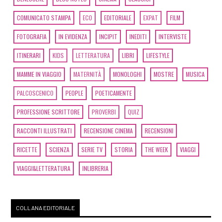
Giugno 2019
COMUNICATO STAMPA
ECO
EDITORIALE
EXPAT
FILM
FOTOGRAFIA
IN EVIDENZA
INCIPIT
INEDITI
INTERVISTE
[11]
Pasta fatta in casa, di
Luca Murano: pagina 69
ITINERARI
KIDS
LETTERATURA
LIBRI
LIFESTYLE
MAMME IN VIAGGIO
MATERNITÀ
MONOLOGHI
MOSTRE
MUSICA
Marzo 2019
PALCOSCENICO
PEOPLE
POETICAMENTE
PROFESSIONE SCRITTORE
PROVERBI
QUIZ
[21]
Ponti sommersi, di
RACCONTI ILLUSTRATI
RECENSIONE CINEMA
RECENSIONI
Tamara Marcelli: pagina 69
RICETTE
SCIENZA
SERIE TV
STORIA
THE WEEK
VIAGGI
Febbraio 2019
VIAGGI&LETTERATURA
INLIBRERIA
[27]
Io sono il Nordest, a cura
COLLANA EDITORIALE
di Francesca Visentin: pagina