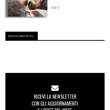
[19]
Jane Eyre, di Charlotte
INFO
Brontë: pagina 69
[05]
Il grande Gatsby, di
Francis Scott Fitzgerald:
SEGUICI ANCHE SU...
pagina 69
Agosto 2018
[22]
Il bene ostinato, di Paolo
Rumiz: pagina 69
[15]
Lo spazio nel mezzo, di
Maria Rosaria Ferrara: pagina
RICEVI LA NEWSLETTER
69
CON GLI AGGIORNAMENTI
[01]
Amorevoli asimmetrie, di