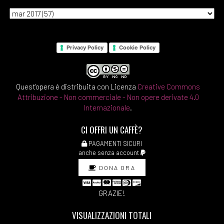
Ferdinando Imposimato:
pagina 69
Privacy Policy
Cookie Policy
Marzo 2018
[28]
Cuore, di Edmondo De
Quest'opera è distribuita con Licenza
Creative Commons
Attribuzione - Non commerciale - Non opere derivate 4.0
Amicis: pagina 69
Internazionale
.
[21]
La casa nel bosco, di
CI OFFRI UN CAFFÈ?
Gianrico e Francesco
PAGAMENTI SICURI
Carofiglio: pagina 69
anche senza account
[14]
Senilità, di Italo Svevo:
DONA ORA
pagina 69
GRAZIE!
Febbraio 2018
VISUALIZZAZIONI TOTALI