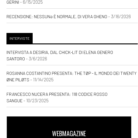
- 6/15/2025
GERINI
[03]
Storie delle Terre Unite.
- 3/16/2026
RECENSIONE: NESSUNƏ È NORMALE, DI VERA GHENO
Il risveglio della Fenice, di
Andrea Riccardo Gasparoni:
INTERVISTE
pagina 69
INTERVISTA A DESIRIA, DAL CHICK-LIT DI ELENA GENERO
- 3/6/2026
SANTORO
Agosto 2020
ROSANNA COSTANTINO PRESENTA: THE TØP - IL MONDO DEI TWENTY
- 11/14/2025
ØNE PILØTS
[20]
Caro e stinto, di Maury
Incen: pagina 69
FRANCESCO NUCERA PRESENTA: 118 CODICE ROSSO
- 10/23/2025
SANGUE
Maggio 2020
[15]
Natura morta, di Andrea
WEBMAGAZINE