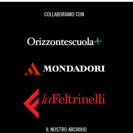
Mercanzin: pagina 69
COLLABORIAMO CON
[16]
La quarta sorella, di
Vittorino Andreoli: pagina 69
Aprile 2018
[25]
Cenerentola a Kabul, di
Rukhsana Khan: pagina 69
[18]
Il tempo di un caffè, di
Silvia Pattarini: pagina 69
[11]
Tartarughe marine, di
Gianna Gambini: pagina 69
[04]
La Repubblica delle
stragi impunite, di
IL NOSTRO ARCHIVIO