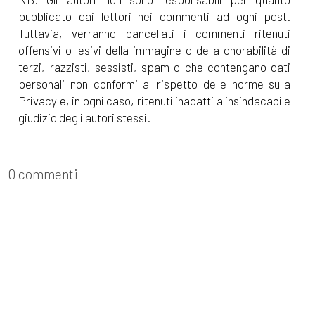
pubblicato dai lettori nei commenti ad ogni post.
[23]
Intrecci di Trama volume
Tuttavia, verranno cancellati i commenti ritenuti
2, Autori Vari: pagina 69
offensivi o lesivi della immagine o della onorabilità di
terzi, razzisti, sessisti, spam o che contengano dati
Dicembre 2021
personali non conformi al rispetto delle norme sulla
Privacy e, in ogni caso, ritenuti inadatti a insindacabile
giudizio degli autori stessi.
[22]
Un modo lo trovo, di
Paola Napoleone: pagina 69
0 commenti
Novembre 2021
[24]
La stanza numero
cinque, di Stefania Bergo:
pagina 69
[17]
Battiti. Radio 100bpm, di