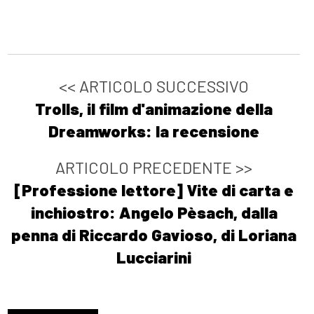
Matteo Carecci: pagina 69
Ottobre 2021
<< ARTICOLO SUCCESSIVO
[06]
Petrolio bollente, di
Trolls, il film d'animazione della
Katia Manfredi: pagina 69
Dreamworks: la recensione
Agosto 2021
ARTICOLO PRECEDENTE >>
[Professione lettore] Vite di carta e
[18]
Risorgemia, di Decimo
inchiostro: Angelo Pèsach, dalla
Tagliapietra: pagina 69
penna di Riccardo Gavioso, di Loriana
[11]
Zetafobia 2: La città
Lucciarini
morta, di Gualtiero Ferrari:
pagina 69