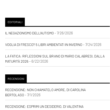
Maggio 2021
EDITORIALI
[19]
Luce Innaturale, di Nicole
- 7/26/2026
IL NEGAZIONISMO DELL'AUTISMO
Tinazzi: pagina 69
- 7/24/2026
VOGLIA DI FRESCO? 5 LIBRI AMBIENTATI IN INVERNO
[04]
Una felicità semplice, di
Sara Rattaro: pagina 69
LA FATICA: RIFLESSIONI SUL BRANO DI MARIO CALABRESI, DALLA
- 6/22/2026
MATURITÀ 2026
Febbraio 2021
RECENSIONI
[24]
Zucchero filato, di
RECENSIONE: NON CHIAMATELO AMORE, DI CAROLINA
Valentina Pelliccia: pagina 69
- 7/1/2026
BERTOLASO
Settembre 2020
RECENSIONE: ESPRIMI UN DESIDERIO, DI VALENTINA