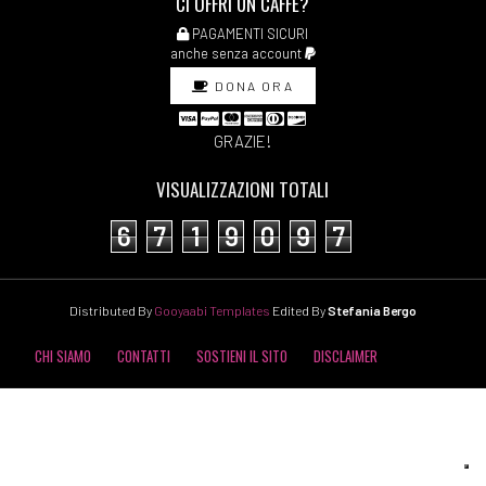
CI OFFRI UN CAFFÈ?
PAGAMENTI SICURI
anche senza account
DONA ORA
GRAZIE!
VISUALIZZAZIONI TOTALI
6
7
1
9
0
9
7
Distributed By
Gooyaabi Templates
Edited By
Stefania Bergo
CHI SIAMO
CONTATTI
SOSTIENI IL SITO
DISCLAIMER
COOKIE POLICY
PRIVACY POLICY