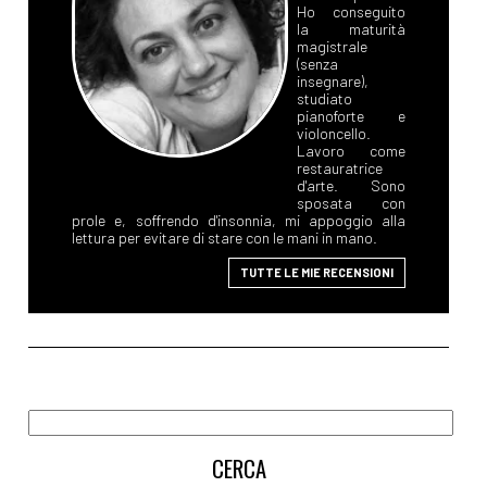
Ho conseguito
la maturità
magistrale
(senza
insegnare),
studiato
pianoforte e
violoncello.
Lavoro come
restauratrice
d'arte. Sono
sposata con
prole e, soffrendo d'insonnia, mi appoggio alla
lettura per evitare di stare con le mani in mano.
TUTTE LE MIE RECENSIONI