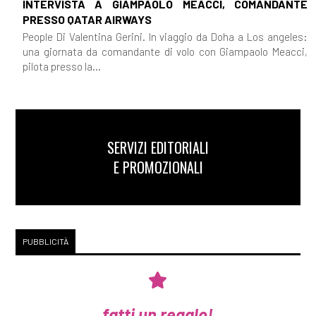
INTERVISTA A GIAMPAOLO MEACCI, COMANDANTE
PRESSO QATAR AIRWAYS
People Di Valentina Gerini. In viaggio da Doha a Los angeles:
una giornata da comandante di volo con Giampaolo Meacci,
pilota presso la...
SERVIZI EDITORIALI
E PROMOZIONALI
PUBBLICITÀ
fatti un regalo!