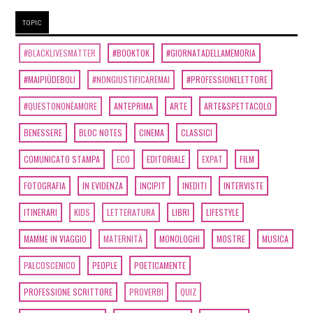
TOPIC
#BLACKLIVESMATTER
#BOOKTOK
#GIORNATADELLAMEMORIA
#MAIPIÙDEBOLI
#NONGIUSTIFICAREMAI
#PROFESSIONELETTORE
#QUESTONONÈAMORE
ANTEPRIMA
ARTE
ARTE&SPETTACOLO
BENESSERE
BLOC NOTES
CINEMA
CLASSICI
COMUNICATO STAMPA
ECO
EDITORIALE
EXPAT
FILM
FOTOGRAFIA
IN EVIDENZA
INCIPIT
INEDITI
INTERVISTE
ITINERARI
KIDS
LETTERATURA
LIBRI
LIFESTYLE
MAMME IN VIAGGIO
MATERNITÀ
MONOLOGHI
MOSTRE
MUSICA
PALCOSCENICO
PEOPLE
POETICAMENTE
PROFESSIONE SCRITTORE
PROVERBI
QUIZ