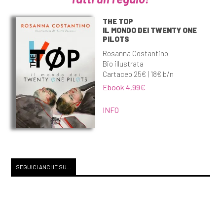
THE TOP
IL MONDO DEI TWENTY ONE
PILOTS
Rosanna Costantino
Bio illustrata
Cartaceo 25€ | 18€ b/n
Ebook 4,99€
INFO
SEGUICI ANCHE SU...