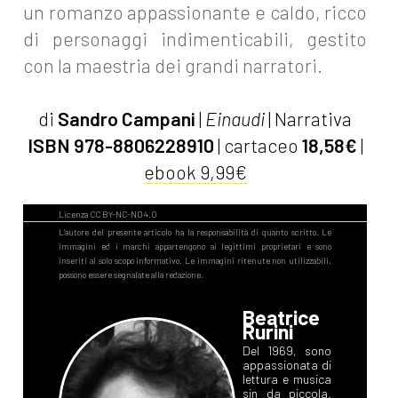
un romanzo appassionante e caldo, ricco
di personaggi indimenticabili, gestito
con la maestria dei grandi narratori.
di
Sandro Campani
|
Einaudi
| Narrativa
ISBN 978-8806228910
| cartaceo
18,58€
|
ebook 9,99€
Beatrice
Rurini
Del 1969, sono
appassionata di
lettura e musica
sin da piccola.