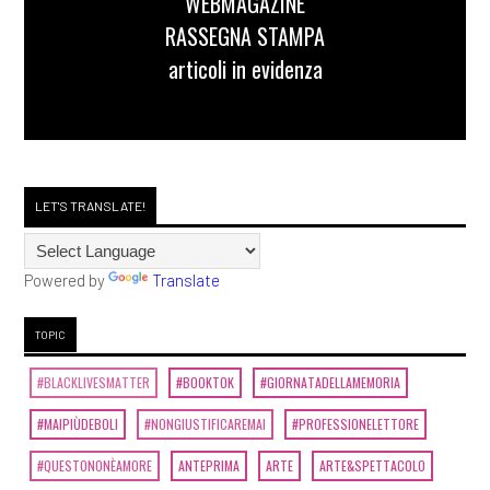
WEBMAGAZINE
RASSEGNA STAMPA
articoli in evidenza
LET'S TRANSLATE!
Powered by
Translate
TOPIC
#BLACKLIVESMATTER
#BOOKTOK
#GIORNATADELLAMEMORIA
#MAIPIÙDEBOLI
#NONGIUSTIFICAREMAI
#PROFESSIONELETTORE
#QUESTONONÈAMORE
ANTEPRIMA
ARTE
ARTE&SPETTACOLO