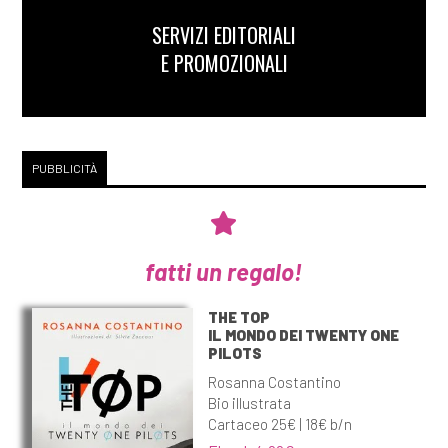
SERVIZI EDITORIALI
E PROMOZIONALI
PUBBLICITÀ
fatti un regalo!
THE TOP
IL MONDO DEI TWENTY ONE
PILOTS
Rosanna Costantino
Bio illustrata
Cartaceo 25€ | 18€ b/n