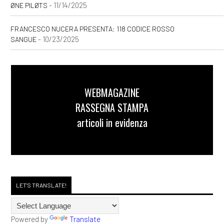
- 11/14/2025
ØNE PILØTS
[30]
Storie delle Terre Unite.
FRANCESCO NUCERA PRESENTA: 118 CODICE ROSSO
- 10/23/2025
SANGUE
Il risveglio della Fenice, di
Andrea Riccardo Gasparoni:
incipit
WEBMAGAZINE
Agosto 2020
RASSEGNA STAMPA
articoli in evidenza
[03]
Caro e stinto, di Maury
Incen: incipit
Maggio 2020
LET'S TRANSLATE!
[25]
Natura morta, di Andrea
Powered by
Translate