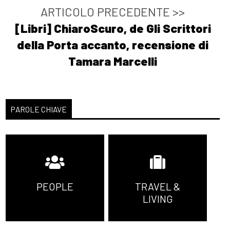
Singh: incipit
ARTICOLO PRECEDENTE >>
[Libri] ChiaroScuro, de Gli Scrittori
Agosto 2021
della Porta accanto, recensione di
Tamara Marcelli
[26]
In viaggio con Tommy, di
Emma Domanico: incipit
[16]
Zetafobia 2. La città
PAROLE CHIAVE
morta, di Gualtiero Ferrari:
incipit
[09]
Risorgemia, di Decimo
Tagliapietra: incipit
PEOPLE
TRAVEL &
LIVING
Luglio 2021