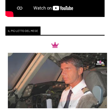
Gennaio 2019
[14]
Sulle ali della fantasia, di
IL PIÙ LETTO DEL MESE
Ornella Nalon: incipit
Novembre 2018
[19]
Sotto il sole di
mezzanotte, di Higashino
Keigo: incipit
Ottobre 2018
[30]
Mademoiselle Coco e il