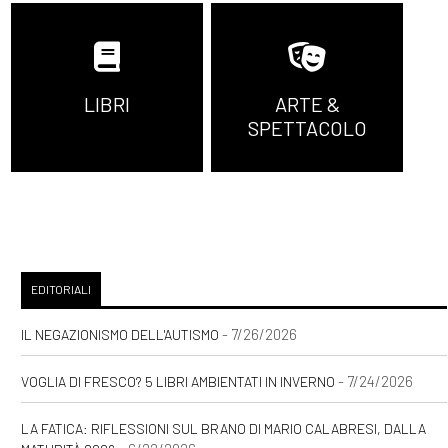
[19]
Virtuosismi da
imbianchino, di Loris
Grassulini: incipit
LIBRI
ARTE &
[12]
I tuoi sogni nel mio
SPETTACOLO
cassetto, di Mariagrazia
Allegra: incipit
Giugno 2021
[14]
Wallis Simpson. Una sola
EDITORIALI
debolezza, di Elena Mora:
- 7/26/2026
IL NEGAZIONISMO DELL'AUTISMO
incipit
- 7/24/2026
VOGLIA DI FRESCO? 5 LIBRI AMBIENTATI IN INVERNO
Maggio 2021
LA FATICA: RIFLESSIONI SUL BRANO DI MARIO CALABRESI, DALLA