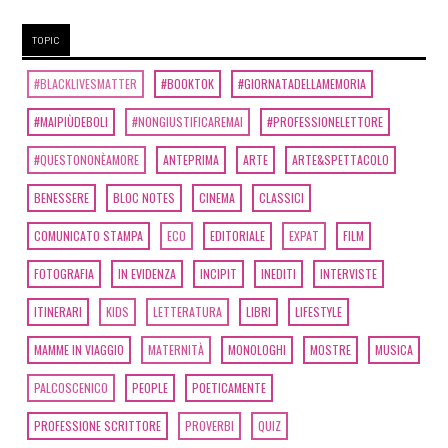
Giorgi: incipit
TOPIC
Aprile 2020
#BLACKLIVESMATTER
#BOOKTOK
#GIORNATADELLAMEMORIA
#MAIPIÙDEBOLI
#NONGIUSTIFICAREMAI
#PROFESSIONELETTORE
[27]
I racconti incantati, di
#QUESTONONÈAMORE
ANTEPRIMA
ARTE
ARTE&SPETTACOLO
Gloria Donati: incipit
BENESSERE
BLOC NOTES
CINEMA
CLASSICI
Dicembre 2019
COMUNICATO STAMPA
ECO
EDITORIALE
EXPAT
FILM
FOTOGRAFIA
IN EVIDENZA
INCIPIT
INEDITI
INTERVISTE
[02]
La Terra canta in Do, di
ITINERARI
KIDS
LETTERATURA
LIBRI
LIFESTYLE
Maurizio Agostini: incipit
MAMME IN VIAGGIO
MATERNITÀ
MONOLOGHI
MOSTRE
MUSICA
Giugno 2019
PALCOSCENICO
PEOPLE
POETICAMENTE
PROFESSIONE SCRITTORE
PROVERBI
QUIZ
[17]
Pasta fatta in casa, di