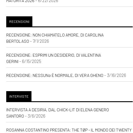
- 6/22/2026
MATURITÀ 2026
[31]
Colette. Un sogno
audace, di Nicoletta Sipos:
RECENSIONI
incipit
RECENSIONE: NON CHIAMATELO AMORE, DI CAROLINA
[24]
Luce innaturale, di
- 7/1/2026
BERTOLASO
Nicole Tinazzi: incipit
RECENSIONE: ESPRIMI UN DESIDERIO, DI VALENTINA
[17]
Una felicità semplice, di
- 6/15/2025
GERINI
Sara Rattaro: incipit
- 3/16/2026
RECENSIONE: NESSUNƏ È NORMALE, DI VERA GHENO
Marzo 2021
INTERVISTE
[08]
Zucchero filato, di
INTERVISTA A DESIRIA, DAL CHICK-LIT DI ELENA GENERO
Valentina Pelliccia: incipit
- 3/6/2026
SANTORO
ROSANNA COSTANTINO PRESENTA: THE TØP - IL MONDO DEI TWENTY
Settembre 2020