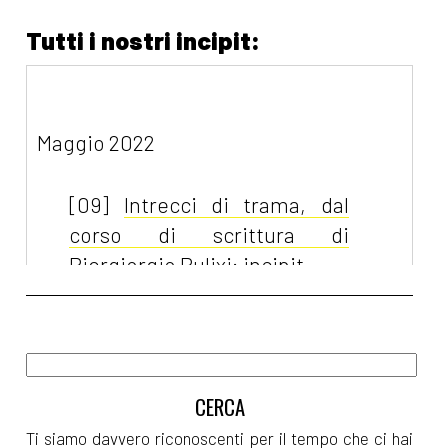
Tutti i nostri incipit:
Maggio 2022
[09]
Intrecci di trama, dal
corso di scrittura di
Piergiorgio Pulixi: incipit
[06]
Madri allo specchio,
riflessioni in prosa e versi:
incipit
Aprile 2022
Ti siamo davvero riconoscenti per il tempo che ci hai