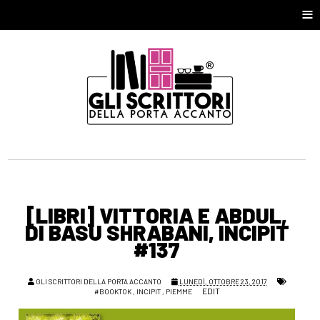
≡
[LIBRI] VITTORIA E ABDUL,
DI BASU SHRABANI, INCIPIT
#137
GLI SCRITTORI DELLA PORTA ACCANTO
LUNEDÌ, OTTOBRE 23, 2017
EDIT
#BOOKTOK
,
INCIPIT
,
PIEMME