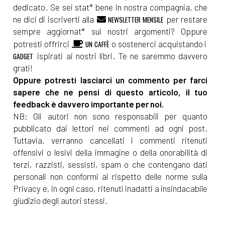
dedicato. Se sei stat* bene in nostra compagnia, che
[04]
Paulina e l'Acqua della
ne dici di iscriverti alla
per restare
NEWSLETTER MENSILE
sempre aggiornat* sui nostri argomenti? Oppure
Vita, di Michaela Šebőková
potresti offrirci
o sostenerci acquistando i
UN CAFFÈ
Vannini: incipit
ispirati ai nostri libri. Te ne saremmo davvero
GADGET
grati!
Oppure potresti lasciarci un commento per farci
Marzo 2022
sapere che ne pensi di questo articolo, il tuo
feedback è davvero importante per noi.
[14]
L'occasione di una vita, di
NB: Gli autori non sono responsabili per quanto
Elena Genero Santoro: incipit
pubblicato dai lettori nei commenti ad ogni post.
Tuttavia, verranno cancellati i commenti ritenuti
offensivi o lesivi della immagine o della onorabilità di
Dicembre 2021
terzi, razzisti, sessisti, spam o che contengano dati
personali non conformi al rispetto delle norme sulla
Privacy e, in ogni caso, ritenuti inadatti a insindacabile
[27]
DAD – Divertendosi A
giudizio degli autori stessi.
Distanza, di Chiara Rossi:
incipit