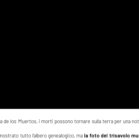
ia de los Muertos, i morti possono tornare sulla terra per una no
e mostrato tutto l’albero genealogico, ma
la foto del trisavolo mu