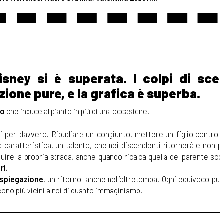
sney si è superata. I colpi di sce
azione pure, e la grafica è superba.
co
che induce al pianto in più di una occasione.
i per davvero. Ripudiare un congiunto, mettere un figlio contro
a caratteristica, un talento, che nei discendenti ritornerà e non
uire la propria strada, anche quando ricalca quella del parente s
ri.
spiegazione
, un ritorno, anche nell’oltretomba. Ogni equivoco p
 sono più vicini a noi di quanto immaginiamo.