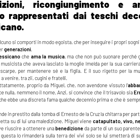
izioni, ricongiungimento e a
no rappresentati dai teschi dec
icano.
lcuno si comporti in modo egoista, che per inseguire i propri sogni 
er
generazioni
.
messicano
che
ama la musica
, ma che non può suonare perché g
n musicista che aveva lasciato la moglie Imelda per la sua carrier
scarpe, per mantenere sé e la figlia. E il suo rigetto per la mu
a venire, tra zii, cugini e fratelli.
ettatamente, proprio da Miguel, che, non avendone vissuto l’
abba
sce nulla, nemmeno il nome. Anzi, si convince che il trisavolo sia
Er
 che ebbe una discreta fama qualche decennio prima e che è sempre
ende in prestito dalla tomba di Ernesto de la Cruz la chitarra per par
ta su di lui una maledizione. Miguel viene
catapultato, vivo, n
eve riuscire a ottenere una
benedizione
da parte di un suo parente
 questa lo rimanderà sulla terra dei vivi solo se lui smetterà di 