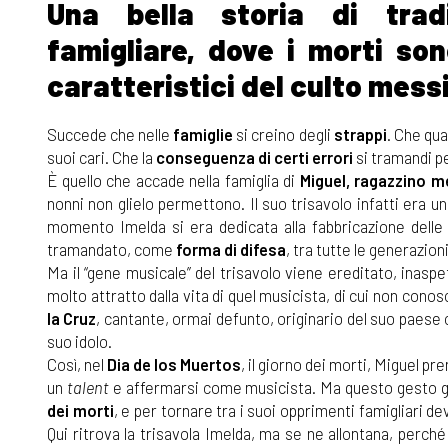
Una bella storia di trad
famigliare, dove i morti so
caratteristici del culto mess
Succede che nelle
famiglie
si creino degli
strappi
. Che qua
suoi cari. Che la
conseguenza di certi errori
si tramandi p
È quello che accade nella famiglia di
Miguel, ragazzino 
nonni non glielo permettono. Il suo trisavolo infatti era u
momento Imelda si era dedicata alla fabbricazione delle 
tramandato, come
forma di difesa
, tra tutte le generazioni 
Ma il “gene musicale” del trisavolo viene ereditato, inasp
molto attratto dalla vita di quel musicista, di cui non cono
la Cruz
, cantante, ormai defunto, originario del suo paese
suo idolo.
Così, nel
Dia de los Muertos
, il giorno dei morti, Miguel pr
un
talent
e affermarsi come musicista. Ma questo gesto get
dei morti
, e per tornare tra i suoi opprimenti famigliari d
Qui ritrova la trisavola Imelda, ma se ne allontana, perché