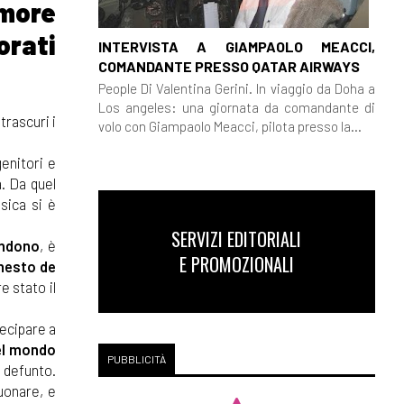
more
orati
INTERVISTA A GIAMPAOLO MEACCI,
COMANDANTE PRESSO QATAR AIRWAYS
People Di Valentina Gerini. In viaggio da Doha a
Los angeles: una giornata da comandante di
trascuri i
volo con Giampaolo Meacci, pilota presso la...
enitori e
a. Da quel
sica si è
SERVIZI EDITORIALI
ndono
, è
E PROMOZIONALI
nesto de
 stato il
tecipare a
el mondo
PUBBLICITÀ
 defunto.
suonare, e