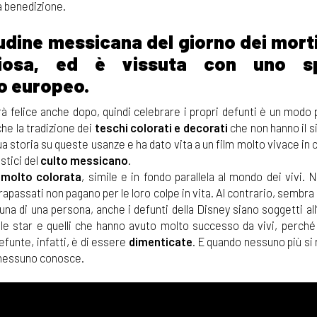
a benedizione.
tudine messicana del giorno dei mort
iosa, ed è vissuta con uno sp
o europeo.
rà felice anche dopo, quindi celebrare i propri defunti è un modo 
he la tradizione dei
teschi colorati e decorati
che non hanno il s
 storia su queste usanze e ha dato vita a un film molto vivace in c
stici del
culto messicano
.
 molto colorata
, simile e in fondo parallela al mondo dei vivi. 
 trapassati non pagano per le loro colpe in vita. Al contrario, sembra 
una di una persona, anche i defunti della Disney siano soggetti all
lio le star e quelli che hanno avuto molto successo da vivi, perch
efunte, infatti, è di essere
dimenticate
. E quando nessuno più si 
à nessuno conosce.