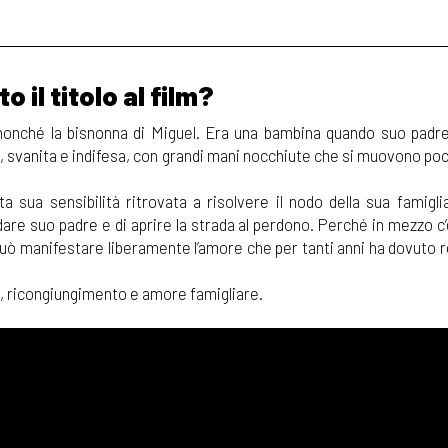
o il titolo al film?
nonché la bisnonna di Miguel. Era una bambina quando suo padre
, svanita e indifesa, con grandi mani nocchiute che si muovono po
sua sensibilità ritrovata a risolvere il nodo della sua famiglia
dare suo padre e di aprire la strada al perdono. Perché in mezzo c’
 può manifestare liberamente l’amore che per tanti anni ha dovuto
oni, ricongiungimento e amore famigliare.