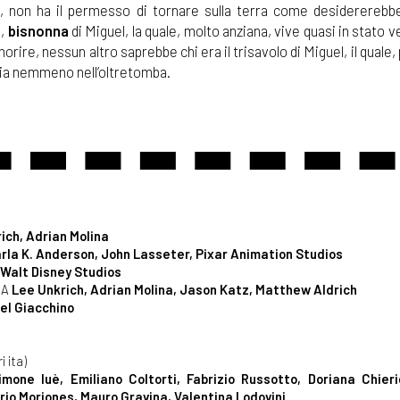
lia, non ha il permesso di tornare sulla terra come desidererebbe
a,
bisnonna
di Miguel, la quale, molto anziana, vive quasi in stato 
ire, nessun altro saprebbe chi era il trisavolo di Miguel, il quale,
lia nemmeno nell’oltretomba.
ich, Adrian Molina
rla K. Anderson, John Lasseter, Pixar Animation Studios
Walt Disney Studios
RA
Lee Unkrich, Adrian Molina, Jason Katz, Matthew Aldrich
el Giacchino
 ita)
mone Iuè, Emiliano Coltorti, Fabrizio Russotto, Doriana Chieri
rio Moriones, Mauro Gravina, Valentina Lodovini