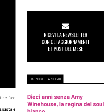
RICEVI LA NEWSLETTER
CON GLI AGGIORNAMENTI
E I POST DEL MESE
DAL NOSTRO ARCHIVIO
Dieci anni senza Amy
tte e fare
Winehouse, la regina del soul
sicista è
bianco