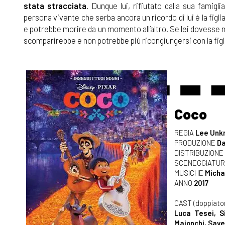
stata stracciata
. Dunque lui, rifiutato dalla sua famig
persona vivente che serba ancora un ricordo di lui è la figli
e potrebbe morire da un momento all’altro. Se lei dovesse mor
scomparirebbe e non potrebbe più ricongiungersi con la fig
Coco
REGIA
Lee Unkr
PRODUZIONE
Da
DISTRIBUZIONE
SCENEGGIATU
MUSICHE
Micha
ANNO
2017
CAST (doppiatori
Luca Tesei, Si
Maionchi, Save