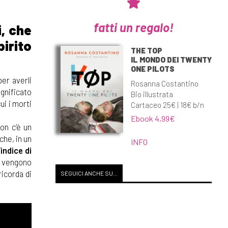
fatti un regalo!
i, che
irito
THE TOP
IL MONDO DEI TWENTY
ONE PILOTS
per averli
Rosanna Costantino
ignificato
Bio illustrata
ui i morti
Cartaceo 25€ | 18€ b/n
Ebook 4,99€
Non c’è un
che, in un
INFO
’
indice di
é vengono
ricorda di
SEGUICI ANCHE SU...