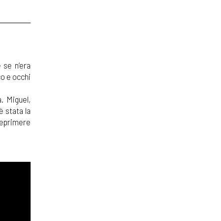
 se n’era
co e occhi
. Miguel,
è stata la
 reprimere