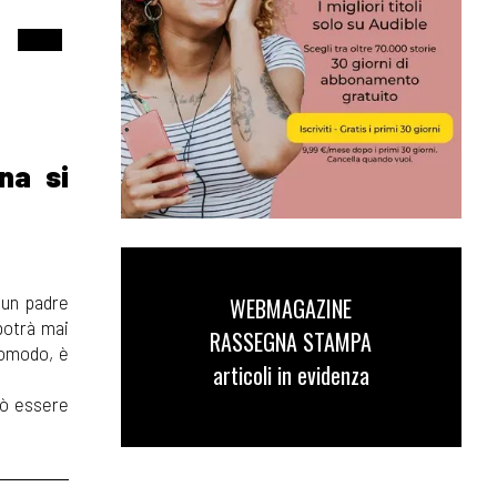
na si
 un padre
WEBMAGAZINE
 potrà mai
RASSEGNA STAMPA
comodo, è
articoli in evidenza
uò essere