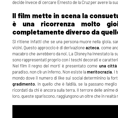
decide invece di cercare Ernesto de la Cruz per avere la su
Il film mette in scena la consue
è una ricorrenza molto gio
completamente diverso da quell
Si ritiene infatti che se una persona muore nella gioia, sa
vicini. Questo approccio è di derivazione
azteca
, come anc
macabro che avrebbero da noi. La Disney ha innestato la sua
sono rappresentati proprio con i teschi decorati e caratteri
Nel film il regno dei morti è presentato come
una città
paradiso, non c’è un inferno. Non esiste la
meritocrazia
. I
mondo dove il numero di like sui social determinino la fort
gradimento
. In quello che è l’aldilà, se la passano meg
ricordati da chi è ancora sulla terra. Il terrore delle anime d
loro, queste spariscono, raggiungono un oltre che in realt