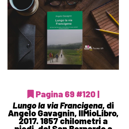
Pagina 69 #120 |
Lungo la via Francigena
, di
Angelo Gavagnin, IlMioLibro,
2017. 1857 chilometri a
piedi, dal San Bernardo a