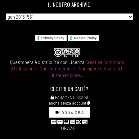
IL NOSTRO ARCHIVIO
Ferdinando Imposimato:
pagina 69
Marzo 2018
Privacy Policy
Cookie Policy
[28]
Cuore, di Edmondo De
Quest'opera è distribuita con Licenza
Creative Commons
Amicis: pagina 69
Attribuzione - Non commerciale - Non opere derivate 4.0
Internazionale
.
[21]
La casa nel bosco, di
Gianrico e Francesco
CI OFFRI UN CAFFÈ?
Carofiglio: pagina 69
PAGAMENTI SICURI
anche senza account
[14]
Senilità, di Italo Svevo:
DONA ORA
pagina 69
GRAZIE!
Febbraio 2018