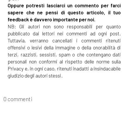
Oppure potresti lasciarci un commento per farci
[23]
Intrecci di Trama volume
sapere che ne pensi di questo articolo, il tuo
2, Autori Vari: pagina 69
feedback è davvero importante per noi.
NB: Gli autori non sono responsabili per quanto
pubblicato dai lettori nei commenti ad ogni post.
Dicembre 2021
Tuttavia, verranno cancellati i commenti ritenuti
offensivi o lesivi della immagine o della onorabilità di
terzi, razzisti, sessisti, spam o che contengano dati
[22]
Un modo lo trovo, di
personali non conformi al rispetto delle norme sulla
Paola Napoleone: pagina 69
Privacy e, in ogni caso, ritenuti inadatti a insindacabile
giudizio degli autori stessi.
Novembre 2021
0 commenti
[24]
La stanza numero
cinque, di Stefania Bergo:
pagina 69
[17]
Battiti. Radio 100bpm, di