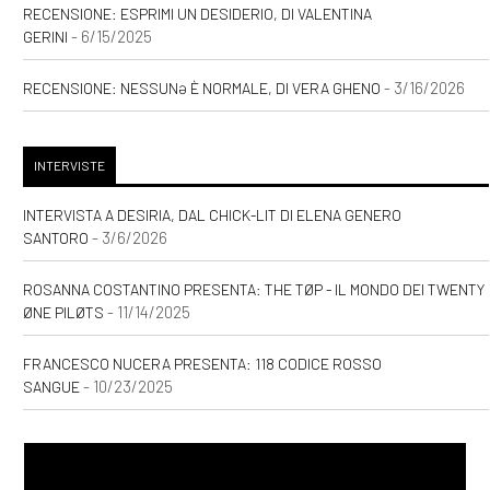
RECENSIONE: ESPRIMI UN DESIDERIO, DI VALENTINA
- 6/15/2025
GERINI
[03]
Storie delle Terre Unite.
- 3/16/2026
RECENSIONE: NESSUNƏ È NORMALE, DI VERA GHENO
Il risveglio della Fenice, di
Andrea Riccardo Gasparoni:
pagina 69
INTERVISTE
INTERVISTA A DESIRIA, DAL CHICK-LIT DI ELENA GENERO
Agosto 2020
- 3/6/2026
SANTORO
ROSANNA COSTANTINO PRESENTA: THE TØP - IL MONDO DEI TWENTY
[20]
Caro e stinto, di Maury
- 11/14/2025
ØNE PILØTS
Incen: pagina 69
FRANCESCO NUCERA PRESENTA: 118 CODICE ROSSO
- 10/23/2025
SANGUE
Maggio 2020
[15]
Natura morta, di Andrea