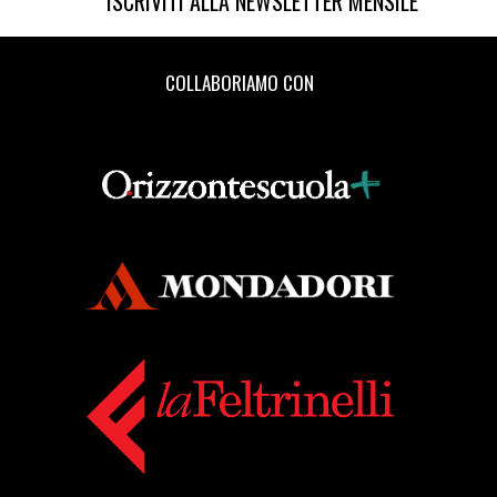
ISCRIVITI ALLA NEWSLETTER MENSILE
Mercanzin: pagina 69
[16]
La quarta sorella, di
COLLABORIAMO CON
Vittorino Andreoli: pagina 69
Aprile 2018
[25]
Cenerentola a Kabul, di
Rukhsana Khan: pagina 69
[18]
Il tempo di un caffè, di
Silvia Pattarini: pagina 69
[11]
Tartarughe marine, di
Gianna Gambini: pagina 69
[04]
La Repubblica delle
stragi impunite, di