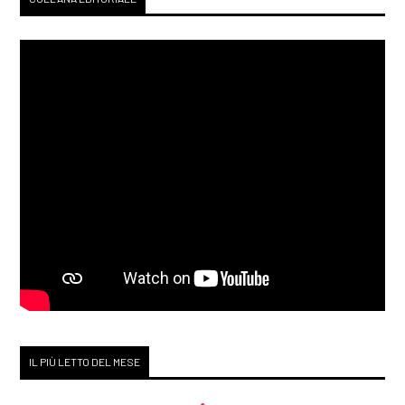
69
Gennaio 2019
[30]
Racconti di stelle al bar
Zodiak, di Loriana Lucciarini
e Maria Sabina Coluccia:
pagina 69
Dicembre 2018
[26]
Mille splendidi soli, di
Khaled Hosseini: pagina 69
IL PIÙ LETTO DEL MESE
[12]
Duma Key, di Stephen