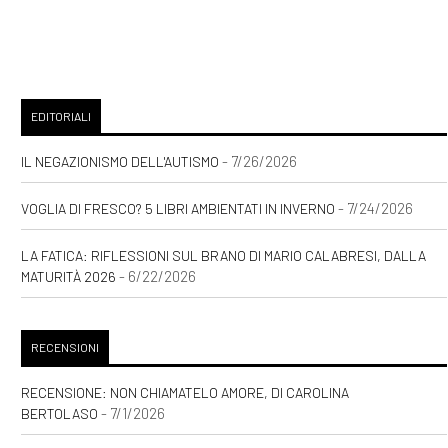
pagina 69
Maggio 2021
EDITORIALI
[19]
Luce Innaturale, di Nicole
Tinazzi: pagina 69
- 7/26/2026
IL NEGAZIONISMO DELL'AUTISMO
[04]
Una felicità semplice, di
- 7/24/2026
VOGLIA DI FRESCO? 5 LIBRI AMBIENTATI IN INVERNO
Sara Rattaro: pagina 69
LA FATICA: RIFLESSIONI SUL BRANO DI MARIO CALABRESI, DALLA
- 6/22/2026
MATURITÀ 2026
Febbraio 2021
[24]
Zucchero filato, di
RECENSIONI
Valentina Pelliccia: pagina 69
RECENSIONE: NON CHIAMATELO AMORE, DI CAROLINA
- 7/1/2026
BERTOLASO
Settembre 2020