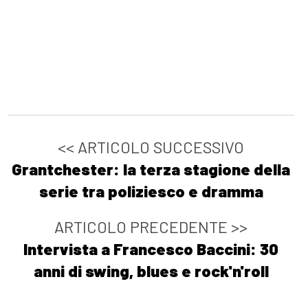
Matteo Carecci: pagina 69
Ottobre 2021
[06]
Petrolio bollente, di
Katia Manfredi: pagina 69
<< ARTICOLO SUCCESSIVO
Agosto 2021
Grantchester: la terza stagione della
serie tra poliziesco e dramma
[18]
Risorgemia, di Decimo
ARTICOLO PRECEDENTE >>
Tagliapietra: pagina 69
Intervista a Francesco Baccini: 30
[11]
Zetafobia 2: La città
anni di swing, blues e rock'n'roll
morta, di Gualtiero Ferrari:
pagina 69