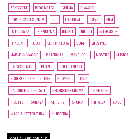
BENESSERE
BLOC NOTES
CINEMA
CLASSICI
Giugno 2019
COMUNICATO STAMPA
ECO
EDITORIALE
EXPAT
FILM
[11]
Pasta fatta in casa, di
FOTOGRAFIA
IN EVIDENZA
INCIPIT
INEDITI
INTERVISTE
Luca Murano: pagina 69
ITINERARI
KIDS
LETTERATURA
LIBRI
LIFESTYLE
MAMME IN VIAGGIO
MATERNITÀ
MONOLOGHI
MOSTRE
MUSICA
Marzo 2019
PALCOSCENICO
PEOPLE
POETICAMENTE
[21]
Ponti sommersi, di
PROFESSIONE SCRITTORE
PROVERBI
QUIZ
Tamara Marcelli: pagina 69
RACCONTI ILLUSTRATI
RECENSIONE CINEMA
RECENSIONI
RICETTE
SCIENZA
SERIE TV
STORIA
THE WEEK
VIAGGI
Febbraio 2019
VIAGGI&LETTERATURA
INLIBRERIA
[27]
Io sono il Nordest, a cura
di Francesca Visentin: pagina
COLLANA EDITORIALE