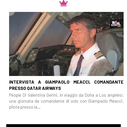
King: pagina 69
[05]
Denti bianchi, di Zadie
Smith: pagina 69
Novembre 2018
[28]
Il Dottor Zivago, di Boris
Pasternak: pagina 69
[07]
Revolutionary Road, di
INTERVISTA A GIAMPAOLO MEACCI, COMANDANTE
Richard Yates: pagina 69
PRESSO QATAR AIRWAYS
People Di Valentina Gerini. In viaggio da Doha a Los angeles:
Ottobre 2018
una giornata da comandante di volo con Giampaolo Meacci,
pilota presso la...
[31]
Il blu che non è un colore,