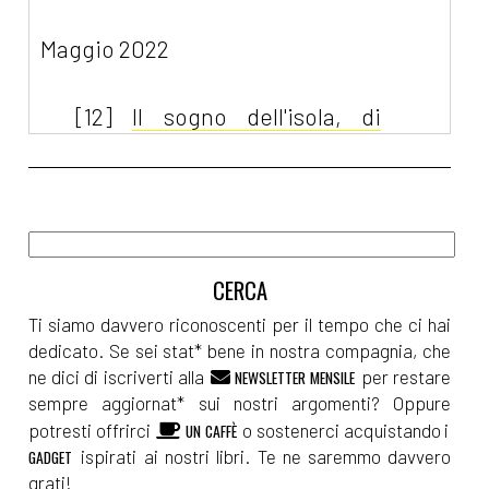
Maggio 2022
[12]
Il sogno dell'isola, di
Tamara Marcelli: pagina 69
Aprile 2022
[20]
Sognando la libertà, di
Silvia Pattarini: pagina 69
Ti siamo davvero riconoscenti per il tempo che ci hai
dedicato. Se sei stat* bene in nostra compagnia, che
[06]
Nucleo Operativo A5, di
ne dici di iscriverti alla
per restare
NEWSLETTER MENSILE
Nicolò Maniscalco: pagina 69
sempre aggiornat* sui nostri argomenti? Oppure
potresti offrirci
o sostenerci acquistando i
UN CAFFÈ
ispirati ai nostri libri. Te ne saremmo davvero
GADGET
Febbraio 2022
grati!