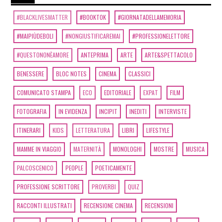
#BLACKLIVESMATTER
#BOOKTOK
#GIORNATADELLAMEMORIA
#MAIPIÙDEBOLI
#NONGIUSTIFICAREMAI
#PROFESSIONELETTORE
#QUESTONONÈAMORE
ANTEPRIMA
ARTE
ARTE&SPETTACOLO
BENESSERE
BLOC NOTES
CINEMA
CLASSICI
COMUNICATO STAMPA
ECO
EDITORIALE
EXPAT
FILM
FOTOGRAFIA
IN EVIDENZA
INCIPIT
INEDITI
INTERVISTE
ITINERARI
KIDS
LETTERATURA
LIBRI
LIFESTYLE
MAMME IN VIAGGIO
MATERNITÀ
MONOLOGHI
MOSTRE
MUSICA
PALCOSCENICO
PEOPLE
POETICAMENTE
PROFESSIONE SCRITTORE
PROVERBI
QUIZ
RACCONTI ILLUSTRATI
RECENSIONE CINEMA
RECENSIONI