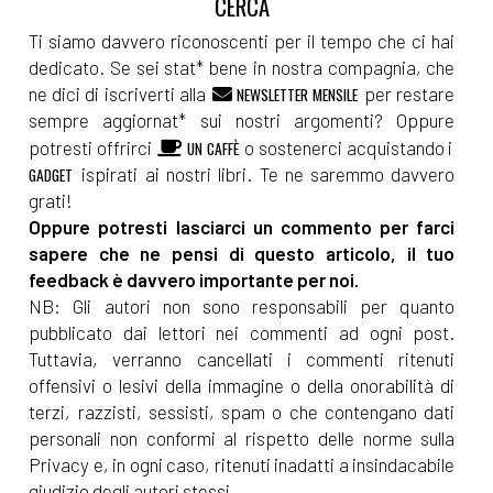
Ti siamo davvero riconoscenti per il tempo che ci hai
dedicato. Se sei stat* bene in nostra compagnia, che
ne dici di iscriverti alla
per restare
NEWSLETTER MENSILE
sempre aggiornat* sui nostri argomenti? Oppure
potresti offrirci
o sostenerci acquistando i
UN CAFFÈ
ispirati ai nostri libri. Te ne saremmo davvero
GADGET
grati!
Oppure potresti lasciarci un commento per farci
sapere che ne pensi di questo articolo, il tuo
feedback è davvero importante per noi.
NB: Gli autori non sono responsabili per quanto
pubblicato dai lettori nei commenti ad ogni post.
Tuttavia, verranno cancellati i commenti ritenuti
offensivi o lesivi della immagine o della onorabilità di
terzi, razzisti, sessisti, spam o che contengano dati
personali non conformi al rispetto delle norme sulla
Privacy e, in ogni caso, ritenuti inadatti a insindacabile
giudizio degli autori stessi.