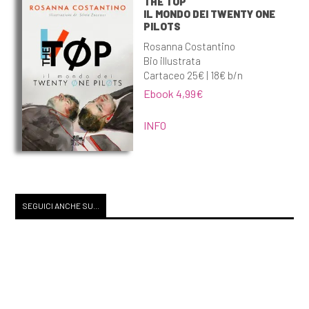
THE TOP
IL MONDO DEI TWENTY ONE
PILOTS
Rosanna Costantino
Bio illustrata
Cartaceo 25€ | 18€ b/n
Ebook 4,99€
INFO
SEGUICI ANCHE SU...