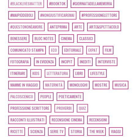
#BLACKLIVESMATTER
#BOOKTOK
#GIORNATADELLAMEMORIA
#MAIPIÙDEBOLI
#NONGIUSTIFICAREMAI
#PROFESSIONELETTORE
#QUESTONONÈAMORE
ANTEPRIMA
ARTE
ARTE&SPETTACOLO
BENESSERE
BLOC NOTES
CINEMA
CLASSICI
COMUNICATO STAMPA
ECO
EDITORIALE
EXPAT
FILM
FOTOGRAFIA
IN EVIDENZA
INCIPIT
INEDITI
INTERVISTE
ITINERARI
KIDS
LETTERATURA
LIBRI
LIFESTYLE
MAMME IN VIAGGIO
MATERNITÀ
MONOLOGHI
MOSTRE
MUSICA
PALCOSCENICO
PEOPLE
POETICAMENTE
PROFESSIONE SCRITTORE
PROVERBI
QUIZ
RACCONTI ILLUSTRATI
RECENSIONE CINEMA
RECENSIONI
RICETTE
SCIENZA
SERIE TV
STORIA
THE WEEK
VIAGGI