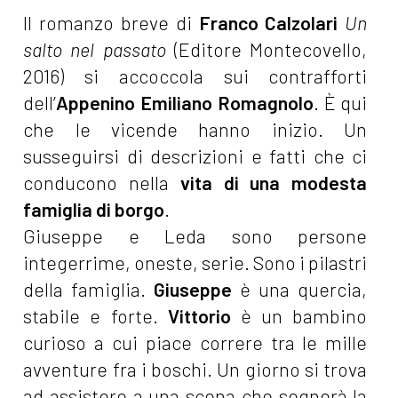
Il romanzo breve di
Franco Calzolari
Un
salto nel passato
(Editore Montecovello,
2016) si accoccola sui contrafforti
dell’
Appenino Emiliano Romagnolo
. È qui
che le vicende hanno inizio. Un
susseguirsi di descrizioni e fatti che ci
conducono nella
vita di una modesta
famiglia di borgo
.
Giuseppe e Leda sono persone
integerrime, oneste, serie. Sono i pilastri
della famiglia.
Giuseppe
è una quercia,
stabile e forte.
Vittorio
è un bambino
curioso a cui piace correre tra le mille
avventure fra i boschi. Un giorno si trova
ad assistere a una scena che segnerà la