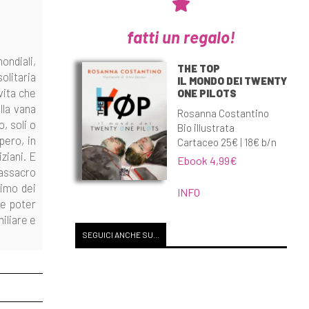
fatti un regalo!
ondiali,
THE TOP
solitaria
IL MONDO DEI TWENTY
vita che
ONE PILOTS
lla vana
Rosanna Costantino
, soli o
Bio illustrata
pero, in
Cartaceo 25€ | 18€ b/n
ziani. E
Ebook 4,99€
Massacro
timo dei
INFO
se poter
miliare e
SEGUICI ANCHE SU...