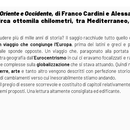
 Oriente e Occidente,
di Franco Cardini e Aless
 circa ottomila chilometri, tra Mediterraneo
dere più di mille anni di storia? Il saggio racchiude tutto quello
n viaggio che congiunge l'Europa
, prima dei latini e greci e p
alle sponde opposte. Un viaggio che, paragonato alla portata
ra geografia dall'
Eurocentrismo
in cui ci eravamo focalizzati e r
e e complesse sulla
globalizzazione
che si stava attuando. Quindi 
uerre, arte
e tanto altro vengono descritti con perfezione storio
e di cambiamenti verso cui inesorabilmente stiamo andando.
il pregio di essere scorrevole e costituito di capitoli relativamente
 temi proposti. Una lettura altamente consigliata ed edificante.