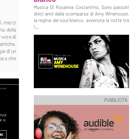
Musica Di Rosanna Costantino. Sono passati
dieci anni dalla scomparsa di Amy Winehouse,
la regina del soul bianco, avvenuta la notte tra
i, merci
i...
ia della
rvore di
ramiche,
pe di un
ha a che
PUBBLICITÀ
enza
e e,
NI