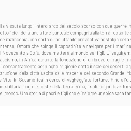
lia vissuta lungo l'intero arco del secolo scorso con due guerre m
otto i cicli della luna a fare puntuale compagnia alla terra ruotante 
ace malinconia, una sorta di ineluttabile preventiva nostalgia della 
ntense. Ombra che spinge il capostipite a navigare per i mari ne
 del Novecento a Cofù, dove metterà al mondo sei figli. Li seguiremo
 fascismo, in Africa durante la fondazione di un breve e fragile Im
i concentramento per lunghe prigionie sotto il sole dei deserti egi
costruzione della città uscita dalle macerie del secondo Grande 
 Vita, in Sudamerica in cerca di vagheggiate fortune. Fino all'ul
 solitaria lungo le coste della terraferma, i soli luoghi dove for
del mondo. Una storia di padri e figli che è insieme un'epica saga fa