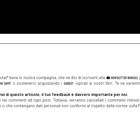
tat* bene in nostra compagnia, che ne dici di iscriverti alla
NEWSLETTER MENSILE
N CAFFÈ
o sostenerci acquistando i
GADGET
ispirati ai nostri libri. Te ne sare
si di questo articolo, il tuo feedback è davvero importante per noi.
 nei commenti ad ogni post. Tuttavia, verranno cancellati i commenti ritenuti 
spam o che contengano dati personali non conformi al rispetto delle norme sulla P