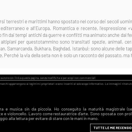
orsi terrestri e marittimi hanno spostato nel corso dei secoli uomin
Mediterraneo e all'Europa. Romantica e recente, l'espressione «v
 fin dai tempi antichi da guerre e conflitti ma animato anche dal fe
 altipiani per questotammino sono transitati spezie, animali, ce
g'an, Samarcanda, Bukhara, Baghdad, Istanbul: sono alcune delle tap
e. Perché la via della seta non è solo un racconto del passato, ma 
ra e musica sin da piccola. Ho conseguito la maturità magistrale (s
te e violoncello. Lavoro come restauratrice d'arte. Sono sposata con prol
gio alla lettura per evitare di stare con le mani in mano.
TUTTE LE MIE RECENSIO