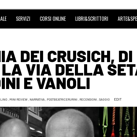
ALE
SERVIZI
CORSI ONLINE
LIBRI&SCRITTORI
ARTE&SPE
A DEI CRUSICH, DI
 LA VIA DELLA SET
INI E VANOLI
EDIT
ULINO
,
MINI REVIEW
,
NARRATIVA
,
POSTBEATRICERURINI
,
RECENSIONI
,
SAGGIO