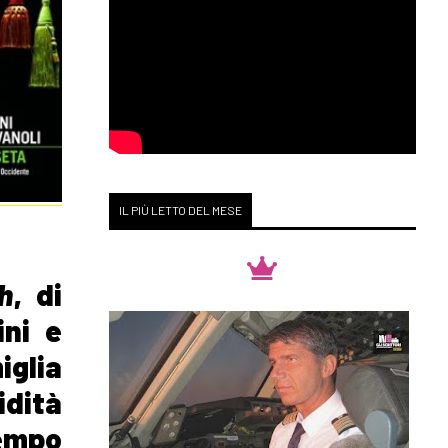
IL PIÙ LETTO DEL MESE
h
, di
ini e
iglia
idità
tempo