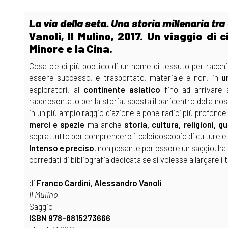
La via della seta. Una storia millenaria tra
Vanoli, Il Mulino, 2017. Un viaggio di
Minore e la Cina.
Cosa c'è di più poetico di un nome di tessuto per racchiu
essere successo, e trasportato, materiale e non, in
u
esploratori, al
continente asiatico
fino ad arrivare 
rappresentato per la storia, sposta il baricentro della nost
in un più ampio raggio d'azione e pone radici più profond
merci e spezie
ma anche
storia, cultura, religioni, g
soprattutto per comprendere il caleidoscopio di culture 
Intenso e preciso
, non pesante per essere un saggio, ha 
corredati di bibliografia dedicata se si volesse allargare i
di
Franco Cardini, Alessandro Vanoli
Il Mulino
Saggio
ISBN 978-8815273666