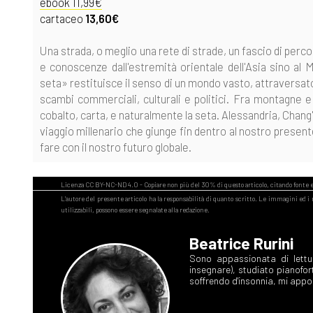
ebook 11,99€
cartaceo
13,60€
Una strada, o meglio una rete di strade, un fascio di perc
e conoscenze dall'estremità orientale dell'Asia sino al 
seta» restituisce il senso di un mondo vasto, attraversato
scambi commerciali, culturali e politici. Fra montagne e
cobalto, carta, e naturalmente la seta. Alessandria, Chan
viaggio millenario che giunge fin dentro al nostro present
fare con il nostro futuro globale.
Beatrice Rurini
Sono appassionata di lettu
insegnare), studiato pianofor
soffrendo d'insonnia, mi appog