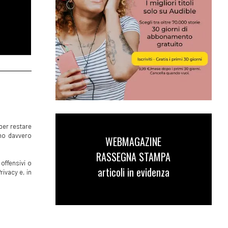
per restare
mmo davvero
WEBMAGAZINE
RASSEGNA STAMPA
offensivi o
articoli in evidenza
rivacy e, in