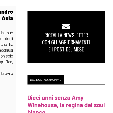
andro
, Asia
 che può
RICEVI LA NEWSLETTER
oi degli
CON GLI AGGIORNAMENTI
 che ha
E I POST DEL MESE
acchiusi
non solo
grafica,
 brevi e
DAL NOSTRO ARCHIVIO
Dieci anni senza Amy
Winehouse, la regina del soul
bianco