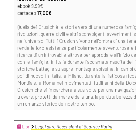
ebook 9,99€
cartaceo
17,00€
Quella dei Crusich è la storia vera di una numerosa famig
rivoluzioni, guerre civili e altri sconvolgenti avvenimenti s
nell'universo. Tutti i Crusich vivono nell'ombra di una ten
rende le loro esistenze particolarmente avventurose e i
ricerca di un introvabile altrove per approdare all'inizio
con le famiglie, in Italia durante l'acclamata nascita del
storiche battaglie su aspre montagne abissine, in campi d
poi di nuovo in Italia, a Milano, durante la faticosa ri
Mondiale, a Roma nei movimentati, futili anni della Dolce
Crusich che si imbarcherà a sua volta per una navigazione
trovare, protetti dal mare e dalla luna, la perduta bellezza 
un romanzo storico del nostro tempo.
Libri
Leggi altre Recensioni di Beatrice Rurini