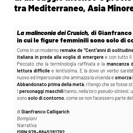
tra Mediterraneo, Asia Minore
La malinconia dei Crusich,
di Gianfranco 
in cui le figure femminili sono solo di 
Come in un moderno
remake de "Cent'anni di solitudine
italiana in preda alla voglia di emergere
e con tutto il
Peccato che la terminologia raffinata e la
mancanza d
lettura difficile
e lentissima. E là dove un verbo sarebbe
nuovo ed impersonale che ammazza la vicenda e
smorza 
Abbandonato prima della metà
, ritengo che se fosse s
I
personaggi maschili
hanno, nella loro pseudo-sintesi, 
sono
solo di contorno
, come se non facessero parte del
di
Gianfranco Calligarich
Bompiani
Narrativa
ISBN 978-8845281792