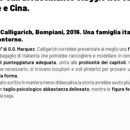
 e Cina.
Calligarich, Bompiani, 2016. Una famiglia it
contorno.
" di G.G. Marquez
, Calligarich vorrebbe presentare al meglio una
f
 bagaglio di italianità che potrebbe raccogliere e modellare in cen
i punteggiatura adeguata
, unita alla
prolissità dei capitoli
, 
 necessario, si trovano locuzioni e voli pindarici per provare u
la forma
.
tato scritto in maniera meno didascalica la storia avrebbe avuto più
un
taglio psicologico abbastanza delineato
, mentre le
figure f
la saga.