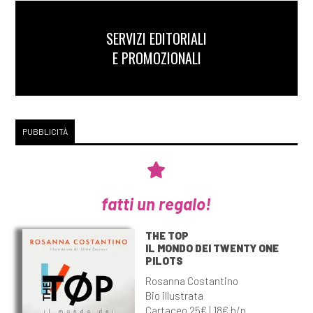
SERVIZI EDITORIALI
E PROMOZIONALI
PUBBLICITÀ
fatti un regalo!
THE TOP
IL MONDO DEI TWENTY ONE
PILOTS
Rosanna Costantino
Bio illustrata
Cartaceo 25€ | 18€ b/n