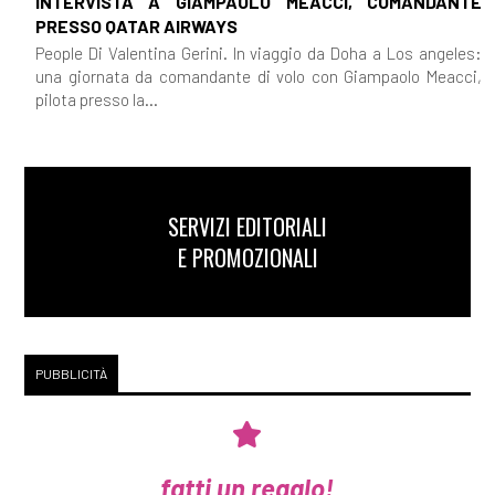
INTERVISTA A GIAMPAOLO MEACCI, COMANDANTE
PRESSO QATAR AIRWAYS
People Di Valentina Gerini. In viaggio da Doha a Los angeles:
una giornata da comandante di volo con Giampaolo Meacci,
pilota presso la...
SERVIZI EDITORIALI
E PROMOZIONALI
PUBBLICITÀ
fatti un regalo!