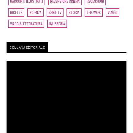
RACCONTI ILLUSTRATI
RECENSIONE CINEMA
RECENSIONI
RICETTE
SCIENZA
SERIE TV
STORIA
THE WEEK
VIAGGI
VIAGGI&LETTERATURA
INLIBRERIA
COLLANA EDITORIALE