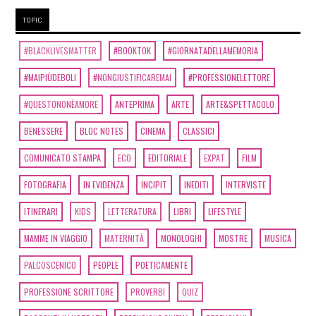
TOPIC
#BLACKLIVESMATTER
#BOOKTOK
#GIORNATADELLAMEMORIA
#MAIPIÙDEBOLI
#NONGIUSTIFICAREMAI
#PROFESSIONELETTORE
#QUESTONONÈAMORE
ANTEPRIMA
ARTE
ARTE&SPETTACOLO
BENESSERE
BLOC NOTES
CINEMA
CLASSICI
COMUNICATO STAMPA
ECO
EDITORIALE
EXPAT
FILM
FOTOGRAFIA
IN EVIDENZA
INCIPIT
INEDITI
INTERVISTE
ITINERARI
KIDS
LETTERATURA
LIBRI
LIFESTYLE
MAMME IN VIAGGIO
MATERNITÀ
MONOLOGHI
MOSTRE
MUSICA
PALCOSCENICO
PEOPLE
POETICAMENTE
PROFESSIONE SCRITTORE
PROVERBI
QUIZ