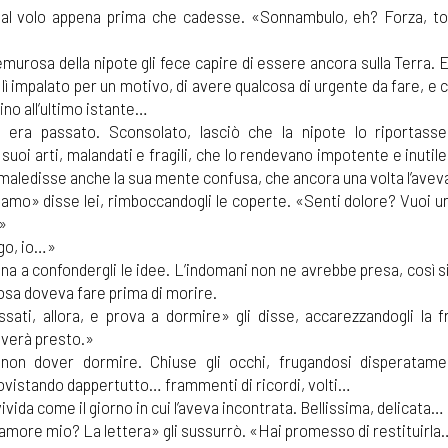
 al volo appena prima che cadesse. «Sonnambulo, eh? Forza, t
murosa della nipote gli fece capire di essere ancora sulla Terra. 
 lì impalato per un motivo, di avere qualcosa di urgente da fare, e
ino all’ultimo istante…
era passato. Sconsolato, lasciò che la nipote lo riportasse
 suoi arti, malandati e fragili, che lo rendevano impotente e inuti
maledisse anche la sua mente confusa, che ancora una volta l’aveva
iamo» disse lei, rimboccandogli le coperte. «Senti dolore? Vuoi un
»
go, io…»
ina a confondergli le idee. L’indomani non ne avrebbe presa, così 
osa doveva fare prima di morire.
ssati, allora, e prova a dormire» gli disse, accarezzandogli la f
iverà presto.»
non dover dormire. Chiuse gli occhi, frugandosi disperatame
vistando dappertutto… frammenti di ricordi, volti…
ivida come il giorno in cui l’aveva incontrata. Bellissima, delicata…
, amore mio? La lettera» gli sussurrò. «Hai promesso di restituirl