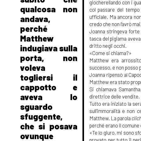
giocherellando con i gu
qualcosa non
col passare del tempo 
ufficiale. Ma ancora no
andava,
credo che non l’avrò mai
perché
Joanna stringeva forte 
Matthew
tasca del pigiama aveva 
dritto negli occhi.
indugiava sulla
«Come si chiama?»
porta, non
Matthew era arrossit
voleva
successo, e non posso p
Joanna ripensò al Capod
togliersi il
Matthew era stato propri
cappotto e
Si chiamava Samantha, 
aveva lo
direttrice delle vendite
Tutto era iniziato la ser
sguardo
sull’immoralità e non c
sfuggente,
Matthew. La parola
clic
che si posava
perché erano il comune
«Te lo giuro, mi sono s
ovunque
provato per tutto il per