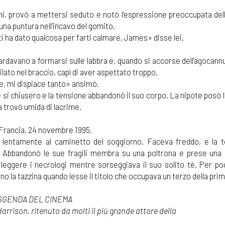
chi, provò a mettersi seduto e notò l’espressione preoccupata del
una puntura nell’incavo del gomito.
ti ha dato qualcosa per farti calmare, James» disse lei.
ardavano a formarsi sulle labbra e, quando si accorse dell’agocannu
lato nel braccio, capì di aver aspettato troppo.
e, mi dispiace tanto» ansimò.
 si chiusero e la tensione abbandonò il suo corpo. La nipote posò 
la trovò umida di lacrime.
Francia, 24 novembre 1995.
ò lentamente al caminetto del soggiorno. Faceva freddo, e la 
. Abbandonò le sue fragili membra su una poltrona e prese una 
leggere i necrologi mentre sorseggiava il suo solito tè. Per po
no la tazzina quando lesse il titolo che occupava un terzo della prim
GGENDA DEL CINEMA
arrison, ritenuto da molti il più grande attore della