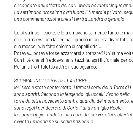
circondato dall’affetto dei cari. Aveva novantacinque anni
La settimana prossima avrà luogo il funerale privato, seg
una commemorazione che si terrà a Londra a gennaio.
Le si strinse il cuore, e le tremavano talmente tanto le mani 
che lo ritraeva con la regina il giorno in cui era diventato b
sua mascella, la folta chioma di capelli grigi…
Poteva… poteva forse azzardarsi a tornare? Un’ultima volta,
Con il tè che si freddava nella tazzina, aprì il giornale per 
Poi un altro titoletto attirò il suo sguardo.
SCOMPAIONO I CORVI DELLA TORRE
Ieri sera è stato confermato: i famosi corvi della Torre di 
sono spariti. Secondo la leggenda, gli uccelli vivono nella
torre da oltre novecento anni, a guardia del monumento, 
sono legati per decreto di Carlo II alla Famiglia Reale.
Ieri pomeriggio l’addetto alla cura dei corvi è stato allertato
avviata un’indagine su scala nazionale.