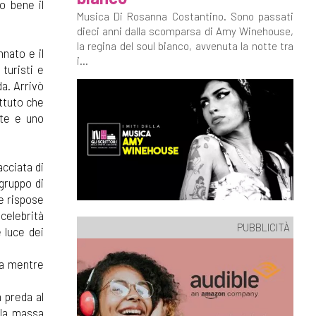
o bene il
Musica Di Rosanna Costantino. Sono passati
dieci anni dalla scomparsa di Amy Winehouse,
la regina del soul bianco, avvenuta la notte tra
nato e il
i...
turisti e
a. Arrivò
ttuto che
nte e uno
acciata di
 gruppo di
le rispose
 celebrità
PUBBLICITÀ
 luce dei
va mentre
 preda al
ella massa