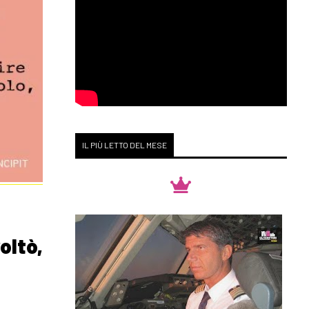
IL PIÙ LETTO DEL MESE
oltò,