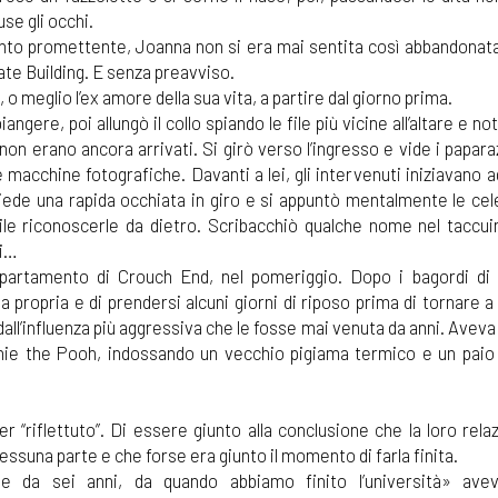
use gli occhi.
anto promettente, Joanna non si era mai sentita così abbandonata
ate Building. E senza preavviso.
o meglio l’ex amore della sua vita, a partire dal giorno prima.
ngere, poi allungò il collo spiando le file più vicine all’altare e n
non erano ancora arrivati. Si girò verso l’ingresso e vide i papara
macchine fotografiche. Davanti a lei, gli intervenuti iniziavano a
Diede una rapida occhiata in giro e si appuntò mentalmente le cel
cile riconoscerle da dietro. Scribacchiò qualche nome nel taccui
ri…
partamento di Crouch End, nel pomeriggio. Dopo i bagordi di
propria e di prendersi alcuni giorni di riposo prima di tornare a
all’influenza più aggressiva che le fosse mai venuta da anni. Aveva
nnie the Pooh, indossando un vecchio pigiama termico e un paio d
r “riflettuto”. Di essere giunto alla conclusione che la loro rel
ssuna parte e che forse era giunto il momento di farla finita.
e da sei anni, da quando abbiamo finito l’università» avev