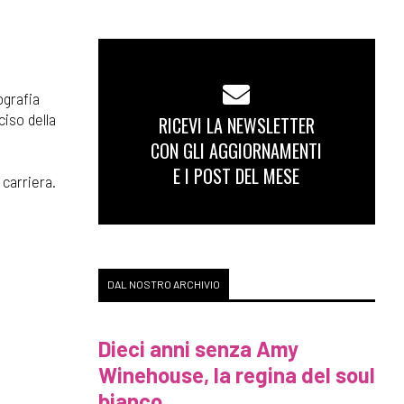
ografia
ciso della
RICEVI LA NEWSLETTER
CON GLI AGGIORNAMENTI
E I POST DEL MESE
 carriera.
DAL NOSTRO ARCHIVIO
Dieci anni senza Amy
Winehouse, la regina del soul
bianco