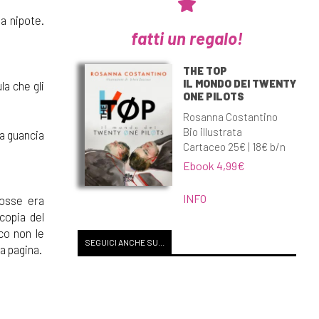
la nipote.
fatti un regalo!
THE TOP
IL MONDO DEI TWENTY
la che gli
ONE PILOTS
Rosanna Costantino
Bio illustrata
la guancia
Cartaceo 25€ | 18€ b/n
Ebook 4,99€
INFO
tosse era
copia del
co non le
SEGUICI ANCHE SU...
a pagina.