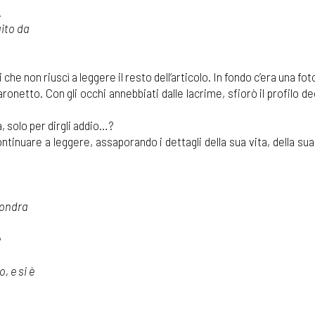
.
uito da
che non riuscì a leggere il resto dell’articolo. In fondo c’era una fot
aronetto. Con gli occhi annebbiati dalle lacrime, sfiorò il profilo de
 solo per dirgli addio…?
continuare a leggere, assaporando i dettagli della sua vita, della sua
Londra
e
, e si è