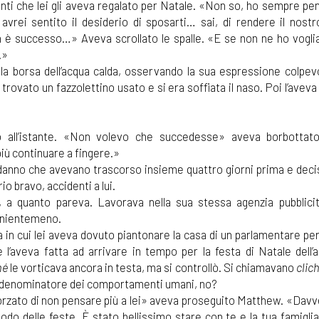
anti che lei gli aveva regalato per Natale. «Non so, ho sempre pe
avrei sentito il desiderio di sposarti… sai, di rendere il nost
n è successo…» Aveva scrollato le spalle. «E se non ne ho vogli
.»
la borsa dell’acqua calda, osservando la sua espressione colpevo
trovato un fazzolettino usato e si era soffiata il naso. Poi l’avev
o all’istante. «Non volevo che succedesse» aveva borbottat
iù continuare a fingere.»
anno che avevano trascorso insieme quattro giorni prima e decis
o bravo, accidenti a lui.
a quanto pareva. Lavorava nella sua stessa agenzia pubblicit
, nientemeno.
a in cui lei aveva dovuto piantonare la casa di un parlamentare per 
e l’aveva fatta ad arrivare in tempo per la festa di Natale dell’a
hé
le vorticava ancora in testa, ma si controllò. Si chiamavano
clic
 denominatore dei comportamenti umani, no?
forzato di non pensare più a lei» aveva proseguito Matthew. «Davve
iodo delle feste. È stato bellissimo stare con te e la tua famiglia