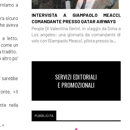
orniamo a
INTERVISTA A GIAMPAOLO MEACCI,
Era sicuro
COMANDANTE PRESSO QATAR AIRWAYS
 che aveva
People Di Valentina Gerini. In viaggio da Doha a
Los angeles: una giornata da comandante di
 a letto.
volo con Giampaolo Meacci, pilota presso la...
le come un
 tradito.
 altro po’
SERVIZI EDITORIALI
si sarebbe
E PROMOZIONALI
ronte. «Il
nte nella
PUBBLICITÀ
a…»