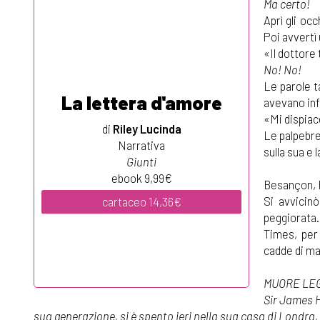
Ma certo!
Aprì gli oc
Poi avvertì 
«Il dottore 
No! No!
Le parole t
La lettera d'amore
avevano infi
«Mi dispiac
di
Riley Lucinda
Le palpebre
Narrativa
sulla sua e 
Giunti
ebook 9,99€
Besançon, 
Si avvicin
cartaceo 14,36€
peggiorata
Times, per 
cadde di ma
MUORE LE
Sir James H
sua generazione, si è spento ieri nella sua casa di Londra,