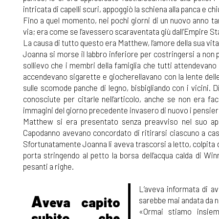
intricata di capelli scuri, appoggiò la schiena alla panca e chi
Fino a quel momento, nei pochi giorni di un nuovo anno t
via; era come se l’avessero scaraventata giù dall’Empire St
La causa di tutto questo era Matthew, l’amore della sua vita, 
Joanna si morse il labbro inferiore per costringersi a non pia
sollievo che i membri della famiglia che tutti attendevano 
accendevano sigarette e giocherellavano con la lente delle 
sulle scomode panche di legno, bisbigliando con i vicini. 
conosciute per citarle nell’articolo, anche se non era fa
immagini del giorno precedente invasero di nuovo i pensie
Matthew si era presentato senza preavviso nel suo ap
Capodanno avevano concordato di ritirarsi ciascuno a casa 
Sfortunatamente Joanna li aveva trascorsi a letto, colpita d
porta stringendo al petto la borsa dell’acqua calda di Wi
pesanti a righe.
L’aveva informata di ave
A
veva capito
sarebbe mai andata da ne
«Ormai stiamo insiem
subito che