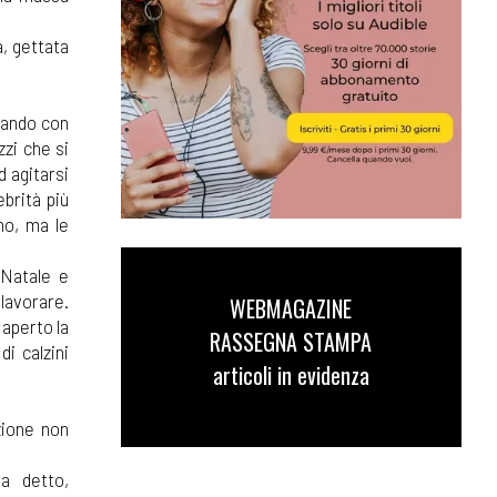
, gettata
otando con
zzi che si
d agitarsi
ebrità più
no, ma le
 Natale e
 lavorare.
WEBMAGAZINE
 aperto la
RASSEGNA STAMPA
i calzini
articoli in evidenza
azione non
a detto,