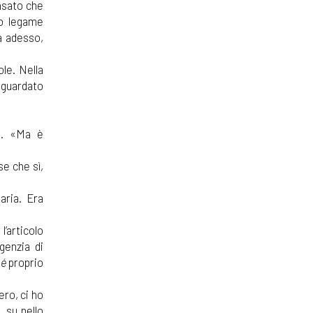
nsato che
ro legame
a adesso,
le. Nella
a guardato
o. «Ma è
e che sì,
aria. Era
l’articolo
genzia di
hé
proprio
ro, ci ho
, su nello