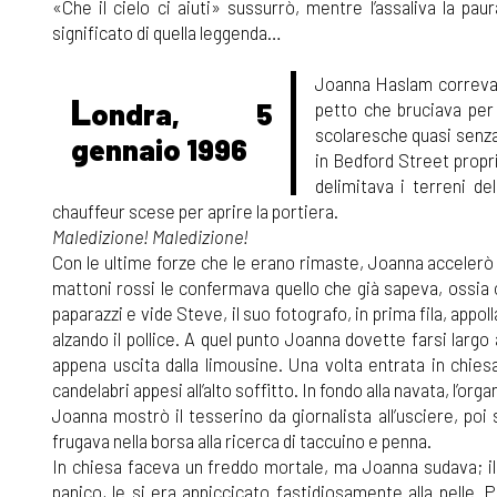
«Che il cielo ci aiuti» sussurrò, mentre l’assaliva la p
significato di quella leggenda…
Joanna Haslam correva a
L
ondra, 5
petto che bruciava per 
scolaresche quasi senza
gennaio 1996
in Bedford Street propr
delimitava i terreni d
chauffeur scese per aprire la portiera.
Maledizione! Maledizione!
Con le ultime forze che le erano rimaste, Joanna accelerò inf
mattoni rossi le confermava quello che già sapeva, ossia ch
paparazzi e vide Steve, il suo fotografo, in prima fila, appol
alzando il pollice. A quel punto Joanna dovette farsi largo 
appena uscita dalla limousine. Una volta entrata in chies
candelabri appesi all’alto soffitto. In fondo alla navata, l’
Joanna mostrò il tesserino da giornalista all’usciere, po
frugava nella borsa alla ricerca di taccuino e penna.
In chiesa faceva un freddo mortale, ma Joanna sudava; il m
panico, le si era appiccicato fastidiosamente alla pelle. 