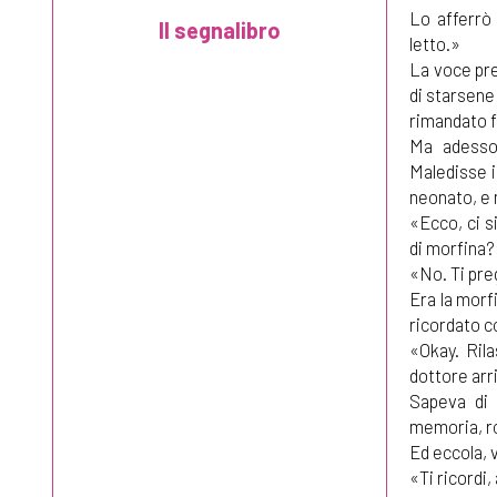
Lo afferrò
letto.»
La voce pre
di starsene
rimandato f
Ma adesso 
Maledisse i
neonato, e 
«Ecco, ci s
di morfina?
«No. Ti pre
Era la morf
ricordato c
«Okay. Rila
dottore arr
Sapeva di 
memoria, ro
Ed eccola, v
«Ti ricordi