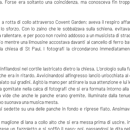
aura. Forse era soltanto una coincidenza, ma conosceva fin tropp
 rotta di collo attraverso Covent Garden; aveva il respiro affan
lo sforzo. Con lo zaino che le sobbalzava sulla schiena, evitava 
 rallentare, e per poco non rovinò addosso a un musicista di strad
io mentre una limousine accostava davanti al cancello di ferro ba
ella chiesa di St Paul. I fotografi la circondarono immediatame
ilandosi nel cortile lastricato dietro la chiesa. L’orologio sulla f
e era in ritardo. Avvicinandosi all’ingresso lanciò un’occhiata al
laiato sui gradini. Agitò la mano per attirare la sua attenzione e lui 
a gomitate nella calca di fotografi che si era formata intorno alla
a vide che anche le panche erano gremite, illuminate dalla tenue
organo suonava una musica mesta.
i si sedette su una delle panche in fondo e riprese fiato. Ansima
aglione di lana a collo alto che si era messa prima di uscire, in
Prese un fazzoletto e si soffiò il naso; poi, passandosi le dita n