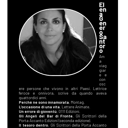
El
en
a
G
en
er
o
Sa
nt
or
o
Am
a
viag
giar
e e
con
osc
ere persone che vivono in altri Paesi. Lettrice
feroce e onnivora, scrive da quando aveva
quattordici anni.
Perché ne sono innamorata
, Montag.
L’occasione di una vita
, Lettere Animate.
Un errore di gioventù
, 0111 Edizioni.
Gli Angeli del Bar di Fronte
, Gli Scrittori della
Porta Accanto Edizioni (seconda edizione).
Il tesoro dentro
, Gli Scrittori della Porta Accanto