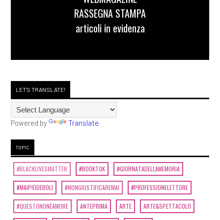
RASSEGNA STAMPA
articoli in evidenza
LET'S TRANSLATE!
Powered by
Translate
TOPIC
#BLACKLIVESMATTER
#BOOKTOK
#GIORNATADELLAMEMORIA
#MAIPIÙDEBOLI
#NONGIUSTIFICAREMAI
#PROFESSIONELETTORE
#QUESTONONÈAMORE
ANTEPRIMA
ARTE
ARTE&SPETTACOLO