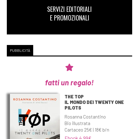
SERVIZI EDITORIALI
E PROMOZIONALI
PUBBLICITÀ
fatti un regalo!
THE TOP
IL MONDO DEI TWENTY ONE
PILOTS
Rosanna Costantino
Bio illustrata
Cartaceo 25€ | 18€ b/n
Ebook 4,99€