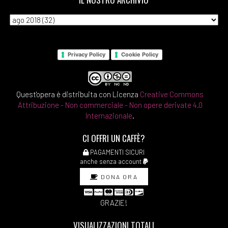
Privacy Policy
Cookie Policy
Quest'opera è distribuita con Licenza
Creative Commons
Attribuzione - Non commerciale - Non opere derivate 4.0
Internazionale
.
CI OFFRI UN CAFFÈ?
PAGAMENTI SICURI
anche senza account
DONA ORA
GRAZIE!
VISUALIZZAZIONI TOTALI