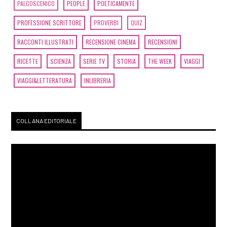
PALCOSCENICO
PEOPLE
POETICAMENTE
PROFESSIONE SCRITTORE
PROVERBI
QUIZ
RACCONTI ILLUSTRATI
RECENSIONE CINEMA
RECENSIONI
RICETTE
SCIENZA
SERIE TV
STORIA
THE WEEK
VIAGGI
VIAGGI&LETTERATURA
INLIBRERIA
COLLANA EDITORIALE