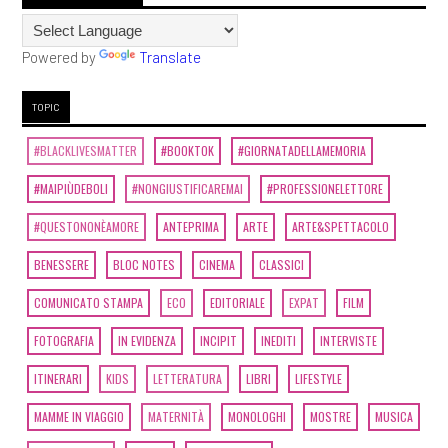
Powered by
Translate
TOPIC
#BLACKLIVESMATTER
#BOOKTOK
#GIORNATADELLAMEMORIA
#MAIPIÙDEBOLI
#NONGIUSTIFICAREMAI
#PROFESSIONELETTORE
#QUESTONONÈAMORE
ANTEPRIMA
ARTE
ARTE&SPETTACOLO
BENESSERE
BLOC NOTES
CINEMA
CLASSICI
COMUNICATO STAMPA
ECO
EDITORIALE
EXPAT
FILM
FOTOGRAFIA
IN EVIDENZA
INCIPIT
INEDITI
INTERVISTE
ITINERARI
KIDS
LETTERATURA
LIBRI
LIFESTYLE
MAMME IN VIAGGIO
MATERNITÀ
MONOLOGHI
MOSTRE
MUSICA