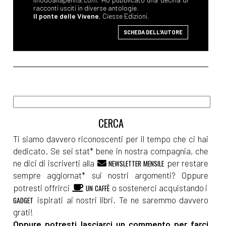
racconti usciti in diverse antologie.
Il ponte delle Vivene
, Ciesse Edizioni.
SCHEDA DELL'AUTORE
Ti siamo davvero riconoscenti per il tempo che ci hai
dedicato. Se sei stat* bene in nostra compagnia, che
ne dici di iscriverti alla
per restare
NEWSLETTER MENSILE
sempre aggiornat* sui nostri argomenti? Oppure
potresti offrirci
o sostenerci acquistando i
UN CAFFÈ
ispirati ai nostri libri. Te ne saremmo davvero
GADGET
grati!
Oppure potresti lasciarci un commento per farci