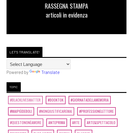
RASSEGNA STAMPA
articoli in evidenza
LET'S TRANSLATE!
Powered by
Translate
TOPIC
#BLACKLIVESMATTER
#BOOKTOK
#GIORNATADELLAMEMORIA
#MAIPIÙDEBOLI
#NONGIUSTIFICAREMAI
#PROFESSIONELETTORE
#QUESTONONÈAMORE
ANTEPRIMA
ARTE
ARTE&SPETTACOLO