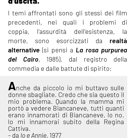
d'uscita.
I temi affrontati sono gli stessi dei film
precedenti, nei quali i problemi di
coppia, l'assurdità dell'esistenza, la
morte, sono esorcizzati da
realtà
alternative
(si pensi a
La rosa purpurea
del Cairo
, 1985), dal registro della
commedia e dalle battute di spirito:
A
nche da piccolo io mi buttavo sulle
donne sbagliate. Credo che sia questo il
mio problema. Quando la mamma mi
portò a vedere Biancaneve, tutti quanti
erano innamorati di Biancaneve. Io no.
Io mi innamorai subito della Regina
Cattiva.
- da
Io e Annie
, 1977