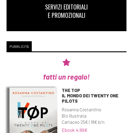
SERVIZI EDITORIALI
E PROMOZIONALI
PUBBLICITÀ
fatti un regalo!
THE TOP
IL MONDO DEI TWENTY ONE
PILOTS
Rosanna Costantino
Bio illustrata
Cartaceo 25€ | 18€ b/n
Ebook 4,99€