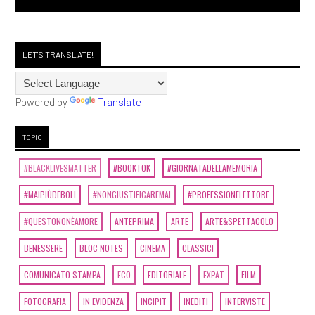
LET'S TRANSLATE!
Powered by
Translate
TOPIC
#BLACKLIVESMATTER
#BOOKTOK
#GIORNATADELLAMEMORIA
#MAIPIÙDEBOLI
#NONGIUSTIFICAREMAI
#PROFESSIONELETTORE
#QUESTONONÈAMORE
ANTEPRIMA
ARTE
ARTE&SPETTACOLO
BENESSERE
BLOC NOTES
CINEMA
CLASSICI
COMUNICATO STAMPA
ECO
EDITORIALE
EXPAT
FILM
FOTOGRAFIA
IN EVIDENZA
INCIPIT
INEDITI
INTERVISTE