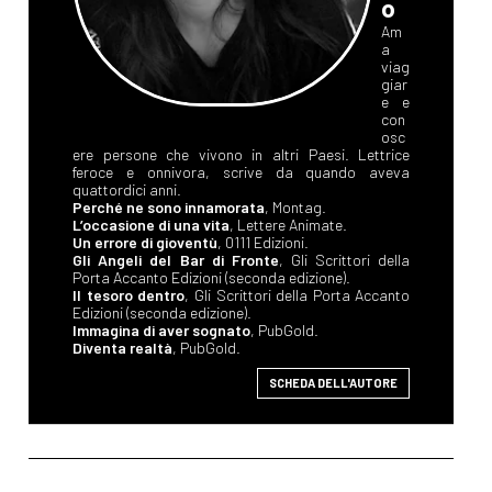
o
Am
a
viag
giar
e e
con
osc
ere persone che vivono in altri Paesi. Lettrice
feroce e onnivora, scrive da quando aveva
quattordici anni.
Perché ne sono innamorata
, Montag.
L’occasione di una vita
, Lettere Animate.
Un errore di gioventù
, 0111 Edizioni.
Gli Angeli del Bar di Fronte
, Gli Scrittori della
Porta Accanto Edizioni (seconda edizione).
Il tesoro dentro
, Gli Scrittori della Porta Accanto
Edizioni (seconda edizione).
Immagina di aver sognato
, PubGold.
Diventa realtà
, PubGold.
SCHEDA DELL'AUTORE