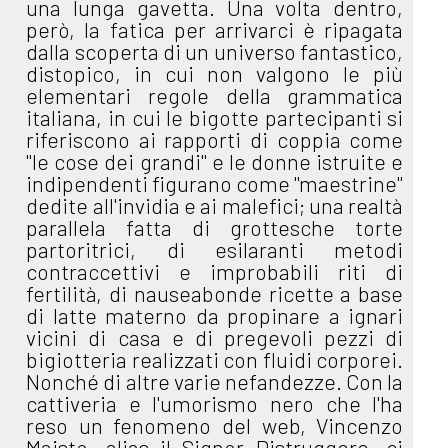
una lunga gavetta. Una volta dentro,
però, la fatica per arrivarci è ripagata
dalla scoperta di un universo fantastico,
distopico, in cui non valgono le più
elementari regole della grammatica
italiana, in cui le bigotte partecipanti si
riferiscono ai rapporti di coppia come
"le cose dei grandi" e le donne istruite e
indipendenti figurano come "maestrine"
dedite all'invidia e ai malefici; una realtà
parallela fatta di grottesche torte
partoritrici, di esilaranti metodi
contraccettivi e improbabili riti di
fertilità, di nauseabonde ricette a base
di latte materno da propinare a ignari
vicini di casa e di pregevoli pezzi di
bigiotteria realizzati con fluidi corporei.
Nonché di altre varie nefandezze. Con la
cattiveria e l'umorismo nero che l'ha
reso un fenomeno del web, Vincenzo
Maisto, alias il Signor Distruggere, ci