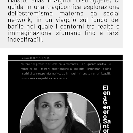
guida in una tragicomica esplorazione
dell'estremismo materno da social
network, in un viaggio sul fondo del
barile nel quale i contorni tra realtà e
immaginazione sfumano fino a farsi
indecifrabili.
El
en
a
G
en
er
o
Sa
nt
or