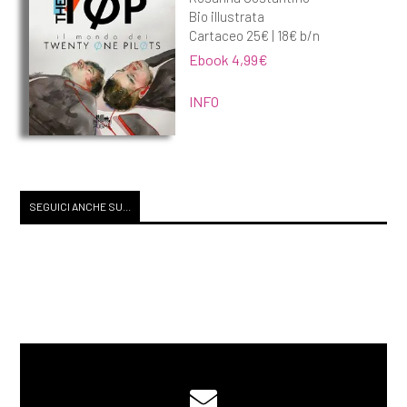
Bio illustrata
Cartaceo 25€ | 18€ b/n
Ebook 4,99€
INFO
SEGUICI ANCHE SU...