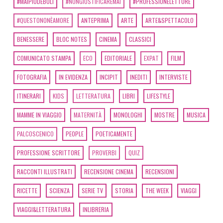
#MAIPIÙDEBOLI
#NONGIUSTIFICAREMAI
#PROFESSIONELETTORE
#QUESTONONÈAMORE
ANTEPRIMA
ARTE
ARTE&SPETTACOLO
BENESSERE
BLOC NOTES
CINEMA
CLASSICI
COMUNICATO STAMPA
ECO
EDITORIALE
EXPAT
FILM
FOTOGRAFIA
IN EVIDENZA
INCIPIT
INEDITI
INTERVISTE
ITINERARI
KIDS
LETTERATURA
LIBRI
LIFESTYLE
MAMME IN VIAGGIO
MATERNITÀ
MONOLOGHI
MOSTRE
MUSICA
PALCOSCENICO
PEOPLE
POETICAMENTE
PROFESSIONE SCRITTORE
PROVERBI
QUIZ
RACCONTI ILLUSTRATI
RECENSIONE CINEMA
RECENSIONI
RICETTE
SCIENZA
SERIE TV
STORIA
THE WEEK
VIAGGI
VIAGGI&LETTERATURA
INLIBRERIA