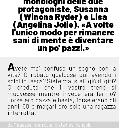
monologhi delle due
protagoniste, Susanna
(Winona Ryder) e Lisa
(Angelina Jolie). «A volte
l'unico modo per rimanere
sani di mente è diventare
un po' pazzi.»
A
vete mai confuso un sogno con la
vita? O rubato qualcosa pur avendo i
soldi in tasca? Siete mai stati giù di giri?
O creduto che il vostro treno si
muovesse mentre invece era fermo?
Forse ero pazza e basta, forse erano gli
anni '60 o magari ero solo una ragazza
interrotta.
da Ragazze interrotte, di James Mangold