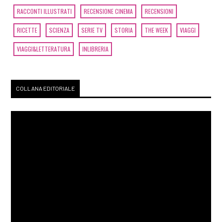
RACCONTI ILLUSTRATI
RECENSIONE CINEMA
RECENSIONI
RICETTE
SCIENZA
SERIE TV
STORIA
THE WEEK
VIAGGI
VIAGGI&LETTERATURA
INLIBRERIA
COLLANA EDITORIALE