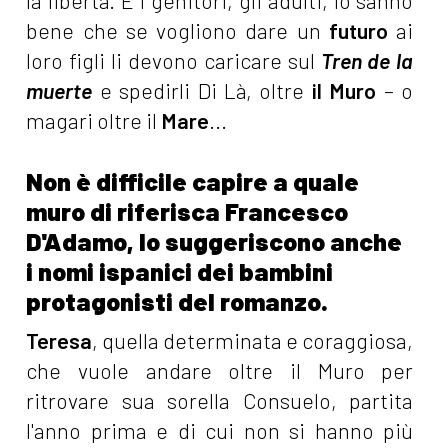
la libertà. E i genitori, gli adulti, lo sanno
bene che se vogliono dare un
futuro
ai
loro figli li devono caricare sul
Tren de la
muerte
e spedirli Di Là, oltre
il Muro
– o
magari oltre il
Mare
...
Non è difficile capire a quale
muro di riferisca Francesco
D'Adamo, lo suggeriscono anche
i nomi ispanici dei bambini
protagonisti del romanzo.
Teresa
, quella determinata e coraggiosa,
che vuole andare oltre il Muro per
ritrovare sua sorella Consuelo, partita
l'anno prima e di cui non si hanno più