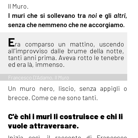
Il Muro.
I muri che si sollevano tra
noi
e gli
altri
,
senza che nemmeno che ne accorgiamo.
E
ra comparso un mattino, uscendo
all'improvviso dalle brume della notte,
tanti anni prima. Aveva rotto le tenebre
ed era là, immenso.
Francesco D'Adamo,
Il Muro
Un muro nero, liscio, senza appigli o
brecce. Come ce ne sono tanti.
C'è chi i muri li costruisce e chi li
vuole attraversare.
Inizia così, il racconto di Francesco