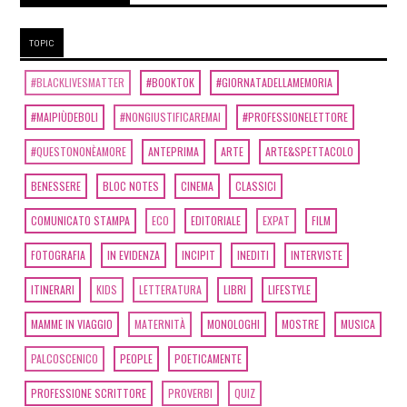
TOPIC
#BLACKLIVESMATTER
#BOOKTOK
#GIORNATADELLAMEMORIA
#MAIPIÙDEBOLI
#NONGIUSTIFICAREMAI
#PROFESSIONELETTORE
#QUESTONONÈAMORE
ANTEPRIMA
ARTE
ARTE&SPETTACOLO
BENESSERE
BLOC NOTES
CINEMA
CLASSICI
COMUNICATO STAMPA
ECO
EDITORIALE
EXPAT
FILM
FOTOGRAFIA
IN EVIDENZA
INCIPIT
INEDITI
INTERVISTE
ITINERARI
KIDS
LETTERATURA
LIBRI
LIFESTYLE
MAMME IN VIAGGIO
MATERNITÀ
MONOLOGHI
MOSTRE
MUSICA
PALCOSCENICO
PEOPLE
POETICAMENTE
PROFESSIONE SCRITTORE
PROVERBI
QUIZ