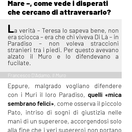
Mare –, come vede i disperati
che cercano di attraversarlo?
L
a verità – Teresa lo sapeva bene, non
era sciocca – era che chi viveva Di Là – in
Paradiso – non voleva straccioni
stranieri tra i piedi. Per questo avevano
alzato il Muro e lo difendevano a
fucilate.
Francesco D'Adamo,
Il Muro
Eppure, malgrado vogliano difendere
con i Muri il loro Paradiso,
quelli «mica
sembrano felici»
, come osserva il piccolo
Pato, intriso di sogni di giustizia nelle
mani di un supereroe, accorgendosi solo
alla fine che i veri supereroi non portano