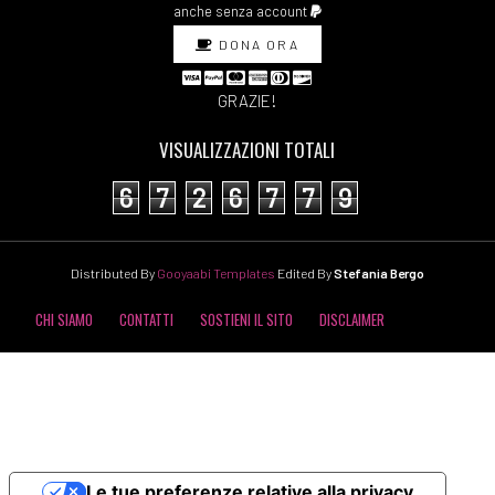
anche senza account
DONA ORA
GRAZIE!
VISUALIZZAZIONI TOTALI
6
7
2
6
7
7
9
Distributed By
Gooyaabi Templates
Edited By
Stefania Bergo
CHI SIAMO
CONTATTI
SOSTIENI IL SITO
DISCLAIMER
COOKIE POLICY
PRIVACY POLICY
Le tue preferenze relative alla privacy