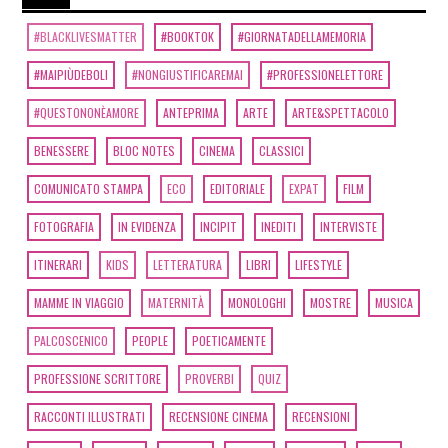
#BLACKLIVESMATTER
#BOOKTOK
#GIORNATADELLAMEMORIA
#MAIPIÙDEBOLI
#NONGIUSTIFICAREMAI
#PROFESSIONELETTORE
#QUESTONONÈAMORE
ANTEPRIMA
ARTE
ARTE&SPETTACOLO
BENESSERE
BLOC NOTES
CINEMA
CLASSICI
COMUNICATO STAMPA
ECO
EDITORIALE
EXPAT
FILM
FOTOGRAFIA
IN EVIDENZA
INCIPIT
INEDITI
INTERVISTE
ITINERARI
KIDS
LETTERATURA
LIBRI
LIFESTYLE
MAMME IN VIAGGIO
MATERNITÀ
MONOLOGHI
MOSTRE
MUSICA
PALCOSCENICO
PEOPLE
POETICAMENTE
PROFESSIONE SCRITTORE
PROVERBI
QUIZ
RACCONTI ILLUSTRATI
RECENSIONE CINEMA
RECENSIONI