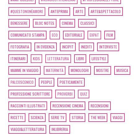
#QUESTONONÈAMORE
ANTEPRIMA
ARTE
ARTE&SPETTACOLO
BENESSERE
BLOC NOTES
CINEMA
CLASSICI
COMUNICATO STAMPA
ECO
EDITORIALE
EXPAT
FILM
FOTOGRAFIA
IN EVIDENZA
INCIPIT
INEDITI
INTERVISTE
ITINERARI
KIDS
LETTERATURA
LIBRI
LIFESTYLE
MAMME IN VIAGGIO
MATERNITÀ
MONOLOGHI
MOSTRE
MUSICA
PALCOSCENICO
PEOPLE
POETICAMENTE
PROFESSIONE SCRITTORE
PROVERBI
QUIZ
RACCONTI ILLUSTRATI
RECENSIONE CINEMA
RECENSIONI
RICETTE
SCIENZA
SERIE TV
STORIA
THE WEEK
VIAGGI
VIAGGI&LETTERATURA
INLIBRERIA