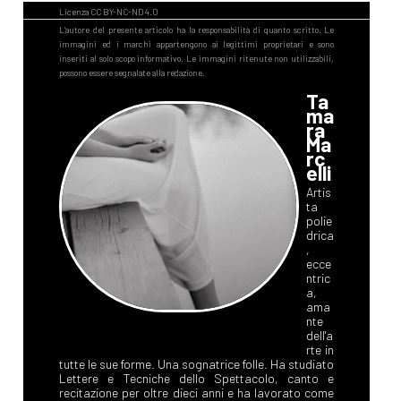
Ta
ma
ra
Ma
rc
elli
Artis
ta
polie
drica
,
ecce
ntric
a,
ama
nte
dell'a
rte in
tutte le sue forme. Una sognatrice folle. Ha studiato
Lettere e Tecniche dello Spettacolo, canto e
recitazione per oltre dieci anni e ha lavorato come