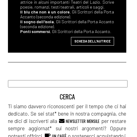
attrice in alcuni importanti Teatri del Lazio. Scrive
poesie, romanzi, testi teatrali, articoli e saggi.
Il blu che non è un colore
, Gli Scrittori della Porta
Accanto (seconda edizione).
Il sogno dell'isola
, Gli Scrittori della Porta Accanto
(seconda edizione).
Ponti sommersi
, Gli Scrittori della Porta Accanto.
SCHEDA DELL'AUTRICE
Ti siamo davvero riconoscenti per il tempo che ci hai
dedicato. Se sei stat* bene in nostra compagnia, che
ne dici di iscriverti alla
per restare
NEWSLETTER MENSILE
sempre aggiornat* sui nostri argomenti? Oppure
potresti offrirci
o sostenerci acquistando i
UN CAFFÈ