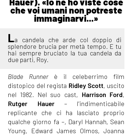
Hauer). «Io ne ho viste cose
che voi umani non potreste
immaginarvi...»
L
a candela che arde col doppio di
splendore brucia per metà tempo. E tu
hai sempre bruciato la tua candela da
due parti, Roy.
Blade Runner
è il celeberrimo film
distopico del regista
Ridley Scott
, uscito
nel 1982. Nel suo cast,
Harrison Ford
,
Rutger Hauer
– l'indimenticabile
replicante che ci ha lasciato proprio
qualche giorno fa –, Daryl Hannah, Sean
Young, Edward James Olmos, Joanna