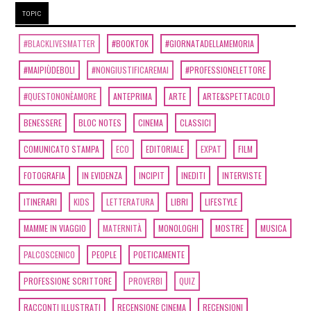
TOPIC
#BLACKLIVESMATTER
#BOOKTOK
#GIORNATADELLAMEMORIA
#MAIPIÙDEBOLI
#NONGIUSTIFICAREMAI
#PROFESSIONELETTORE
#QUESTONONÈAMORE
ANTEPRIMA
ARTE
ARTE&SPETTACOLO
BENESSERE
BLOC NOTES
CINEMA
CLASSICI
COMUNICATO STAMPA
ECO
EDITORIALE
EXPAT
FILM
FOTOGRAFIA
IN EVIDENZA
INCIPIT
INEDITI
INTERVISTE
ITINERARI
KIDS
LETTERATURA
LIBRI
LIFESTYLE
MAMME IN VIAGGIO
MATERNITÀ
MONOLOGHI
MOSTRE
MUSICA
PALCOSCENICO
PEOPLE
POETICAMENTE
PROFESSIONE SCRITTORE
PROVERBI
QUIZ
RACCONTI ILLUSTRATI
RECENSIONE CINEMA
RECENSIONI