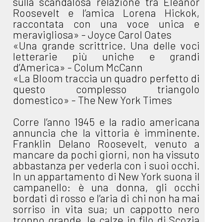
sulla scandalosa relazione tra Eleanor
Roosevelt e l’amica Lorena Hickok,
raccontata con una voce unica e
meravigliosa» - Joyce Carol Oates
«Una grande scrittrice. Una delle voci
letterarie più uniche e grandi
d’America» - Colum McCann
«La Bloom traccia un quadro perfetto di
questo complesso triangolo
domestico» - The New York Times
Corre l’anno 1945 e la radio americana
annuncia che la vittoria è imminente.
Franklin Delano Roosevelt, venuto a
mancare da pochi giorni, non ha vissuto
abbastanza per vederla con i suoi occhi.
In un appartamento di New York suona il
campanello: è una donna, gli occhi
bordati di rosso e l’aria di chi non ha mai
sorriso in vita sua; un cappotto nero
troppo grande, le calze in filo di Scozia