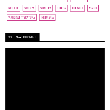
RICETTE
SCIENZA
SERIE TV
STORIA
THE WEEK
VIAGGI
VIAGGI&LETTERATURA
INLIBRERIA
COLLANA EDITORIALE