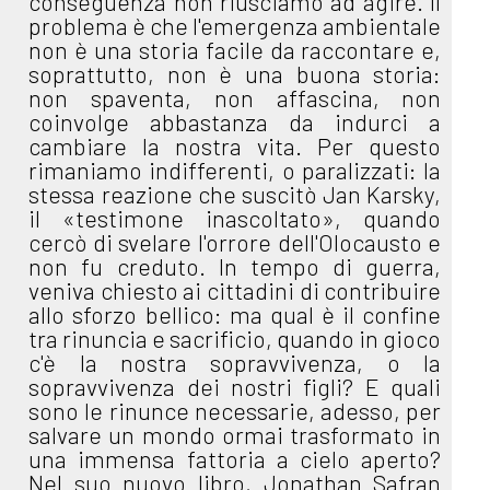
conseguenza non riusciamo ad agire. Il
problema è che l'emergenza ambientale
non è una storia facile da raccontare e,
soprattutto, non è una buona storia:
non spaventa, non affascina, non
coinvolge abbastanza da indurci a
cambiare la nostra vita. Per questo
rimaniamo indifferenti, o paralizzati: la
stessa reazione che suscitò Jan Karsky,
il «testimone inascoltato», quando
cercò di svelare l'orrore dell'Olocausto e
non fu creduto. In tempo di guerra,
veniva chiesto ai cittadini di contribuire
allo sforzo bellico: ma qual è il confine
tra rinuncia e sacrificio, quando in gioco
c'è la nostra sopravvivenza, o la
sopravvivenza dei nostri figli? E quali
sono le rinunce necessarie, adesso, per
salvare un mondo ormai trasformato in
una immensa fattoria a cielo aperto?
Nel suo nuovo libro, Jonathan Safran