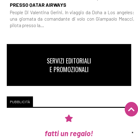
PRESSO QATAR AIRWAYS
People Di Valentina Gerini. In viaggio da Doha a Los angeles:
una giornata da comandante di volo con Giampaolo Meacci,
pilota presso la...
SERVIZI EDITORIALI
E PROMOZIONALI
PUBBLICITÀ
fatti un regalo!