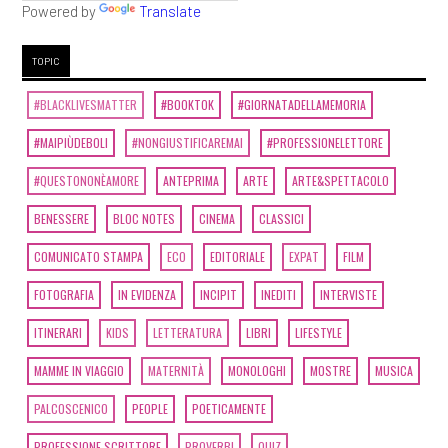
Powered by
Translate
TOPIC
#BLACKLIVESMATTER
#BOOKTOK
#GIORNATADELLAMEMORIA
#MAIPIÙDEBOLI
#NONGIUSTIFICAREMAI
#PROFESSIONELETTORE
#QUESTONONÈAMORE
ANTEPRIMA
ARTE
ARTE&SPETTACOLO
BENESSERE
BLOC NOTES
CINEMA
CLASSICI
COMUNICATO STAMPA
ECO
EDITORIALE
EXPAT
FILM
FOTOGRAFIA
IN EVIDENZA
INCIPIT
INEDITI
INTERVISTE
ITINERARI
KIDS
LETTERATURA
LIBRI
LIFESTYLE
MAMME IN VIAGGIO
MATERNITÀ
MONOLOGHI
MOSTRE
MUSICA
PALCOSCENICO
PEOPLE
POETICAMENTE
PROFESSIONE SCRITTORE
PROVERBI
QUIZ