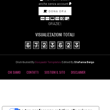
anche senza account
DONA ORA
GRAZIE!
VISUALIZZAZIONI TOTALI
6
7
2
3
6
2
3
Distributed By
Gooyaabi Templates
Edited By
Stefania Bergo
CHI SIAMO
CONTATTI
SOSTIENI IL SITO
DISCLAIMER
COOKIE POLICY
PRIVACY POLICY