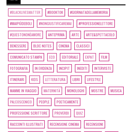
#BLACKLIVESMATTER
#BOOKTOK
#GIORNATADELLAMEMORIA
#MAIPIÙDEBOLI
#NONGIUSTIFICAREMAI
#PROFESSIONELETTORE
#QUESTONONÈAMORE
ANTEPRIMA
ARTE
ARTE&SPETTACOLO
BENESSERE
BLOC NOTES
CINEMA
CLASSICI
COMUNICATO STAMPA
ECO
EDITORIALE
EXPAT
FILM
FOTOGRAFIA
IN EVIDENZA
INCIPIT
INEDITI
INTERVISTE
ITINERARI
KIDS
LETTERATURA
LIBRI
LIFESTYLE
MAMME IN VIAGGIO
MATERNITÀ
MONOLOGHI
MOSTRE
MUSICA
PALCOSCENICO
PEOPLE
POETICAMENTE
PROFESSIONE SCRITTORE
PROVERBI
QUIZ
RACCONTI ILLUSTRATI
RECENSIONE CINEMA
RECENSIONI