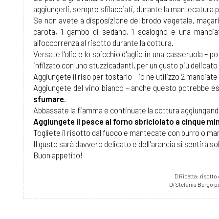
aggiungerli, sempre sfilacciati, durante la mantecatura per
Se non avete a disposizione del brodo vegetale, magari
carota, 1 gambo di sedano, 1 scalogno e una manciat
all'occorrenza al risotto durante la cottura.
Versate l'olio e lo spicchio d'aglio in una casseruola – po
infilzato con uno stuzzicadenti, per un gusto più delicato
Aggiungete il riso per tostarlo – io ne utilizzo 2 manciat
Aggiungete del vino bianco – anche questo potrebbe ess
sfumare
.
Abbassate la fiamma e continuate la cottura aggiungendo
Aggiungete il pesce al forno sbriciolato a cinque minu
Togliete il risotto dal fuoco e mantecate con burro o ma
Il gusto sarà davvero delicato e dell'arancia si sentirà so
Buon appetito!
Ricetta: risotto
Di Stefania Bergo p