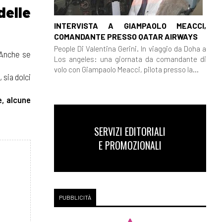
delle
INTERVISTA A GIAMPAOLO MEACCI,
COMANDANTE PRESSO QATAR AIRWAYS
People Di Valentina Gerini. In viaggio da Doha a
 Anche se
Los angeles: una giornata da comandante di
volo con Giampaolo Meacci, pilota presso la...
 sia dolci
, alcune
SERVIZI EDITORIALI
E PROMOZIONALI
PUBBLICITÀ