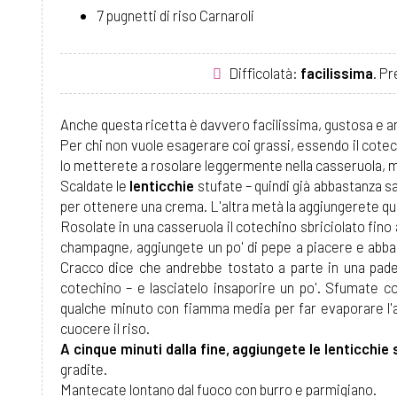
7 pugnetti di riso Carnaroli
Difficolatà:
facilissima
. P
Anche questa ricetta è davvero facilissima, gustosa e a
Per chi non vuole esagerare coi grassi, essendo il cotec
lo metterete a rosolare leggermente nella casseruola, ma
Scaldate le
lenticchie
stufate – quindi già abbastanza s
per ottenere una crema. L'altra metà la aggiungerete qua
Rosolate in una casseruola il cotechino sbriciolato fin
champagne, aggiungete un po' di pepe a piacere e abbass
Cracco dice che andrebbe tostato a parte in una padell
cotechino – e lasciatelo insaporire un po'. Sfumate c
qualche minuto con fiamma media per far evaporare l'a
cuocere il riso.
A cinque minuti dalla fine, aggiungete le lenticchie 
gradite.
Mantecate lontano dal fuoco con burro e parmigiano.