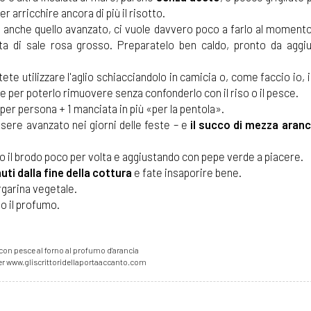
 arricchire ancora di più il risotto.
 anche quello avanzato, ci vuole davvero poco a farlo al momento
a di sale rosa grosso. Preparatelo ben caldo, pronto da aggi
tete utilizzare l'aglio schiacciandolo in camicia o, come faccio io, 
 e per poterlo rimuovere senza confonderlo con il riso o il pesce.
e per persona + 1 manciata in più «per la pentola».
ere avanzato nei giorni delle feste – e
il succo di mezza aranc
 il brodo poco per volta e aggiustando con pepe verde a piacere.
ti dalla fine della cottura
e fate insaporire bene.
rgarina vegetale.
lo il profumo.
 con pesce al forno al profumo d'arancia
er www.gliscrittoridellaportaaccanto.com