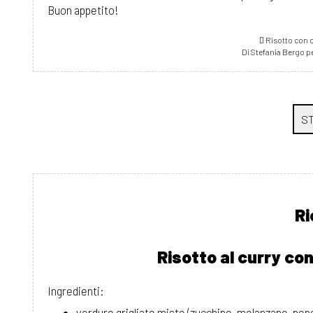
Buon appetito!
Risotto con c
Di Stefania Bergo p
Ri
Risotto al curry con
Ingredienti:
verdure grigliate miste (zucchine, melanzane, peper