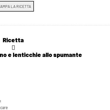
Ricetta
no e lenticchie allo spumante
e
ecare