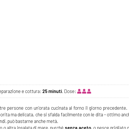
reparazione e cottura:
25 minuti
. Dose:
 tre persone con un'orata cucinata al forno il giorno precedente.
orita ma delicata, che si sfalda facilmente con le dita – ottimo an
randi, può bastarne anche metà.
o o altra insalata di mare, purché
senza aceto
, o pesce grigliato