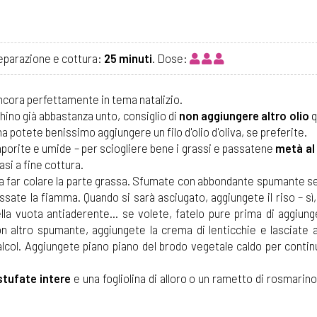
reparazione e cottura:
25 minuti
. Dose:
ncora perfettamente in tema natalizio.
hino già abbastanza unto, consiglio di
non aggiungere altro olio
q
 potete benissimo aggiungere un filo d'olio d'oliva, se preferite.
aporite e umide – per sciogliere bene i grassi e passatene
metà al
si a fine cottura.
o a far colare la parte grassa. Sfumate con abbondante spumante s
ate la fiamma. Quando si sarà asciugato, aggiungete il riso – sì, 
a vuota antiaderente... se volete, fatelo pure prima di aggiunge
on altro spumante, aggiungete la crema di lenticchie e lasciate 
lcol. Aggiungete piano piano del brodo vegetale caldo per contin
stufate intere
e una fogliolina di alloro o un rametto di rosmarino