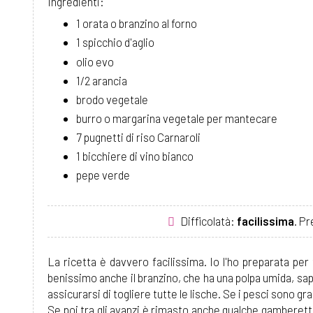
Ingredienti:
1 orata o branzino al forno
1 spicchio d'aglio
olio evo
1/2 arancia
brodo vegetale
burro o margarina vegetale per mantecare
7 pugnetti di riso Carnaroli
1 bicchiere di vino bianco
pepe verde
Difficolatà:
facilissima
. P
La ricetta è davvero facilissima. Io l'ho preparata per
benissimo anche il branzino, che ha una polpa umida, sap
assicurarsi di togliere tutte le lische. Se i pesci sono g
Se poi tra gli avanzi è rimasto anche qualche gamberett