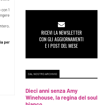
 con 1
ungere
intero,
RICEVI LA NEWSLETTER
CON GLI AGGIORNAMENTI
ia per
E I POST DEL MESE
DAL NOSTRO ARCHIVIO
Dieci anni senza Amy
Winehouse, la regina del soul
bianco