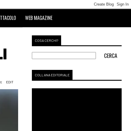
TTACOLO
WEB MAGAZINE
COSA CERCHI?
I
COLLANA EDITORIALE
EDIT
TE