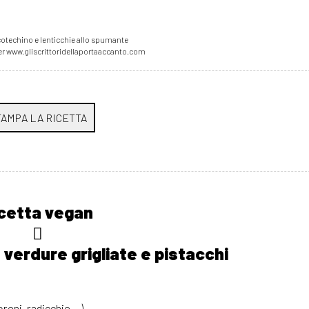
otechino e lenticchie allo spumante
er www.gliscrittoridellaportaaccanto.com
cetta vegan
 verdure grigliate e pistacchi
oni, radicchio... )