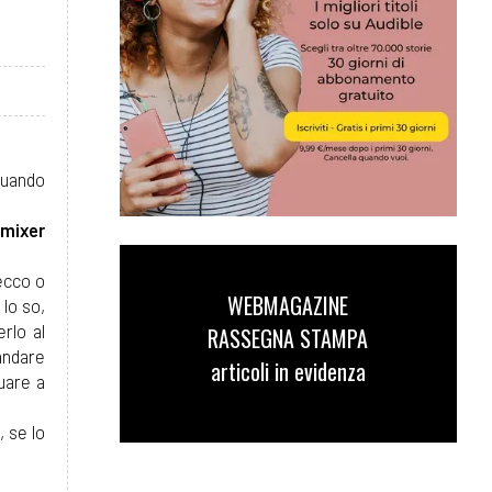
uando
 mixer
ecco o
WEBMAGAZINE
lo so,
rlo al
RASSEGNA STAMPA
andare
articoli in evidenza
uare a
, se lo