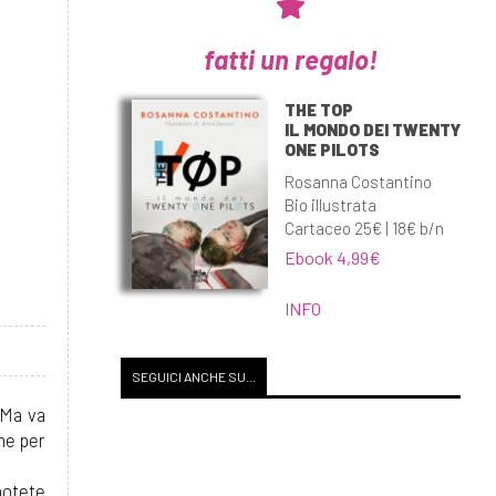
fatti un regalo!
THE TOP
IL MONDO DEI TWENTY
ONE PILOTS
Rosanna Costantino
Bio illustrata
Cartaceo 25€ | 18€ b/n
Ebook 4,99€
INFO
SEGUICI ANCHE SU...
 Ma va
che per
 potete