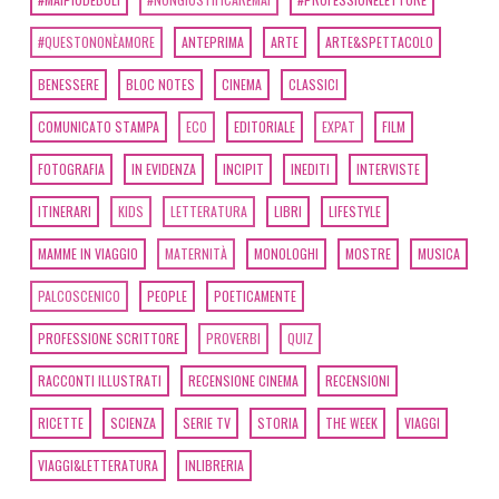
#QUESTONONÈAMORE
ANTEPRIMA
ARTE
ARTE&SPETTACOLO
BENESSERE
BLOC NOTES
CINEMA
CLASSICI
COMUNICATO STAMPA
ECO
EDITORIALE
EXPAT
FILM
FOTOGRAFIA
IN EVIDENZA
INCIPIT
INEDITI
INTERVISTE
ITINERARI
KIDS
LETTERATURA
LIBRI
LIFESTYLE
MAMME IN VIAGGIO
MATERNITÀ
MONOLOGHI
MOSTRE
MUSICA
PALCOSCENICO
PEOPLE
POETICAMENTE
PROFESSIONE SCRITTORE
PROVERBI
QUIZ
RACCONTI ILLUSTRATI
RECENSIONE CINEMA
RECENSIONI
RICETTE
SCIENZA
SERIE TV
STORIA
THE WEEK
VIAGGI
VIAGGI&LETTERATURA
INLIBRERIA