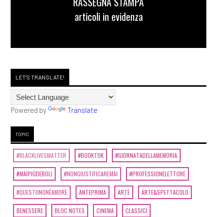
RASSEGNA STAMPA
articoli in evidenza
LET'S TRANSLATE!
Powered by
Translate
TOPIC
#BLACKLIVESMATTER
#BOOKTOK
#GIORNATADELLAMEMORIA
#MAIPIÙDEBOLI
#NONGIUSTIFICAREMAI
#PROFESSIONELETTORE
#QUESTONONÈAMORE
ANTEPRIMA
ARTE
ARTE&SPETTACOLO
BENESSERE
BLOC NOTES
CINEMA
CLASSICI