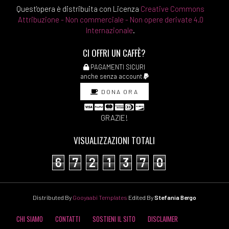
Quest'opera è distribuita con Licenza
Creative Commons
Attribuzione - Non commerciale - Non opere derivate 4.0
Internazionale
.
CI OFFRI UN CAFFÈ?
PAGAMENTI SICURI
anche senza account
DONA ORA
GRAZIE!
VISUALIZZAZIONI TOTALI
6
7
2
1
3
7
0
Distributed By
Gooyaabi Templates
Edited By
Stefania Bergo
CHI SIAMO
CONTATTI
SOSTIENI IL SITO
DISCLAIMER