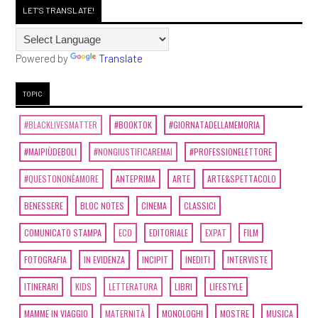
LET'S TRANSLATE!
Powered by
Translate
TOPIC
#BLACKLIVESMATTER
#BOOKTOK
#GIORNATADELLAMEMORIA
#MAIPIÙDEBOLI
#NONGIUSTIFICAREMAI
#PROFESSIONELETTORE
#QUESTONONÈAMORE
ANTEPRIMA
ARTE
ARTE&SPETTACOLO
BENESSERE
BLOC NOTES
CINEMA
CLASSICI
COMUNICATO STAMPA
ECO
EDITORIALE
EXPAT
FILM
FOTOGRAFIA
IN EVIDENZA
INCIPIT
INEDITI
INTERVISTE
ITINERARI
KIDS
LETTERATURA
LIBRI
LIFESTYLE
MAMME IN VIAGGIO
MATERNITÀ
MONOLOGHI
MOSTRE
MUSICA