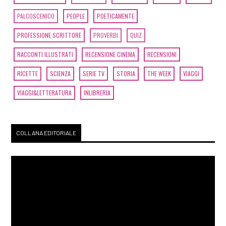
PALCOSCENICO
PEOPLE
POETICAMENTE
PROFESSIONE SCRITTORE
PROVERBI
QUIZ
RACCONTI ILLUSTRATI
RECENSIONE CINEMA
RECENSIONI
RICETTE
SCIENZA
SERIE TV
STORIA
THE WEEK
VIAGGI
VIAGGI&LETTERATURA
INLIBRERIA
COLLANA EDITORIALE