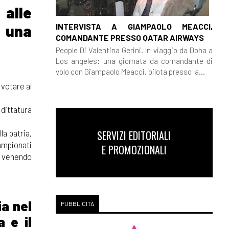
alle
INTERVISTA A GIAMPAOLO MEACCI,
i una
COMANDANTE PRESSO QATAR AIRWAYS
People Di Valentina Gerini. In viaggio da Doha a
Los angeles: una giornata da comandante di
volo con Giampaolo Meacci, pilota presso la...
 votare al
dittatura
SERVIZI EDITORIALI
la patria,
ampionati
E PROMOZIONALI
a, venendo
ia nel
PUBBLICITÀ
a e il