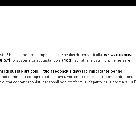
tat* bene in nostra compagnia, che ne dici di iscriverti alla
NEWSLETTER MENSILE
N CAFFÈ
o sostenerci acquistando i
GADGET
ispirati ai nostri libri. Te ne sare
si di questo articolo, il tuo feedback è davvero importante per noi.
 nei commenti ad ogni post. Tuttavia, verranno cancellati i commenti ritenuti 
spam o che contengano dati personali non conformi al rispetto delle norme sulla P