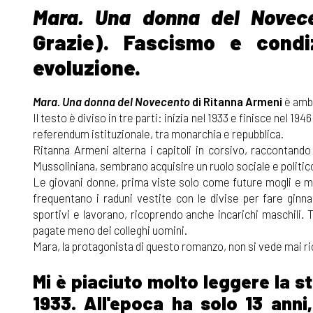
Mara. Una donna del Novec
Grazie). Fascismo e condiz
evoluzione.
Mara. Una donna del Novecento
di Ritanna Armeni
è ambi
Il testo è diviso in tre parti: inizia nel 1933 e finisce nel 
referendum istituzionale, tra monarchia e repubblica.
Ritanna Armeni alterna i capitoli in corsivo, raccontando
Mussoliniana, sembrano acquisire un ruolo sociale e politic
Le giovani donne, prima viste solo come future mogli e mad
frequentano i raduni vestite con le divise per fare ginn
sportivi e lavorano, ricoprendo anche incarichi maschili. 
pagate meno dei colleghi uomini.
Mara, la protagonista di questo romanzo, non si vede mai ric
Mi è piaciuto molto leggere la st
1933. All'epoca ha solo 13 anni,