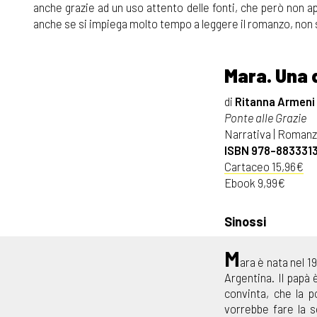
anche grazie ad un uso attento delle fonti, che però non a
anche se si impiega molto tempo a leggere il romanzo, non si
Mara. Una
di
Ritanna Armeni
Ponte alle Grazie
Narrativa | Romanz
ISBN 978-883331
Cartaceo 15,96€
Ebook 9,99€
Sinossi
M
ara è nata nel 1
Argentina. Il papà
convinta, che la p
vorrebbe fare la s