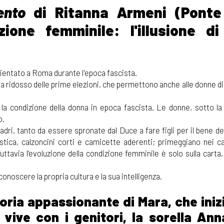
ento
di Ritanna Armeni (Ponte 
ione femminile: l'illusione d
entato a Roma durante l'epoca fascista.
1946 a ridosso delle prime elezioni, che permettono anche alle donne di
 la condizione della donna in epoca fascista. Le donne, sotto la 
o.
ri, tanto da essere spronate dal Duce a fare figli per il bene del
astica, calzoncini corti e camicette aderenti; primeggiano nei c
Tuttavia l’evoluzione della condizione femminile è solo sulla cart
onoscere la propria cultura e la sua intelligenza.
oria appassionante di Mara, che iniz
 vive con i genitori, la sorella Ann