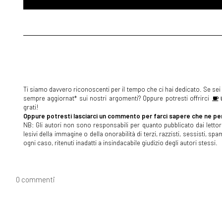
Ti siamo davvero riconoscenti per il tempo che ci hai dedicato. Se sei s
sempre aggiornat* sui nostri argomenti? Oppure potresti offrirci
U
grati!
Oppure potresti lasciarci un commento per farci sapere che ne pen
NB: Gli autori non sono responsabili per quanto pubblicato dai lettori
lesivi della immagine o della onorabilità di terzi, razzisti, sessisti, 
ogni caso, ritenuti inadatti a insindacabile giudizio degli autori stessi.
0 commenti