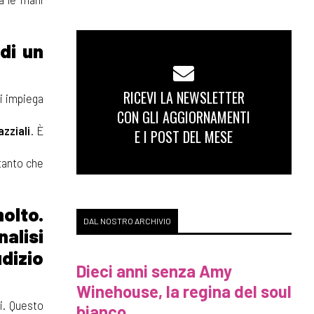
di un
RICEVI LA NEWSLETTER
si impiega
CON GLI AGGIORNAMENTI
azziali
. È
E I POST DEL MESE
 tanto che
olto.
DAL NOSTRO ARCHIVIO
alisi
udizio
Dieci anni senza Amy
Winehouse, la regina del soul
li. Questo
bianco