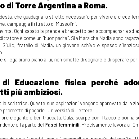
go di Torre Argentina a Roma.
modesta, che guadagna lo stretto necessario per vivere e crede f
ne, campeggia il ritratto di Mussolini.
nvinta. Ogni sabato la prende a braccetto per accompagnarla ad as
il dittatore è come un "buon padre". Sia Mara che Nadia sono ragazz
i Giulio, fratello di Nadia, un giovane schivo e spesso silenzios
o.
 si lega piano piano a lui, non smette di sognare e di sperare per 
 di Educazione fisica perché ado
ti più ambiziosi.
 la scrittrice. Queste sue aspirazioni vengono approvate dalla zia
e promette di pagarle l'Università di Lettere.
mpre elegante e ben truccata. Calza scarpe con il tacco e poi ha 
endente e fa parte dei
Fasci femminili
. Precisamente lavora all'Om
iona da sola i vestiti, con gli scampoli del negozio del marito. 