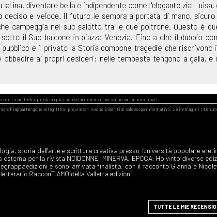
a latina, diventare bella e indipendente come l'elegante zia Luisa, 
so deciso e veloce. Il futuro le sembra a portata di mano, sicuro 
che campeggia nel suo salotto tra le due poltrone. Questo è qu
 sotto il Suo balcone in piazza Venezia. Fino a che il dubbio co
l pubblico e il privato la Storia compone tragedie che riscrivono i
 è obbedire ai propri desideri: nelle tempeste tengono a galla, e n
TUTTE LE MIE RECENSIO