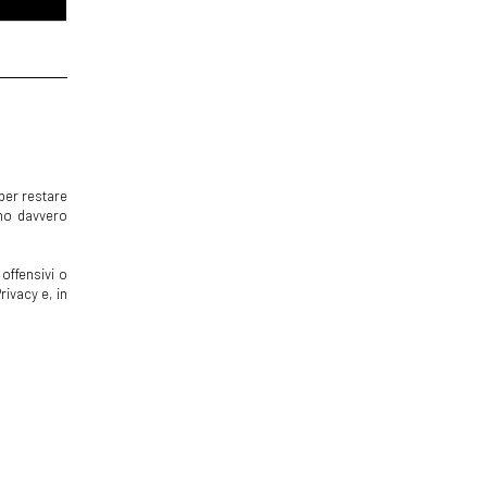
per restare
mmo davvero
offensivi o
rivacy e, in