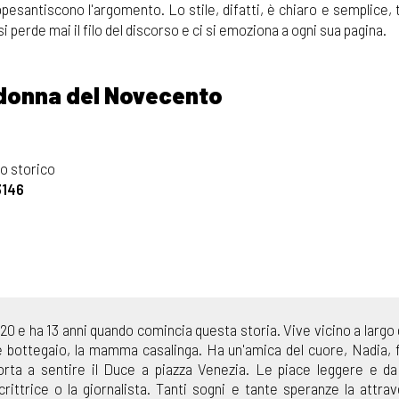
ppesantiscono l'argomento. Lo stile, difatti, è chiaro e semplice,
 perde mai il filo del discorso e ci si emoziona a ogni sua pagina.
 donna del Novecento
o storico
3146
920 e ha 13 anni quando comincia questa storia. Vive vicino a largo 
 è bottegaio, la mamma casalinga. Ha un'amica del cuore, Nadia, 
orta a sentire il Duce a piazza Venezia. Le piace leggere e d
crittrice o la giornalista. Tanti sogni e tante speranze la attra