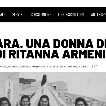
ALE
SERVIZI
CORSI ONLINE
LIBRI&SCRITTORI
ARTE&SPE
ARA. UNA DONNA D
I RITANNA ARMENI
EDIT
RATIVA
,
PONTE ALLE GRAZIE
,
POSTMARIACIVITA
,
RECENSIONI
,
ROMANZO STORICO