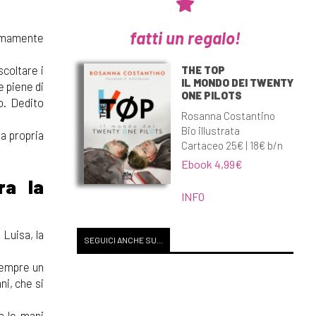
fatti un regalo!
ermamente
coltare i
THE TOP
IL MONDO DEI TWENTY
e piene di
ONE PILOTS
o. Dedito
Rosanna Costantino
Bio illustrata
la propria
Cartaceo 25€ | 18€ b/n
Ebook 4,99€
ra la
INFO
 Luisa, la
SEGUICI ANCHE SU...
sempre un
ni, che si
Ha le mani