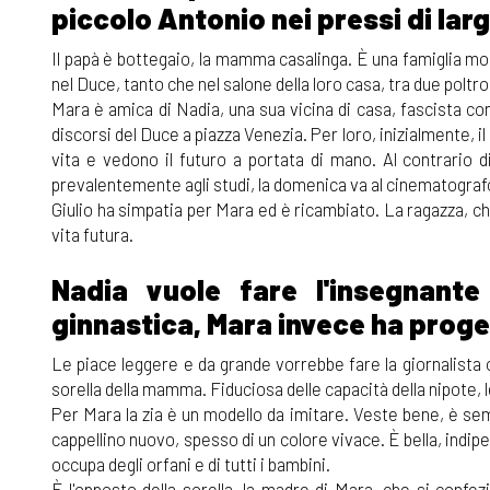
piccolo Antonio nei pressi di lar
Il papà è bottegaio, la mamma casalinga. È una famiglia 
nel Duce, tanto che nel salone della loro casa, tra due poltro
Mara è amica di Nadia, una sua vicina di casa, fascista co
discorsi del Duce a piazza Venezia. Per loro, inizialmente, 
vita e vedono il futuro a portata di mano. Al contrario d
prevalentemente agli studi, la domenica va al cinematograf
Giulio ha simpatia per Mara ed è ricambiato. La ragazza, che
vita futura.
Nadia vuole fare l'insegnante
ginnastica, Mara invece ha proget
Le piace leggere e da grande vorrebbe fare la giornalista o
sorella della mamma. Fiduciosa delle capacità della nipote, l
Per Mara la zia è un modello da imitare. Veste bene, è se
cappellino nuovo, spesso di un colore vivace. È bella, indip
occupa degli orfani e di tutti i bambini.
È l'opposto della sorella, la madre di Mara, che si confez