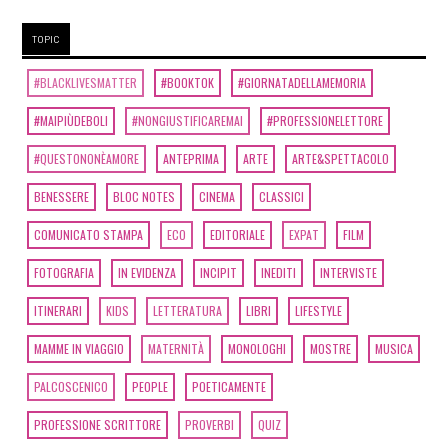
TOPIC
#BLACKLIVESMATTER
#BOOKTOK
#GIORNATADELLAMEMORIA
#MAIPIÙDEBOLI
#NONGIUSTIFICAREMAI
#PROFESSIONELETTORE
#QUESTONONÈAMORE
ANTEPRIMA
ARTE
ARTE&SPETTACOLO
BENESSERE
BLOC NOTES
CINEMA
CLASSICI
COMUNICATO STAMPA
ECO
EDITORIALE
EXPAT
FILM
FOTOGRAFIA
IN EVIDENZA
INCIPIT
INEDITI
INTERVISTE
ITINERARI
KIDS
LETTERATURA
LIBRI
LIFESTYLE
MAMME IN VIAGGIO
MATERNITÀ
MONOLOGHI
MOSTRE
MUSICA
PALCOSCENICO
PEOPLE
POETICAMENTE
PROFESSIONE SCRITTORE
PROVERBI
QUIZ