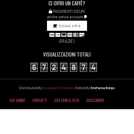
CI OFFRI UN CAFFÈ?
PAGAMENTI SICURI
anche senza account
DONA ORA
GRAZIE!
VISUALIZZAZIONI TOTALI
6
7
2
4
8
7
4
Distributed By
Gooyaabi Templates
Edited By
Stefania Bergo
CHI SIAMO
CONTATTI
SOSTIENI IL SITO
DISCLAIMER
COOKIE POLICY
PRIVACY POLICY