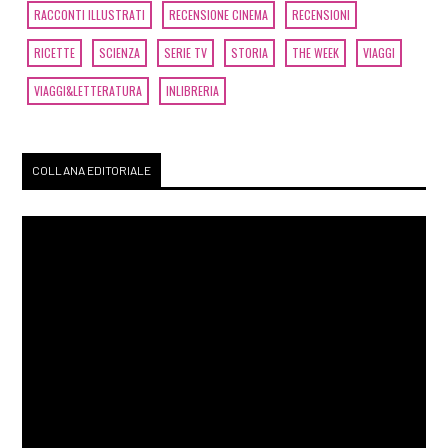
RACCONTI ILLUSTRATI
RECENSIONE CINEMA
RECENSIONI
RICETTE
SCIENZA
SERIE TV
STORIA
THE WEEK
VIAGGI
VIAGGI&LETTERATURA
INLIBRERIA
COLLANA EDITORIALE