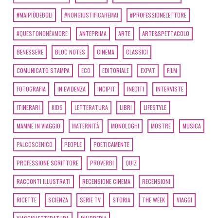
#MAIPIÙDEBOLI
#NONGIUSTIFICAREMAI
#PROFESSIONELETTORE
#QUESTONONÈAMORE
ANTEPRIMA
ARTE
ARTE&SPETTACOLO
BENESSERE
BLOC NOTES
CINEMA
CLASSICI
COMUNICATO STAMPA
ECO
EDITORIALE
EXPAT
FILM
FOTOGRAFIA
IN EVIDENZA
INCIPIT
INEDITI
INTERVISTE
ITINERARI
KIDS
LETTERATURA
LIBRI
LIFESTYLE
MAMME IN VIAGGIO
MATERNITÀ
MONOLOGHI
MOSTRE
MUSICA
PALCOSCENICO
PEOPLE
POETICAMENTE
PROFESSIONE SCRITTORE
PROVERBI
QUIZ
RACCONTI ILLUSTRATI
RECENSIONE CINEMA
RECENSIONI
RICETTE
SCIENZA
SERIE TV
STORIA
THE WEEK
VIAGGI