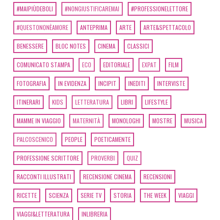
#MAIPIÙDEBOLI
#NONGIUSTIFICAREMAI
#PROFESSIONELETTORE
#QUESTONONÈAMORE
ANTEPRIMA
ARTE
ARTE&SPETTACOLO
BENESSERE
BLOC NOTES
CINEMA
CLASSICI
COMUNICATO STAMPA
ECO
EDITORIALE
EXPAT
FILM
FOTOGRAFIA
IN EVIDENZA
INCIPIT
INEDITI
INTERVISTE
ITINERARI
KIDS
LETTERATURA
LIBRI
LIFESTYLE
MAMME IN VIAGGIO
MATERNITÀ
MONOLOGHI
MOSTRE
MUSICA
PALCOSCENICO
PEOPLE
POETICAMENTE
PROFESSIONE SCRITTORE
PROVERBI
QUIZ
RACCONTI ILLUSTRATI
RECENSIONE CINEMA
RECENSIONI
RICETTE
SCIENZA
SERIE TV
STORIA
THE WEEK
VIAGGI
VIAGGI&LETTERATURA
INLIBRERIA