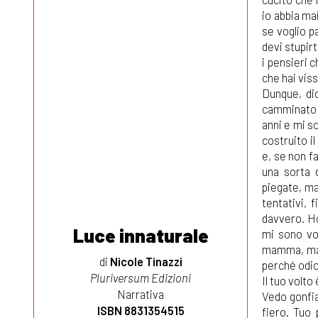
io abbia ma
se voglio p
devi stupirt
i pensieri c
che hai vis
Dunque, dic
camminato p
anni e mi so
costruito il
e, se non fa
una sorta d
piegate, ma
tentativi, 
davvero. Ho
Luce innaturale
mi sono vol
mamma, ma l
di
Nicole Tinazzi
perché odio
Pluriversum Edizioni
Il tuo volto
Narrativa
Vedo gonfia
ISBN 8831354515
fiero. Tuo