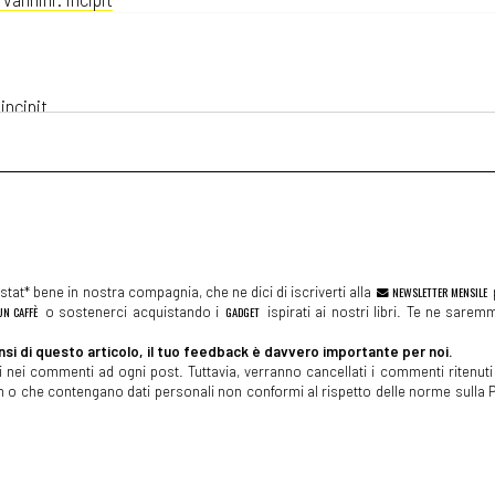
incipit
ncipit
tat* bene in nostra compagnia, che ne dici di iscriverti alla
NEWSLETTER MENSILE
N CAFFÈ
o sostenerci acquistando i
GADGET
ispirati ai nostri libri. Te ne sare
emminile: incipit
si di questo articolo, il tuo feedback è davvero importante per noi.
 nei commenti ad ogni post. Tuttavia, verranno cancellati i commenti ritenuti 
spam o che contengano dati personali non conformi al rispetto delle norme sulla P