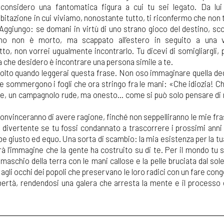
considero una fantomatica figura a cui tu sei legato. Da lu
’abitazione in cui viviamo, nonostante tutto, ti riconfermo che non 
 Aggiungo: se domani in virtù di uno strano gioco del destino, sc
no non è morto, ma scappato all’estero in seguito a una vi
to, non vorrei ugualmente incontrarlo. Tu dicevi di somigliargli, 
sa che desidero è incontrare una persona simile a te.
volto quando leggerai questa frase. Non oso immaginare quella deg
he sommergono i fogli che ora stringo fra le mani: «Che idiozia! C
lice, un campagnolo rude, ma onesto... come si può solo pensare di
 convinceranno di avere ragione, finché non seppelliranno le mie fra
 divertente se tu fossi condannato a trascorrere i prossimi anni 
 giusto ed equo. Una sorta di scambio: la mia esistenza per la tua
 l’immagine che la gente ha costruito su di te. Per il mondo tu s
maschio della terra con le mani callose e la pelle bruciata dal sol
e agli occhi dei popoli che preservano le loro radici con un fare con
ibertà, rendendosi una galera che arresta la mente e il processo 