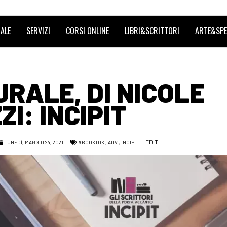
ALE
SERVIZI
CORSI ONLINE
LIBRI&SCRITTORI
ARTE&SPE
URALE, DI NICOLE
ZI: INCIPIT
EDIT
LUNEDÌ, MAGGIO 24, 2021
#BOOKTOK
,
ADV
,
INCIPIT