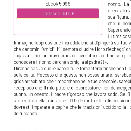
Ebook 5,99€
nonno. La 
ereditato l
Cartaceo 15,00€
sua figura.
che il non
Superenalot
l’ultima co
Immagino l’espressione incredula che si dipingerà sul tuo 
che denomini “amici”. Mi sembra di udire i loro riecheggi c
ragazza... lui è un brav’uomo, un lavoratore, un tipo semp
conoscere il nonno perché somiglia al padre?!».
Diranno così, e quelle parole tu le fomenterai finché non ti
sulla carta. Peccato che questa non possa urlare, sarebbe
grida arrabbiate che rimbombano nelle tue orecchie, sarebbe
recepisco che il mio potere di espressione non danneggerà
buono, un onesto, il padre rigoroso che lavora sodo. Sei il 
stereotipo della tradizione, difficile metterti in discussion
dovresti imparare a capire che le tradizioni uccidono la l
dell’umanità.