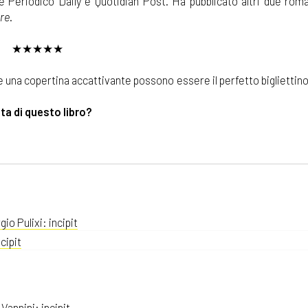
me Periodico Daily e Quotidian Post. Ha pubblicato altri due rom
re
.
★★★★★
 e una copertina accattivante possono essere il perfetto bigliettino
ita di questo libro?
gio Pulixi: incipit
cipit
Vannini: incipit