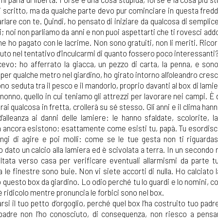
i scritto, ma da qualche parte devo pur cominciare in questa fredd
arlare con te. Quindi, ho pensato di iniziare da qualcosa di semplic
i; noi non parliamo da anni e non puoi aspettarti che ti rovesci add
he ho pagato con le lacrime. Non sono gratuiti, non li meriti. Ricord
suto nel tentativo d’inculcarmi di quanto fossero poco interessanti
evo: ho afferrato la giacca, un pezzo di carta, la penna, e son
er qualche metro nel giardino, ho girato intorno all’oleandro cresc
no seduta tra il pesco e il mandorlo, proprio davanti al box di lami
 nonno, quello in cui teniamo gli attrezzi per lavorare nei campi. È
rai qualcosa in fretta, crollerà su sé stesso. Gli anni e il clima han
’alleanza ai danni delle lamiere: le hanno sfaldate, scolorite, l
 ancora esistono; esattamente come esisti tu, papà. Tu esordisci 
fingi di agire e poi molli: come se le tue gesta non ti riguarda
 dato un calcio alla lamiera ed è scivolata a terra. In un second
tata verso casa per verificare eventuali allarmismi da parte tu
e finestre sono buie. Non vi siete accorti di nulla. Ho calciato 
 questo box da giardino. Lo odio perché tu lo guardi e lo nomini, 
 è ridicolo mentre pronuncia le forbici sono nel box.
rsi il tuo petto d’orgoglio, perché quel box l’ha costruito tuo padr
 padre non l’ho conosciuto, di conseguenza, non riesco a pens