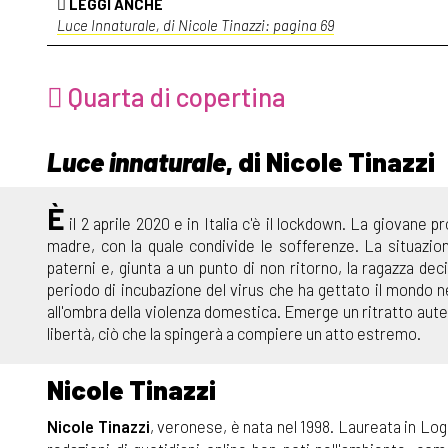
LEGGI ANCHE
Luce Innaturale, di Nicole Tinazzi: pagina 69
Quarta di copertina
Luce innaturale
, di Nicole Tinazzi
È
il 2 aprile 2020 e in Italia c'è il lockdown. La giovane p
madre, con la quale condivide le sofferenze. La situazio
paterni e, giunta a un punto di non ritorno, la ragazza dec
periodo di incubazione del virus che ha gettato il mondo ne
all'ombra della violenza domestica. Emerge un ritratto auten
libertà, ciò che la spingerà a compiere un atto estremo.
Nicole Tinazzi
Nicole Tinazzi
, veronese, è nata nel 1998. Laureata in Log