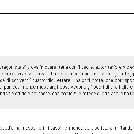
rotagonista si trova in quarantena con il padre, autoritario e violen
ne di convivenza forzata ha reso ancora più pericolosi gli atteg
ide di scrivergli quattordici lettere, una ogni notte, che corrispo
l panico. Intende mostrargli cosa vedono gli occhi di una figlia c
tico e crudele del padre, che con le sue offese quotidiane le ha to
opedia, ha mosso i primi passi nel mondo della scrittura militando