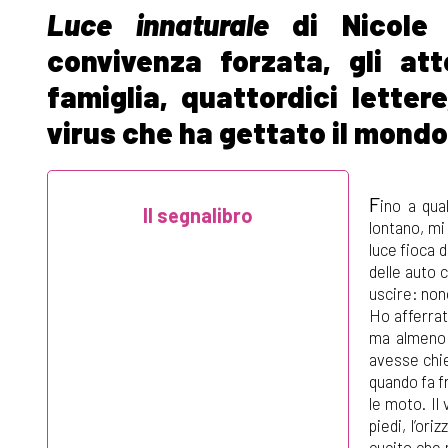
Luce innaturale
di Nicole T
convivenza forzata, gli at
famiglia, quattordici letter
virus che ha gettato il mondo
F
ino a qua
lontano, mi
luce fioca d
delle auto 
uscire: nono
Ho afferrat
ma almeno 
avesse chie
quando fa f
le moto. Il 
piedi, l’or
cucito che 