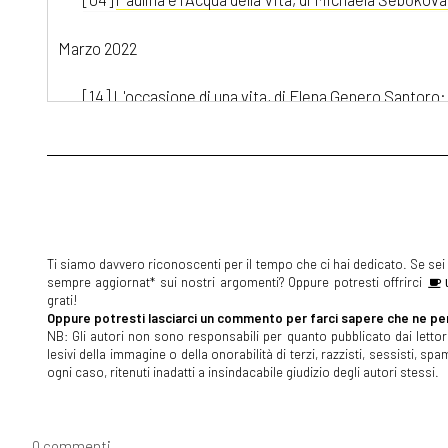
Marzo 2022
[14]
L'occasione di una vita, di Elena Genero Santoro: 
Dicembre 2021
[27]
DAD – Divertendosi A Distanza, di Chiara Rossi: i
[20]
Il viaggio che rifarei, di Johnny Do: incipit
Ti siamo davvero riconoscenti per il tempo che ci hai dedicato. Se sei s
Novembre 2021
sempre aggiornat* sui nostri argomenti? Oppure potresti offrirci
U
grati!
[22]
Storie di mare e di orizzonti, a cura di Cultura al f
Oppure potresti lasciarci un commento per farci sapere che ne pen
NB: Gli autori non sono responsabili per quanto pubblicato dai lettori
lesivi della immagine o della onorabilità di terzi, razzisti, sessisti, 
Ottobre 2021
ogni caso, ritenuti inadatti a insindacabile giudizio degli autori stessi.
[25]
Il mare e la nebbia, di Rosa Santi: incipit
[04]
Ānanda, di Argyros Singh: incipit
0 commenti