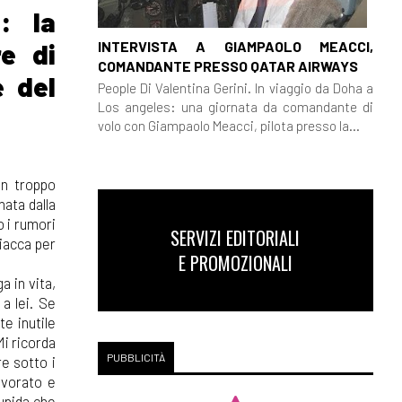
: la
INTERVISTA A GIAMPAOLO MEACCI,
re di
COMANDANTE PRESSO QATAR AIRWAYS
e del
People Di Valentina Gerini. In viaggio da Doha a
Los angeles: una giornata da comandante di
volo con Giampaolo Meacci, pilota presso la...
on troppo
nata dalla
o i rumori
SERVIZI EDITORIALI
giacca per
E PROMOZIONALI
a in vita,
a lei. Se
e inutile
Mi ricorda
PUBBLICITÀ
re sotto i
lavorato e
tupida che