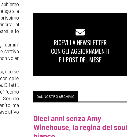
i abbiamo
tengo alla
oprissimo
ncita al
papà, e io
RICEVI LA NEWSLETTER
li uomini
CON GLI AGGIORNAMENTI
he cattiva
 non voler
E I POST DEL MESE
si, uccise
con delle
. Difatti,
ei l’uomo
DAL NOSTRO ARCHIVIO
e. Sei uno
genito, ma
evolutivo
Dieci anni senza Amy
Winehouse, la regina del soul
bianco