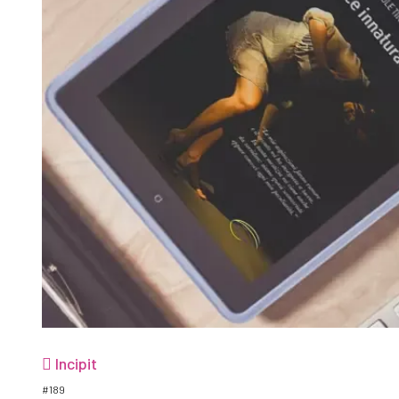
Incipit
#189