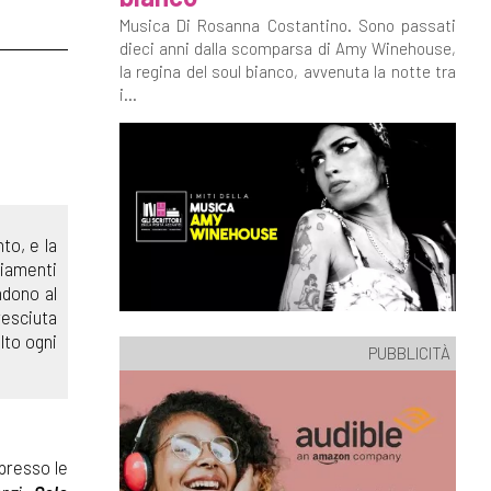
Musica Di Rosanna Costantino. Sono passati
dieci anni dalla scomparsa di Amy Winehouse,
la regina del soul bianco, avvenuta la notte tra
i...
to, e la
giamenti
ndono al
resciuta
lto ogni
PUBBLICITÀ
 presso le