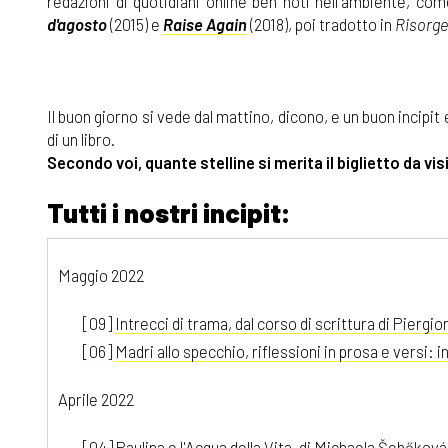
redazioni di quotidiani online ben noti nell'ambiente, co
d'agosto
(2015) e
Raise Again
(2018), poi tradotto in
Risorge
Il buon giorno si vede dal mattino, dicono, e un buon incipit
di un libro.
Secondo voi, quante stelline si merita il biglietto da vis
Tutti i nostri incipit:
Maggio 2022
[09]
Intrecci di trama, dal corso di scrittura di Piergior
[06]
Madri allo specchio, riflessioni in prosa e versi: in
Aprile 2022
[04]
Paulina e l'Acqua della Vita, di Michaela Šebőková 