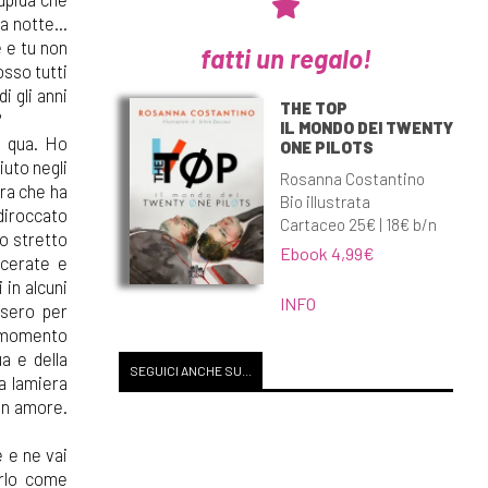
a notte...
e e tu non
fatti un regalo!
osso tutti
i gli anni
THE TOP
?
IL MONDO DEI TWENTY
o qua. Ho
ONE PILOTS
iuto negli
Rosanna Costantino
era che ha
Bio illustrata
 diroccato
Cartaceo 25€ | 18€ b/n
no stretto
Ebook 4,99€
acerate e
in alcuni
INFO
ssero per
o momento
a e della
SEGUICI ANCHE SU...
la lamiera
con amore.
e e ne vai
arlo come