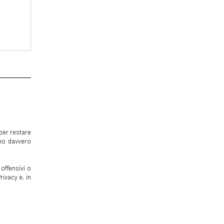
per restare
mmo davvero
offensivi o
rivacy e, in