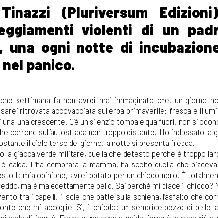
inazzi (Pluriversum Edizioni)
teggiamenti violenti di un pad
e, una ogni notte di incubazion
 nel panico.
lche settimana fa non avrei mai immaginato che, un giorno n
 sarei ritrovata accovacciata sull’erba primaverile: fresca e illumi
i una luna crescente. C’è un silenzio tombale qua fuori, non si odon
che corrono sull’autostrada non troppo distante. Ho indossato la 
stante il cielo terso del giorno, la notte si presenta fredda.
o la giacca verde militare, quella che detesto perché è troppo larg
è calda. L’ha comprata la mamma, ha scelto quella che piaceva 
sto la mia opinione, avrei optato per un chiodo nero. È totalment
reddo, ma è maledettamente bello. Sai perché mi piace il chiodo? 
vento tra i capelli, il sole che batte sulla schiena, l’asfalto che cor
izzonte che mi accoglie. Sì, il chiodo: un semplice pezzo di pelle 
mi parla di libertà. Forse è una cosa stupida, forse è la cosa più s