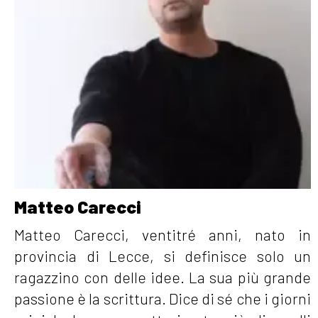
[19]
8 libri di poesie da non
perdere per chi ama le emozioni
in versi
Novembre 2021
[17]
Battiti. Radio 100bpm, di
Matteo Carecci: pagina 69
Matteo Carecci
Matteo Carecci, ventitré anni, nato in
Settembre 2021
provincia di Lecce, si definisce solo un
ragazzino con delle idee. La sua più grande
[17]
Matteo Carecci presenta:
passione è la scrittura. Dice di sé che i giorni
Battiti: Radio 100 bpm