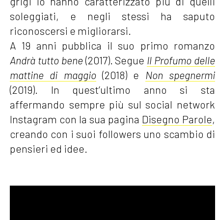
grigi lo hanno caratterizzato più di quelli
soleggiati, e negli stessi ha saputo
Giugno 2021
riconoscersi e migliorarsi.
A 19 anni pubblica il suo primo romanzo
[26]
Battiti. Radio 100bpm,
Andrà tutto bene
(2017). Segue
Il Profumo delle
narrazioni poetiche di Matteo
mattine di maggio
(2018) e
Non spegnermi
Carecci
(2019). In quest’ultimo anno si sta
affermando sempre più sul social network
Instagram con la sua pagina
Disegno Parole
,
creando con i suoi followers uno scambio di
pensieri ed idee.