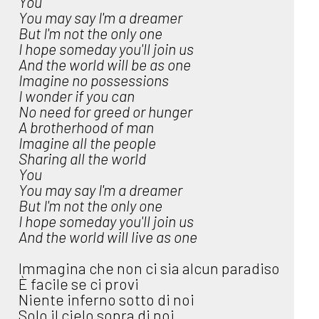
You
You may say I'm a dreamer
But I'm not the only one
I hope someday you'll join us
And the world will be as one
Imagine no possessions
I wonder if you can
No need for greed or hunger
A brotherhood of man
Imagine all the people
Sharing all the world
You
You may say I'm a dreamer
But I'm not the only one
I hope someday you'll join us
And the world will live as one
Immagina che non ci sia alcun paradiso
È facile se ci provi
Niente inferno sotto di noi
Solo il cielo sopra di noi