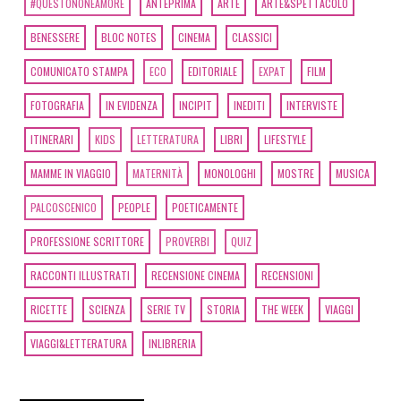
#QUESTONONÈAMORE
ANTEPRIMA
ARTE
ARTE&SPETTACOLO
BENESSERE
BLOC NOTES
CINEMA
CLASSICI
COMUNICATO STAMPA
ECO
EDITORIALE
EXPAT
FILM
FOTOGRAFIA
IN EVIDENZA
INCIPIT
INEDITI
INTERVISTE
ITINERARI
KIDS
LETTERATURA
LIBRI
LIFESTYLE
MAMME IN VIAGGIO
MATERNITÀ
MONOLOGHI
MOSTRE
MUSICA
PALCOSCENICO
PEOPLE
POETICAMENTE
PROFESSIONE SCRITTORE
PROVERBI
QUIZ
RACCONTI ILLUSTRATI
RECENSIONE CINEMA
RECENSIONI
RICETTE
SCIENZA
SERIE TV
STORIA
THE WEEK
VIAGGI
VIAGGI&LETTERATURA
INLIBRERIA