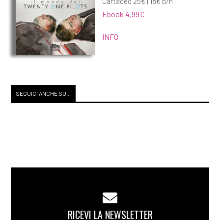
Cartaceo 25€ | 18€ b/n
Ebook 4,99€
INFO
SEGUICI ANCHE SU...
RICEVI LA NEWSLETTER