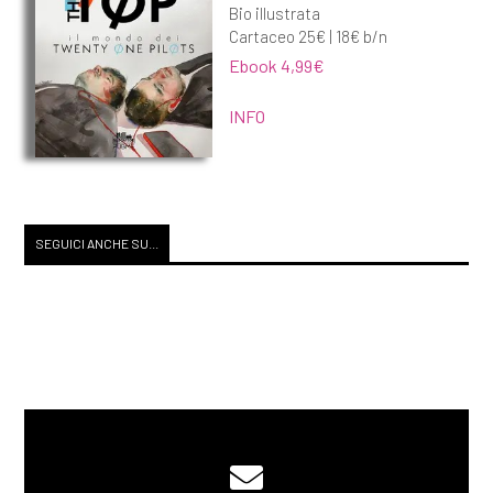
Bio illustrata
Cartaceo 25€ | 18€ b/n
Ebook 4,99€
INFO
SEGUICI ANCHE SU...