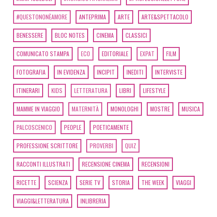
#QUESTONONÈAMORE
ANTEPRIMA
ARTE
ARTE&SPETTACOLO
BENESSERE
BLOC NOTES
CINEMA
CLASSICI
COMUNICATO STAMPA
ECO
EDITORIALE
EXPAT
FILM
FOTOGRAFIA
IN EVIDENZA
INCIPIT
INEDITI
INTERVISTE
ITINERARI
KIDS
LETTERATURA
LIBRI
LIFESTYLE
MAMME IN VIAGGIO
MATERNITÀ
MONOLOGHI
MOSTRE
MUSICA
PALCOSCENICO
PEOPLE
POETICAMENTE
PROFESSIONE SCRITTORE
PROVERBI
QUIZ
RACCONTI ILLUSTRATI
RECENSIONE CINEMA
RECENSIONI
RICETTE
SCIENZA
SERIE TV
STORIA
THE WEEK
VIAGGI
VIAGGI&LETTERATURA
INLIBRERIA